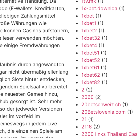
 alternative Handlung. Da
1tv.mk
(1)
de (E-Wallets, Kreditkarten,
1x-bet.downloa
(1)
liebigen Zahlungsmittel
1xbet
(1)
große Währungen wie
1xbet1
(1)
Sie können Casinos aufstöbern,
1xbet2
(1)
Die leser verwenden möchten.
1xbet32
(1)
nde einige Fremdwährungen
1xbet4
(1)
1xbet51
(1)
1xbet52
(1)
rlaubnis durch angewandten
1xbet61
(1)
gar nicht übermäßig ellenlang
1xbet62
(1)
glich Slots hinter entdecken,
1xbet82
(1)
olgendem Spielsaal vorbereitet
2
(2)
ese neuesten Games hinzu,
2060
(2)
ub gesorgt ist. Sehr mehr
20betschweiz.ch
(1)
, so der jedweder Versionen
20Betslovenia.com
(1)
ler im vorfeld im
21
(1)
eineswegs in jedem Live
2116
(2)
h, die einzelnen Spiele am
2200 links Thailand Cas