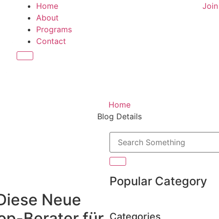
Home
Joi
About
Programs
Contact
Hamburger Toggle Menu
Home
Blog Details
Popular Category
 Diese Neue
op-Berater für
Categories