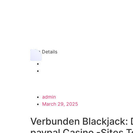
Blog Details
admin
March 29, 2025
Verbunden Blackjack:
paypal Casino -Sites T