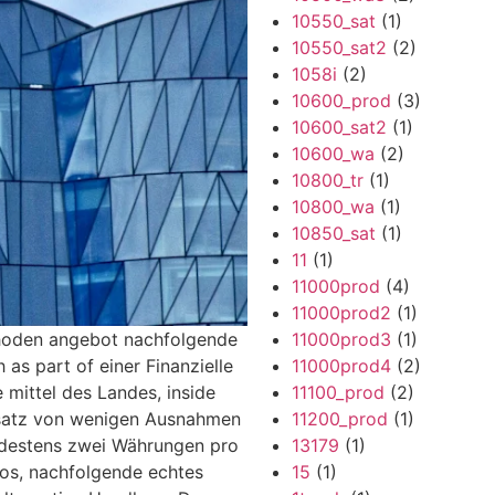
10550_sat
(1)
10550_sat2
(2)
1058i
(2)
10600_prod
(3)
10600_sat2
(1)
10600_wa
(2)
10800_tr
(1)
10800_wa
(1)
10850_sat
(1)
11
(1)
11000prod
(4)
11000prod2
(1)
thoden angebot nachfolgende
11000prod3
(1)
 as part of einer Finanzielle
11000prod4
(2)
e mittel des Landes, inside
11100_prod
(2)
insatz von wenigen Ausnahmen
11200_prod
(1)
ndestens zwei Währungen pro
13179
(1)
nos, nachfolgende echtes
15
(1)