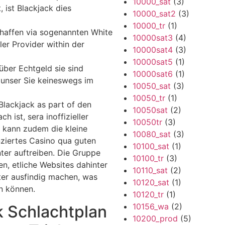
10000_sat
(3)
, ist Blackjack dies
10000_sat2
(3)
10000_tr
(1)
chaffen via sogenannten White
10000sat3
(4)
er Provider within der
10000sat4
(3)
10000sat5
(1)
ber Echtgeld sie sind
10000sat6
(1)
 unser Sie keineswegs im
10050_sat
(3)
10050_tr
(1)
 Blackjack as part of den
10050sat
(2)
 ist, sera inoffizieller
10050tr
(3)
e kann zudem die kleine
10080_sat
(3)
nziertes Casino qua guten
10100_sat
(1)
nter auftreiben. Die Gruppe
10100_tr
(3)
, etliche Websites dahinter
10110_sat
(2)
ter ausfindig machen, was
10120_sat
(1)
en können.
10120_tr
(1)
10156_wa
(2)
k Schlachtplan
10200_prod
(5)