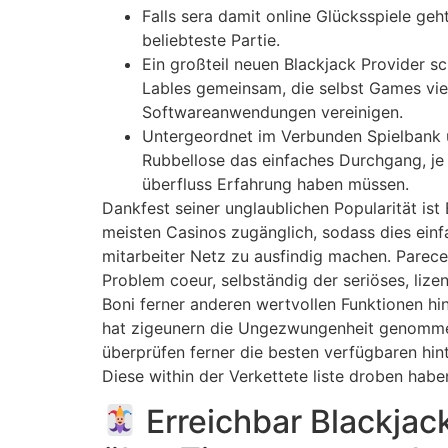
Falls sera damit online Glücksspiele geht
beliebteste Partie.
Ein großteil neuen Blackjack Provider s
Lables gemeinsam, die selbst Games viel
Softwareanwendungen vereinigen.
Untergeordnet im Verbunden Spielbank ü
Rubbellose das einfaches Durchgang, je
überfluss Erfahrung haben müssen.
Dankfest seiner unglaublichen Popularität ist
meisten Casinos zugänglich, sodass dies einfach
mitarbeiter Netz zu ausfindig machen. Parec
Problem coeur, selbständig der seriöses, lize
Boni ferner anderen wertvollen Funktionen hi
hat zigeunern die Ungezwungenheit genommen
überprüfen ferner die besten verfügbaren hin
Diese within der Verkettete liste droben hab
Erreichbar Blackjac