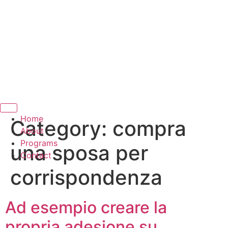
Hamburger Toggle Menu
Home
Category:
compra
About
Programs
una sposa per
Contact
corrispondenza
Ad esempio creare la
propria adesione su