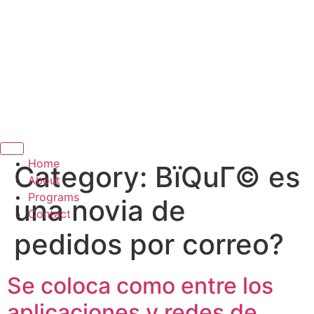
Hamburger Toggle Menu
Home
Category:
ВїQuГ© es
About
Programs
una novia de
Contact
pedidos por correo?
Se coloca como entre los
aplicaciones y redes de