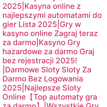
2025|Kasyna online z
najlepszymi automatami do
gier Lista 2025|Gry w
kasyno online Zagraj teraz
za darmo|Kasyno Gry
hazardowe za darmo Graj
bez rejestracji 2025! ​
|Darmowe Sloty Sloty Za
Darmo Bez Logowania
2025|Najlepsze Sloty
Online【Top automaty gra
za darmo】|Wszystkie Gry