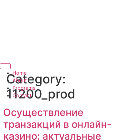
Hamburger Toggle Menu
Home
Category:
About
Programs
11200_prod
Contact
Осуществление
транзакций в онлайн-
казино: актуальные