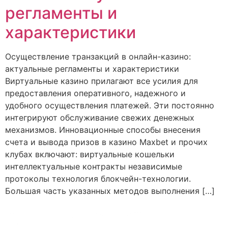
регламенты и
характеристики
Осуществление транзакций в онлайн-казино:
актуальные регламенты и характеристики
Виртуальные казино прилагают все усилия для
предоставления оперативного, надежного и
удобного осуществления платежей. Эти постоянно
интегрируют обслуживание свежих денежных
механизмов. Инновационные способы внесения
счета и вывода призов в казино Maxbet и прочих
клубах включают: виртуальные кошельки
интеллектуальные контракты независимые
протоколы технология блокчейн-технологии.
Большая часть указанных методов выполнения […]