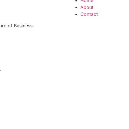
Home
About
Contact
re of Business.
.