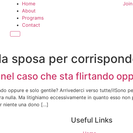
Home
Joi
About
Programs
Contact
Hamburger Toggle Menu
lla sposa per corrispon
nel caso che sta flirtando opp
ndo oppure e solo gentile? Arrivederci verso tutte/i!Sono p
istra nulla. Ma litighiamo eccessivamente in quanto esso 
er niente una dono […]
Useful Links