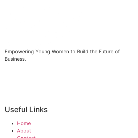
Empowering Young Women to Build the Future of
Business.
Useful Links
Home
About
Contact