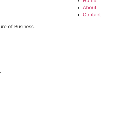
Home
About
Contact
re of Business.
.