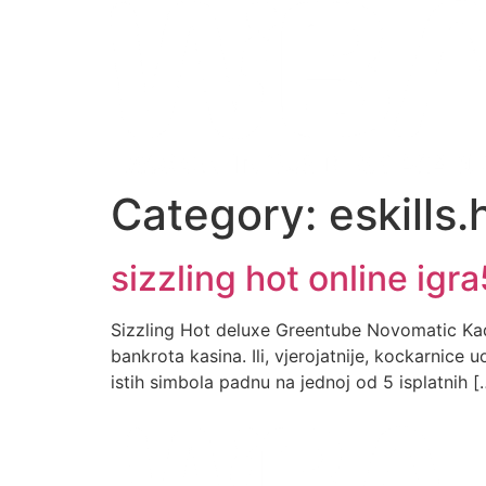
Category:
eskills.
sizzling hot online igr
Sizzling Hot deluxe Greentube Novomatic Kad bi 
bankrota kasina. Ili, vjerojatnije, kockarnice u
istih simbola padnu na jednoj od 5 isplatnih [