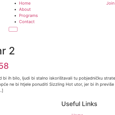
Home
Joi
About
Programs
Contact
Hamburger Toggle Menu
hr 2
a58
ih bilo, ljudi bi stalno iskorištavali tu pobjedničku strate
opće ne bi htjele ponuditi Sizzling Hot utor, jer bi ih previše
…]
Useful Links