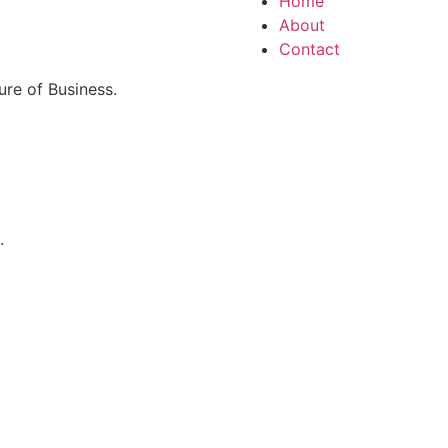
Home
About
Contact
re of Business.
.