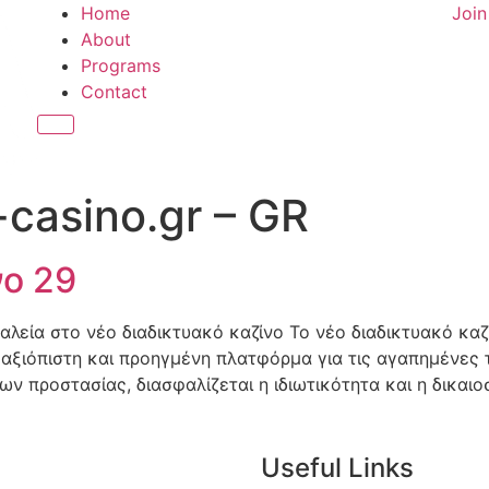
Home
Joi
About
Programs
Contact
Hamburger Toggle Menu
casino.gr – GR
νο 29
λεία στο νέο διαδικτυακό καζίνο Το νέο διαδικτυακό καζί
αξιόπιστη και προηγμένη πλατφόρμα για τις αγαπημένες τ
 προστασίας, διασφαλίζεται η ιδιωτικότητα και η δικαιο
Useful Links