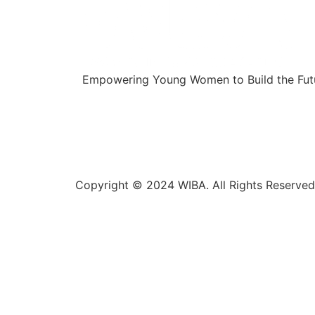
Empowering Young Women to Build the Futu
Copyright © 2024 WIBA. All Rights Reserved