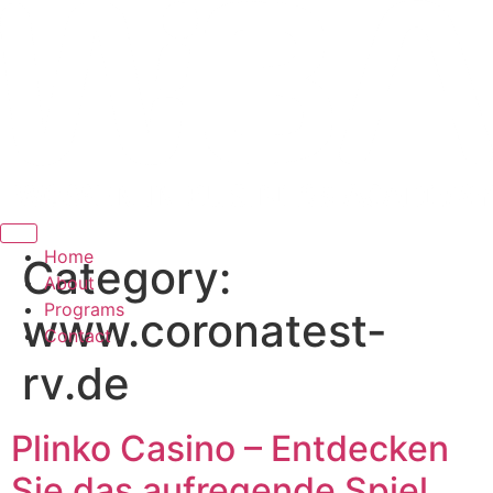
Hamburger Toggle Menu
Home
Category:
About
Programs
www.coronatest-
Contact
rv.de
Plinko Casino – Entdecken
Sie das aufregende Spiel