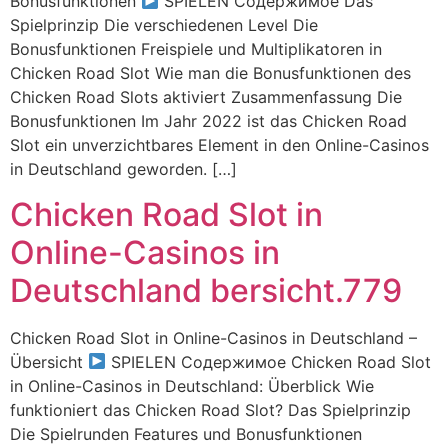
Bonusfunktionen
SPIELEN Содержимое Das
Spielprinzip Die verschiedenen Level Die
Bonusfunktionen Freispiele und Multiplikatoren in
Chicken Road Slot Wie man die Bonusfunktionen des
Chicken Road Slots aktiviert Zusammenfassung Die
Bonusfunktionen Im Jahr 2022 ist das Chicken Road
Slot ein unverzichtbares Element in den Online-Casinos
in Deutschland geworden. […]
Chicken Road Slot in
Online-Casinos in
Deutschland bersicht.779
Chicken Road Slot in Online-Casinos in Deutschland –
Übersicht
SPIELEN Содержимое Chicken Road Slot
in Online-Casinos in Deutschland: Überblick Wie
funktioniert das Chicken Road Slot? Das Spielprinzip
Die Spielrunden Features und Bonusfunktionen