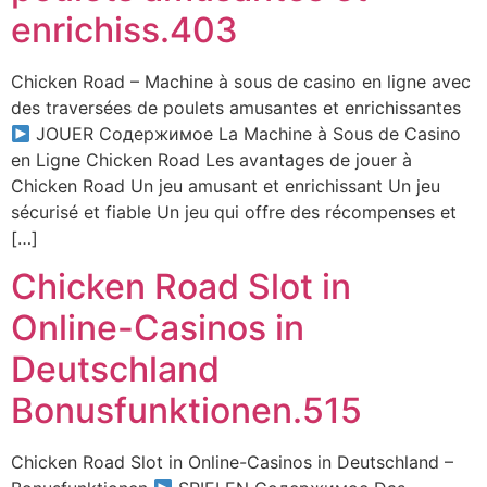
enrichiss.403
Chicken Road – Machine à sous de casino en ligne avec
des traversées de poulets amusantes et enrichissantes
JOUER Содержимое La Machine à Sous de Casino
en Ligne Chicken Road Les avantages de jouer à
Chicken Road Un jeu amusant et enrichissant Un jeu
sécurisé et fiable Un jeu qui offre des récompenses et
[…]
Chicken Road Slot in
Online-Casinos in
Deutschland
Bonusfunktionen.515
Chicken Road Slot in Online-Casinos in Deutschland –