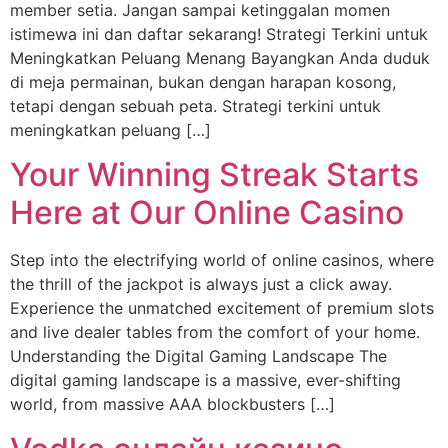
member setia. Jangan sampai ketinggalan momen
istimewa ini dan daftar sekarang! Strategi Terkini untuk
Meningkatkan Peluang Menang Bayangkan Anda duduk
di meja permainan, bukan dengan harapan kosong,
tetapi dengan sebuah peta. Strategi terkini untuk
meningkatkan peluang […]
Your Winning Streak Starts
Here at Our Online Casino
Step into the electrifying world of online casinos, where
the thrill of the jackpot is always just a click away.
Experience the unmatched excitement of premium slots
and live dealer tables from the comfort of your home.
Understanding the Digital Gaming Landscape The
digital gaming landscape is a massive, ever-shifting
world, from massive AAA blockbusters […]