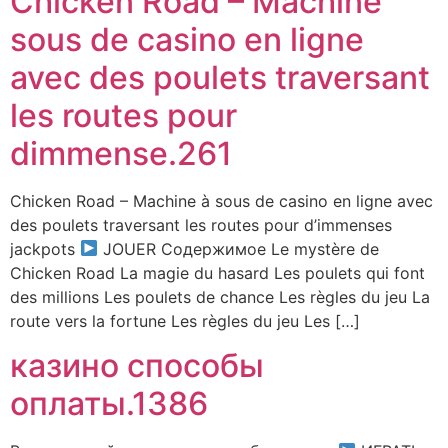
Chicken Road – Machine
sous de casino en ligne
avec des poulets traversant
les routes pour
dimmense.261
Chicken Road – Machine à sous de casino en ligne avec
des poulets traversant les routes pour d’immenses
jackpots
JOUER Содержимое Le mystère de
Chicken Road La magie du hasard Les poulets qui font
des millions Les poulets de chance Les règles du jeu La
route vers la fortune Les règles du jeu Les […]
казино способы
оплаты.1386