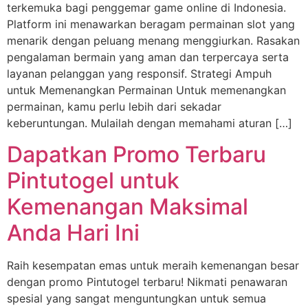
terkemuka bagi penggemar game online di Indonesia.
Platform ini menawarkan beragam permainan slot yang
menarik dengan peluang menang menggiurkan. Rasakan
pengalaman bermain yang aman dan terpercaya serta
layanan pelanggan yang responsif. Strategi Ampuh
untuk Memenangkan Permainan Untuk memenangkan
permainan, kamu perlu lebih dari sekadar
keberuntungan. Mulailah dengan memahami aturan […]
Dapatkan Promo Terbaru
Pintutogel untuk
Kemenangan Maksimal
Anda Hari Ini
Raih kesempatan emas untuk meraih kemenangan besar
dengan promo Pintutogel terbaru! Nikmati penawaran
spesial yang sangat menguntungkan untuk semua