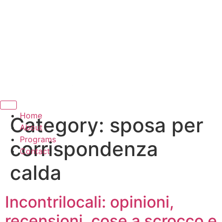
Hamburger Toggle Menu
Home
Category:
sposa per
About
Programs
corrispondenza
Contact
calda
Incontrilocali: opinioni,
recensioni, cose a scrocco e