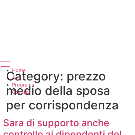
Hamburger Toggle Menu
Home
Category:
prezzo
About
Programs
medio della sposa
Contact
per corrispondenza
Sara di supporto anche
controllo ai dipendenti del