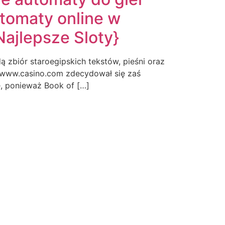
tomaty online w
ajlepsze Sloty}
ą zbiór staroegipskich tekstów, pieśni oraz
o www.casino.com zdecydował się zaś
ę, ponieważ Book of […]