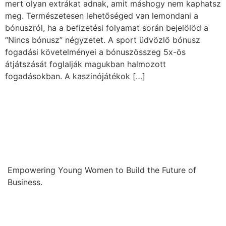
mert olyan extrákat adnak, amit máshogy nem kaphatsz
meg. Természetesen lehetőséged van lemondani a
bónuszról, ha a befizetési folyamat során bejelölöd a
“Nincs bónusz” négyzetet. A sport üdvözlő bónusz
fogadási követelményei a bónuszösszeg 5x-ös
átjátszását foglalják magukban halmozott
fogadásokban. A kaszinójátékok […]
Empowering Young Women to Build the Future of
Business.