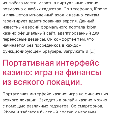
из любого места. Играть в виртуальные казино
возможно с любых гаджетов. Со телефонов, iPhone
и планшетов мгновенный вход к казино-сайтам
гарантирует адаптированная версия. Данный
известный версий формального портала 1xbet
казино официальный сайт, адаптированный для
переносные девайсы. Он комфортен тем, что
начинается без посредников в каждом
функционирующем браузере. Загружать и […]
Портативная интерфейс
казино: игра на финансы
из всякого локации.
Портативная интерфейс казино: игра на финансы из
всякого локации. Заходить в онлайн-казино можно
с помощью различных гаджетов. Со смартфонов,
iPhone и таблетов быстрый доступ к игровым