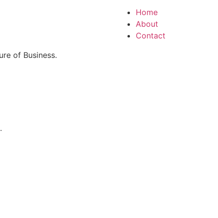
Home
About
Contact
re of Business.
.