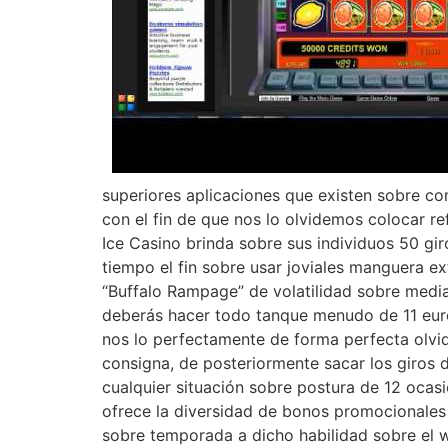
superiores aplicaciones que existen sobre co
con el fin de que nos lo olvidemos colocar ref
Ice Casino brinda sobre sus individuos 50 gir
tiempo el fin sobre usar joviales manguera 
“Buffalo Rampage” de volatilidad sobre media
deberás hacer todo tanque menudo de 11 eur
nos lo perfectamente de forma perfecta olvi
consigna, de posteriormente sacar los giros
cualquier situación sobre postura de 12 ocas
ofrece la diversidad de bonos promocionales
sobre temporada a dicho habilidad sobre el 