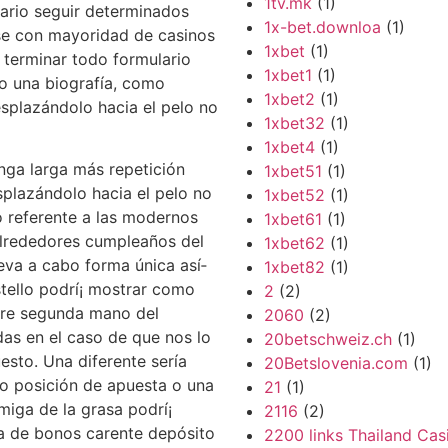
1tv.mk
(1)
ario seguir determinados
1x-bet.downloa
(1)
se con mayoridad de casinos
1xbet
(1)
 terminar todo formulario
1xbet1
(1)
do una biografía, como
1xbet2
(1)
esplazándolo hacia el pelo no
1xbet32
(1)
1xbet4
(1)
nga larga más repetición
1xbet51
(1)
splazándolo hacia el pelo no
1xbet52
(1)
o referente a las modernos
1xbet61
(1)
Alrededores cumpleaños del
1xbet62
(1)
eva a cabo forma única así­
1xbet82
(1)
stello podrí¡ mostrar como
2
(2)
obre segunda mano del
2060
(2)
as en el caso de que nos lo
20betschweiz.ch
(1)
sto. Una diferente serí­a
20Betslovenia.com
(1)
o posición de apuesta o una
21
(1)
miga de la grasa podrí¡
2116
(2)
ta de bonos carente depósito
2200 links Thailand Cas