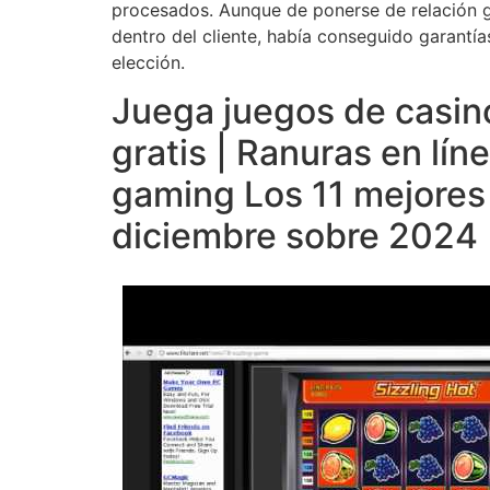
procesados. Aunque de ponerse de relación g
dentro del cliente, había conseguido garantía
elección.
Juega juegos de casino
gratis | Ranuras en lín
gaming Los 11 mejores
diciembre sobre 2024