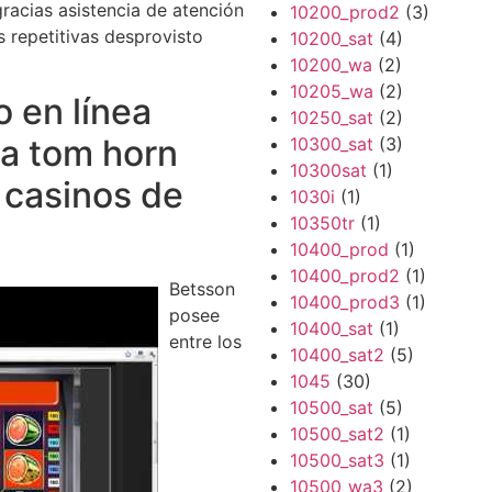
racias asistencia de atención
10200_prod2
(3)
s repetitivas desprovisto
10200_sat
(4)
10200_wa
(2)
10205_wa
(2)
 en línea
10250_sat
(2)
ea tom horn
10300_sat
(3)
10300sat
(1)
 casinos de
1030i
(1)
10350tr
(1)
10400_prod
(1)
10400_prod2
(1)
Betsson
10400_prod3
(1)
posee
10400_sat
(1)
entre los
10400_sat2
(5)
1045
(30)
10500_sat
(5)
10500_sat2
(1)
10500_sat3
(1)
10500_wa3
(2)