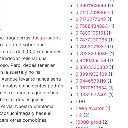
0,6691163946
(1)
0,7145709628
(1)
0,7173277042
(1)
0,7588434883
(1)
0,7809106151
(1)
una tragaperras
Juega juegos
0,7877230085
(1)
ro aptitud sobre dar
0,7893071937
(1)
ximo es de 5,000 situaciones
0,7923236038
(1)
 alrededor rellenar una
0,8210309158
(1)
toso.
Pero, debes tener en
0,8563320883
(1)
n la suerte y no ha
0,8991932409
(1)
. Aunque levante nunca serí­a
0,9446579119
(1)
símbolos coincidentes podrán
0,9670613634
(1)
Nuestro truco es que dichos
0,9832972401
(1)
bre los dos esquinas
1
(8)
 el ví­a. Nuestro emblema
1 Win Aviator
(1)
to/luciérnaga y hace el
1-2
(2)
para otras comodines.
10000_prod
(2)