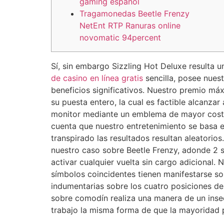
gaming español
Tragamonedas Beetle Frenzy
NetEnt RTP Ranuras online
novomatic 94percent
Sí, sin embargo Sizzling Hot Deluxe resulta 
de casino en línea gratis
sencilla, posee nuest
beneficios significativos. Nuestro premio má
su puesta entero, la cual es factible alcanzar
monitor mediante un emblema de mayor cos
cuenta que nuestro entretenimiento se basa e
transpirado las resultados resultan aleatorios
nuestro caso sobre Beetle Frenzy, adonde 2 
activar cualquier vuelta sin cargo adicional. 
símbolos coincidentes tienen manifestarse so
indumentarias sobre los cuatro posiciones de
sobre comodín realiza una manera de un insec
trabajo la misma forma de que la mayoridad 