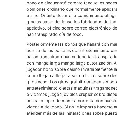
bono de cincuenta€ carente tanque, es neces
opiniones ordinario que normalmente aplicar
online. Oriente desarrollo comúnmente obliga
gracias pasar del lapso los fabricados de to
apelativo, oficina sobre correo electrónico d
han transpirado día de foco.
Posteriormente las bonos que hallará con ma
acerca de las portales de entretenimiento de
hallan transpirado nunca deberían transpirad
con manga larga manga larga autorización. 
jugador bono sobre casino invariablemente ll
como llegan a llegar a ser en focos sobre de
giros vano. Los giros gratuito pueden ser s
entretenimiento ciertas máquinas tragamoned
olvidemos juegos joviales crupier sobre dispue
nunca cumplir de manera correcta con nuestr
vigencia del bono. Si no le importa hacerse a
atender más de las instalaciones sobre pues