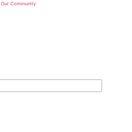
n Our Community