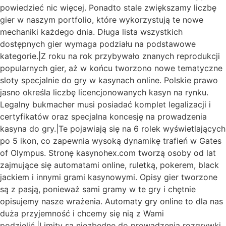
powiedzieć nic więcej. Ponadto stale zwiększamy liczbę
gier w naszym portfolio, które wykorzystują te nowe
mechaniki każdego dnia. Długa lista wszystkich
dostępnych gier wymaga podziału na podstawowe
kategorie.|Z roku na rok przybywało znanych reprodukcji
popularnych gier, aż w końcu tworzono nowe tematyczne
sloty specjalnie do gry w kasynach online. Polskie prawo
jasno określa liczbę licencjonowanych kasyn na rynku.
Legalny bukmacher musi posiadać komplet legalizacji i
certyfikatów oraz specjalna koncesję na prowadzenia
kasyna do gry.|Te pojawiają się na 6 rolek wyświetlających
po 5 ikon, co zapewnia wysoką dynamikę trafień w Gates
of Olympus. Stronę kasynohex.com tworzą osoby od lat
zajmujące się automatami online, ruletką, pokerem, black
jackiem i innymi grami kasynowymi. Opisy gier tworzone
są z pasją, ponieważ sami gramy w te gry i chętnie
opisujemy nasze wrażenia. Automaty gry online to dla nas
duża przyjemność i chcemy się nią z Wami
podzielić.|Limity są niezbędne do prowadzenia rozgrywki