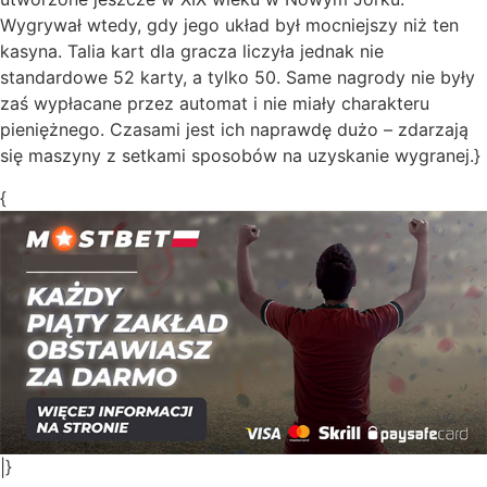
Wygrywał wtedy, gdy jego układ był mocniejszy niż ten
kasyna. Talia kart dla gracza liczyła jednak nie
standardowe 52 karty, a tylko 50. Same nagrody nie były
zaś wypłacane przez automat i nie miały charakteru
pieniężnego. Czasami jest ich naprawdę dużo – zdarzają
się maszyny z setkami sposobów na uzyskanie wygranej.}
{
|}