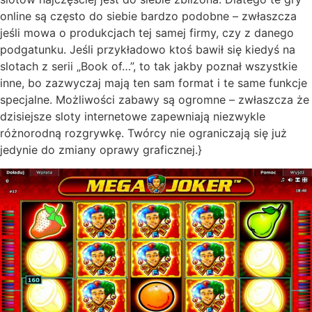
online są często do siebie bardzo podobne – zwłaszcza
jeśli mowa o produkcjach tej samej firmy, czy z danego
podgatunku. Jeśli przykładowo ktoś bawił się kiedyś na
slotach z serii „Book of…”, to tak jakby poznał wszystkie
inne, bo zazwyczaj mają ten sam format i te same funkcje
specjalne. Możliwości zabawy są ogromne – zwłaszcza że
dzisiejsze sloty internetowe zapewniają niezwykle
różnorodną rozgrywkę. Twórcy nie ograniczają się już
jedynie do zmiany oprawy graficznej.}