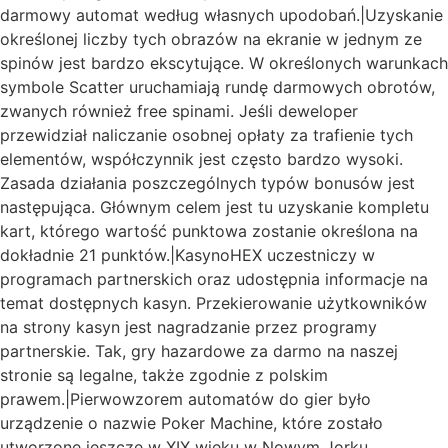
darmowy automat według własnych upodobań.|Uzyskanie
określonej liczby tych obrazów na ekranie w jednym ze
spinów jest bardzo ekscytujące. W określonych warunkach
symbole Scatter uruchamiają rundę darmowych obrotów,
zwanych również free spinami. Jeśli deweloper
przewidział naliczanie osobnej opłaty za trafienie tych
elementów, współczynnik jest często bardzo wysoki.
Zasada działania poszczególnych typów bonusów jest
następująca. Głównym celem jest tu uzyskanie kompletu
kart, którego wartość punktowa zostanie określona na
dokładnie 21 punktów.|KasynoHEX uczestniczy w
programach partnerskich oraz udostępnia informacje na
temat dostępnych kasyn. Przekierowanie użytkowników
na strony kasyn jest nagradzanie przez programy
partnerskie. Tak, gry hazardowe za darmo na naszej
stronie są legalne, także zgodnie z polskim
prawem.|Pierwowzorem automatów do gier było
urządzenie o nazwie Poker Machine, które zostało
utworzone jeszcze w XIX wieku w Nowym Jorku.