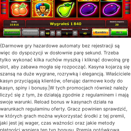
{Darmowe gry hazardowe automaty bez rejestracji są
więc do dyspozycji w dosłownie parę sekund. Trzeba
tylko wykonać kilka ruchów myszką i kliknąć dowolną grę
slot, aby zabawa mogła się rozpocząć. Kasyna kojarzą się
szansą na duże wygrane, rozrywką i elegancją. Właściciele
kasyn przyciągają klientów, oferując darmowe kody do
kasyn, spiny i bonusy.|W tych promocjach również należy
liczyć się z tym, że działają zgodnie z regulaminem i mają
swoje warunki. Reload bonus w kasynach działa na
warunkach regulaminu oferty. Gracz powinien sprawdzić,
w których grach można wykorzystać środki z tej premii,
jaki jest jej wager, czas ważności oraz jakie metody
płatności wspiera ten typ bonusu. Premia gotówkowa