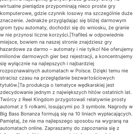
wirtualne pieniądze przypominają nieco proste gry
komputerowe, gdzie czynnik losowy ma szczególnie duże
znaczenie. Jednakże przyglądając się bliżej darmowym
grom typu automaty, dochodzi się do wniosku, że granie
w nie przynosi liczne korzyści.|Trafiłeś w odpowiednie
miejsce, bowiem na naszej stronie znajdziesz gry
hazardowe za darmo – automaty i nie tylko! Nie oferujemy
milionów darmowych gier bez rejestracji, a koncentrujemy
się wyłącznie na najlepszych i najbardziej
rozpoznawalnych automatach w Polsce. Dzięki temu nie
stracisz czasu na przeglądanie bezwartościowych
tytułów.|Ta produkcja o tematyce wędkarskiej jest
zdecydowanie jednym z największych hitów ostatnich lat.
Twórcy z Reel Kingdom przygotowali relatywnie prosty
automat z 5 rolkami, losującymi po 3 symbole. Nagrody w
Big Bass Bonanza formują się na 10 liniach wypłacających.
Pamiętaj, że nie ma najlepszego sposobu na wygraną na
automatach online. Zapraszamy do zapoznania się z