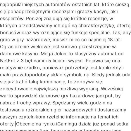
najpopularniejszych automatów ostatnich lat, które cieszą
się ponadprzeciętnymi recenzjami graczy kasyn, jak i
ekspertów. Poniżej znajdują się krótkie recenzje, w
których przedstawiamy ich ogólną charakterystykę, ofertę
bonusów oraz wyróżniające się funkcje specjalne. Tak, aby
grać w gry hazardowe, musisz mieć co najmniej 18 lat.
Ograniczenie wiekowe jest surowo przestrzegane w
darmowe kasyno. Mega Joker to klasyczny automat od
NetEnt z 3 bębnami i 5 liniami wypłat.|Pojawia się ona
relatywnie rzadko, ponieważ potrzebny jest konkretny i
mało prawdopodobny układ symboli, np. Kiedy jednak uda
się już trafić taką kombinację, to zdobywa się
zdecydowanie największą możliwą wygraną. Wcześniej
warto sprawdzić darmowe gry hazardowe jackpot, by
nabrać trochę wprawy. Spędzamy wiele godzin na
testowaniu różnorakich gier hazardowych i dostarczamy
naszym czytelnikom rzetelne informacje na temat ich
oferty.|Obecnie na rynku iGamingu działa już ponad setka
rozpoznawanych firm, tworzących automaty oraz inne