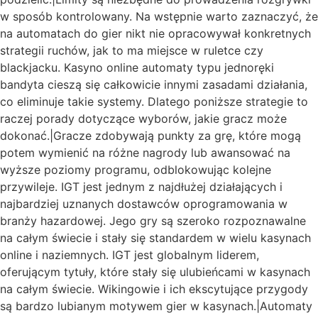
w sposób kontrolowany. Na wstępnie warto zaznaczyć, że
na automatach do gier nikt nie opracowywał konkretnych
strategii ruchów, jak to ma miejsce w ruletce czy
blackjacku. Kasyno online automaty typu jednoręki
bandyta cieszą się całkowicie innymi zasadami działania,
co eliminuje takie systemy. Dlatego poniższe strategie to
raczej porady dotyczące wyborów, jakie gracz może
dokonać.|Gracze zdobywają punkty za grę, które mogą
potem wymienić na różne nagrody lub awansować na
wyższe poziomy programu, odblokowując kolejne
przywileje. IGT jest jednym z najdłużej działających i
najbardziej uznanych dostawców oprogramowania w
branży hazardowej. Jego gry są szeroko rozpoznawalne
na całym świecie i stały się standardem w wielu kasynach
online i naziemnych. IGT jest globalnym liderem,
oferującym tytuły, które stały się ulubieńcami w kasynach
na całym świecie. Wikingowie i ich ekscytujące przygody
są bardzo lubianym motywem gier w kasynach.|Automaty