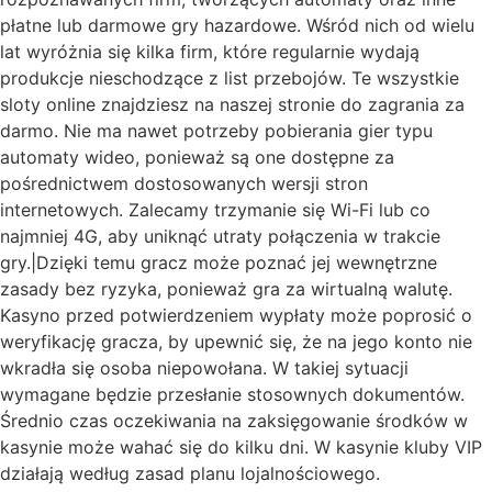
płatne lub darmowe gry hazardowe. Wśród nich od wielu
lat wyróżnia się kilka firm, które regularnie wydają
produkcje nieschodzące z list przebojów. Te wszystkie
sloty online znajdziesz na naszej stronie do zagrania za
darmo. Nie ma nawet potrzeby pobierania gier typu
automaty wideo, ponieważ są one dostępne za
pośrednictwem dostosowanych wersji stron
internetowych. Zalecamy trzymanie się Wi-Fi lub co
najmniej 4G, aby uniknąć utraty połączenia w trakcie
gry.|Dzięki temu gracz może poznać jej wewnętrzne
zasady bez ryzyka, ponieważ gra za wirtualną walutę.
Kasyno przed potwierdzeniem wypłaty może poprosić o
weryfikację gracza, by upewnić się, że na jego konto nie
wkradła się osoba niepowołana. W takiej sytuacji
wymagane będzie przesłanie stosownych dokumentów.
Średnio czas oczekiwania na zaksięgowanie środków w
kasynie może wahać się do kilku dni. W kasynie kluby VIP
działają według zasad planu lojalnościowego.