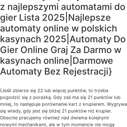
z najlepszymi automatami do
gier Lista 2025|Najlepsze
automaty online w polskich
kasynach 2025|Automaty Do
Gier Online Graj Za Darmo w
kasynach online|Darmowe
Automaty Bez Rejestracji}
{Jeśli zbierze się 22 lub więcej punktów, to trzeba
pogodzić się z porażką. Gdy zaś ma się 21 punktów lub
mniej, to następuje porównanie kart z krupierem. Wygrywa
się wtedy, gdy jest się bliżej 21 punktów niż krupier.
Obecnie pracujemy również nad dwiema kolejnymi
nowymi mechanikami, ale w tym momencie nie mogę