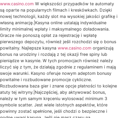
www.casino.com
W większości przypadków te automaty
są oparte na popularnych filmach i kreskówkach. Dzięki
nowej technologii, każdy slot ma wysokiej jakości grafikę i
własną animację.|Kasyna online ustalają indywidualne
limity minimalnej wpłaty i maksymalnego doładowania.
Gracze nie ponoszą opłat za rejestrację i wpłatę
pierwszego depozytu, również jeśli rozchodzi się o bonus
powitalny. Najlepsze kasyna
www.casino.com
organizują
bonus na urodziny i rozdają z tej okazji free spiny lub
pieniądze w kasynie. W tych promocjach również należy
liczyć się z tym, że działają zgodnie z regulaminem i mają
swoje warunki. Kasyno oferuje nowym adeptom bonusy
powitalne i rozbudowane promocje cykliczne.
Rozbudowana baza gier i znane opcje płatności to kolejne
atuty tej witryny.|Najczęściej, aby aktywować bonus,
należy w tym samym kręceniu wylosować minimum 3
symbole scatter. Jest wiele istotnych aspektów, które
powinny zostać spełnione, jeśli chodzi o bezpieczne i
godne uwagi kasyna. Jeśli nie masz czasu na