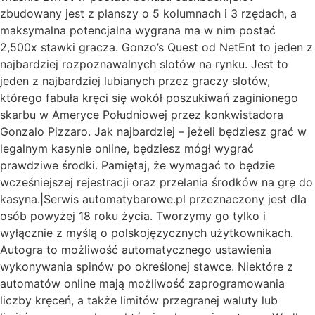
zbudowany jest z planszy o 5 kolumnach i 3 rzędach, a
maksymalna potencjalna wygrana ma w nim postać
2,500x stawki gracza. Gonzo’s Quest od NetEnt to jeden z
najbardziej rozpoznawalnych slotów na rynku. Jest to
jeden z najbardziej lubianych przez graczy slotów,
którego fabuła kręci się wokół poszukiwań zaginionego
skarbu w Ameryce Południowej przez konkwistadora
Gonzalo Pizzaro. Jak najbardziej – jeżeli będziesz grać w
legalnym kasynie online, będziesz mógł wygrać
prawdziwe środki. Pamiętaj, że wymagać to będzie
wcześniejszej rejestracji oraz przelania środków na grę do
kasyna.|Serwis automatybarowe.pl przeznaczony jest dla
osób powyżej 18 roku życia. Tworzymy go tylko i
wyłącznie z myślą o polskojęzycznych użytkownikach.
Autogra to możliwość automatycznego ustawienia
wykonywania spinów po określonej stawce. Niektóre z
automatów online mają możliwość zaprogramowania
liczby kręceń, a także limitów przegranej waluty lub