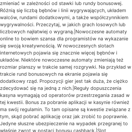
zmieniać w zależności od stawki lub rundy bonusowej.
Różnią się liczbą bębnów i linii wygrywających, układem
walców, rundami dodatkowymi, a także współczynnikiem
wygrywalności. Przeczytaj, w jakich grach losowych lub
liczbowych najłatwiej o wygraną.|Nowoczesne automaty
online to bowiem szansa dla programistów na wykazanie
się swoją kreatywnością. W nowoczesnych slotach
internetowych pojawia się znacznie więcej bębnów i
układów. Niektóre nowoczesne automaty zmieniają też
rozmiar planszy w trakcie samej rozgrywki. Na przykład w
trakcie rund bonusowych na ekranie pojawia się
dodatkowy rząd. Propozycji gier jest tak duża, że ciężko
zdecydować się na jedną z nich.|Reguły dopuszczenia
kasyna wymagają od operatorów przestrzegania zasad w
tej kwestii. Bonus za pobranie aplikacji w kasynie również
ma swój regulamin. To tam opisane są kwestie związane z
tym, skąd pobrać aplikację oraz jak zrobić to poprawnie.
Jedyne słuszne ubezpieczenie na wypadek przegranej to
właśnie zwrot w postaci bonusu cashback.|Slot