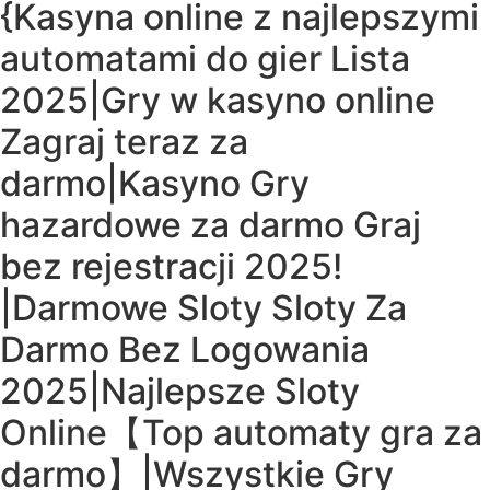
{Kasyna online z najlepszymi
automatami do gier Lista
2025|Gry w kasyno online
Zagraj teraz za
darmo|Kasyno Gry
hazardowe za darmo Graj
bez rejestracji 2025! ​
|Darmowe Sloty Sloty Za
Darmo Bez Logowania
2025|Najlepsze Sloty
Online【Top automaty gra za
darmo】|Wszystkie Gry