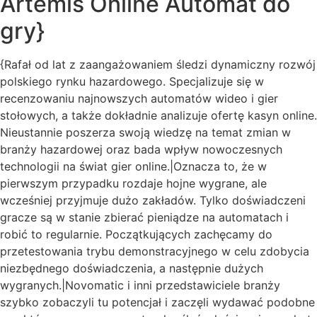
Artemis Online Automat do
gry}
{Rafał od lat z zaangażowaniem śledzi dynamiczny rozwój
polskiego rynku hazardowego. Specjalizuje się w
recenzowaniu najnowszych automatów wideo i gier
stołowych, a także dokładnie analizuje ofertę kasyn online.
Nieustannie poszerza swoją wiedzę na temat zmian w
branży hazardowej oraz bada wpływ nowoczesnych
technologii na świat gier online.|Oznacza to, że w
pierwszym przypadku rozdaje hojne wygrane, ale
wcześniej przyjmuje dużo zakładów. Tylko doświadczeni
gracze są w stanie zbierać pieniądze na automatach i
robić to regularnie. Początkujących zachęcamy do
przetestowania trybu demonstracyjnego w celu zdobycia
niezbędnego doświadczenia, a następnie dużych
wygranych.|Novomatic i inni przedstawiciele branży
szybko zobaczyli tu potencjał i zaczęli wydawać podobne