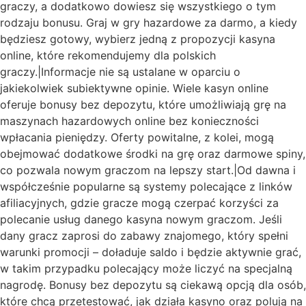
graczy, a dodatkowo dowiesz się wszystkiego o tym
rodzaju bonusu. Graj w gry hazardowe za darmo, a kiedy
będziesz gotowy, wybierz jedną z propozycji kasyna
online, które rekomendujemy dla polskich
graczy.|Informacje nie są ustalane w oparciu o
jakiekolwiek subiektywne opinie. Wiele kasyn online
oferuje bonusy bez depozytu, które umożliwiają grę na
maszynach hazardowych online bez konieczności
wpłacania pieniędzy. Oferty powitalne, z kolei, mogą
obejmować dodatkowe środki na grę oraz darmowe spiny,
co pozwala nowym graczom na lepszy start.|Od dawna i
współcześnie popularne są systemy polecające z linków
afiliacyjnych, gdzie gracze mogą czerpać korzyści za
polecanie usług danego kasyna nowym graczom. Jeśli
dany gracz zaprosi do zabawy znajomego, który spełni
warunki promocji – doładuje saldo i będzie aktywnie grać,
w takim przypadku polecający może liczyć na specjalną
nagrodę. Bonusy bez depozytu są ciekawą opcją dla osób,
które chcą przetestować, jak działa kasyno oraz polują na