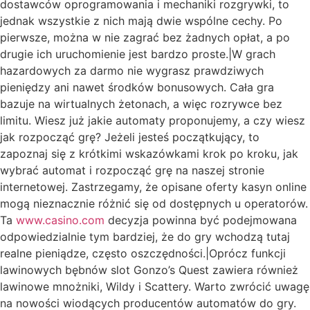
dostawców oprogramowania i mechaniki rozgrywki, to
jednak wszystkie z nich mają dwie wspólne cechy. Po
pierwsze, można w nie zagrać bez żadnych opłat, a po
drugie ich uruchomienie jest bardzo proste.|W grach
hazardowych za darmo nie wygrasz prawdziwych
pieniędzy ani nawet środków bonusowych. Cała gra
bazuje na wirtualnych żetonach, a więc rozrywce bez
limitu. Wiesz już jakie automaty proponujemy, a czy wiesz
jak rozpocząć grę? Jeżeli jesteś początkujący, to
zapoznaj się z krótkimi wskazówkami krok po kroku, jak
wybrać automat i rozpocząć grę na naszej stronie
internetowej. Zastrzegamy, że opisane oferty kasyn online
mogą nieznacznie różnić się od dostępnych u operatorów.
Ta
www.casino.com
decyzja powinna być podejmowana
odpowiedzialnie tym bardziej, że do gry wchodzą tutaj
realne pieniądze, często oszczędności.|Oprócz funkcji
lawinowych bębnów slot Gonzo’s Quest zawiera również
lawinowe mnożniki, Wildy i Scattery. Warto zwrócić uwagę
na nowości wiodących producentów automatów do gry.