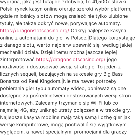
wygrana, jaka jest tutaj do zdobycia, to 41,500x stawki.
Polski rynek kasyn online oferuje szeroki wybór platform,
gdzie miłośnicy slotów mogą znaleźć nie tylko ulubione
tytuły, ale także odkryć nowe, porywające automaty.
https://dragonslotscasino.org/
Odkryj najlepsze kasyna
online z automatami do gier w Polsce.|Dlatego korzystając
z danego slotu, warto najpierw upewnić się, według jakiej
mechaniki działa. Dzięki temu można jeszcze lepiej
zinterpretować
https://dragonslotscasino.org/
jego
możliwości i dostosować swoją strategię. To jeden z
licznych sequeli, bazujących na sukcesie gry Big Bass
Bonanza od Reel Kingdom.|Nie ma nawet potrzeby
pobierania gier typu automaty wideo, ponieważ są one
dostępne za pośrednictwem dostosowanych wersji stron
internetowych. Zalecamy trzymanie się Wi-Fi lub co
najmniej 4G, aby uniknąć utraty połączenia w trakcie gry.
Najlepsze kasyna mobilne mają taką samą liczbę gier jak
wersje komputerowe, mogą pochwalić się wyjątkowym
wyglądem, a nawet specjalnymi promocjami dla graczy