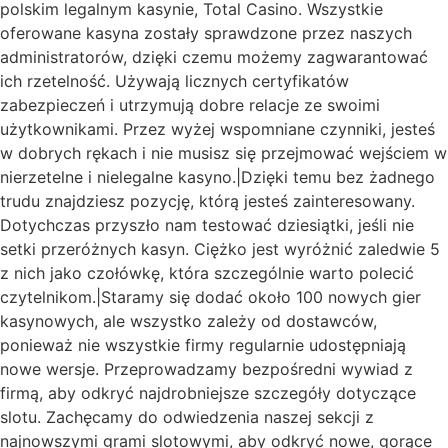
polskim legalnym kasynie, Total Casino. Wszystkie
oferowane kasyna zostały sprawdzone przez naszych
administratorów, dzięki czemu możemy zagwarantować
ich rzetelność. Używają licznych certyfikatów
zabezpieczeń i utrzymują dobre relacje ze swoimi
użytkownikami. Przez wyżej wspomniane czynniki, jesteś
w dobrych rękach i nie musisz się przejmować wejściem w
nierzetelne i nielegalne kasyno.|Dzięki temu bez żadnego
trudu znajdziesz pozycję, którą jesteś zainteresowany.
Dotychczas przyszło nam testować dziesiątki, jeśli nie
setki przeróżnych kasyn. Ciężko jest wyróżnić zaledwie 5
z nich jako czołówkę, która szczególnie warto polecić
czytelnikom.|Staramy się dodać około 100 nowych gier
kasynowych, ale wszystko zależy od dostawców,
ponieważ nie wszystkie firmy regularnie udostępniają
nowe wersje. Przeprowadzamy bezpośredni wywiad z
firmą, aby odkryć najdrobniejsze szczegóły dotyczące
slotu. Zachęcamy do odwiedzenia naszej sekcji z
najnowszymi grami slotowymi, aby odkryć nowe, gorące