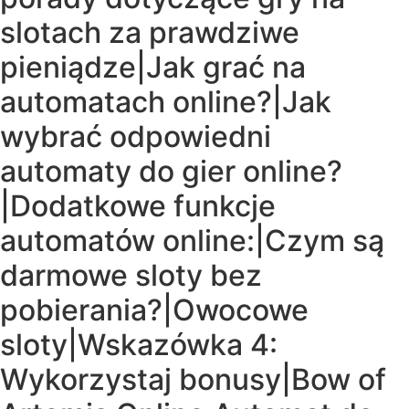
slotach za prawdziwe
pieniądze|Jak grać na
automatach online?|Jak
wybrać odpowiedni
automaty do gier online?
|Dodatkowe funkcje
automatów online:|Czym są
darmowe sloty bez
pobierania?|Owocowe
sloty|Wskazówka 4:
Wykorzystaj bonusy|Bow of