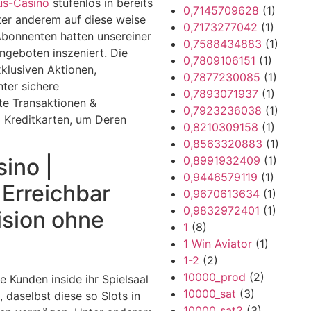
us-Casino
stufenlos in bereits
0,7145709628
(1)
er anderem auf diese weise
0,7173277042
(1)
 Abonnenten hatten unsereiner
0,7588434883
(1)
Angeboten inszeniert.
Die
0,7809106151
(1)
xklusiven Aktionen,
0,7877230085
(1)
nter sichere
0,7893071937
(1)
te Transaktionen &
0,7923236038
(1)
 Kreditkarten, um Deren
0,8210309158
(1)
0,8563320883
(1)
0,8991932409
(1)
ino |
0,9446579119
(1)
 Erreichbar
0,9670613634
(1)
0,9832972401
(1)
ision ohne
1
(8)
1 Win Aviator
(1)
1-2
(2)
10000_prod
(2)
 Kunden inside ihr Spielsaal
10000_sat
(3)
, daselbst diese so Slots in
10000_sat2
(3)