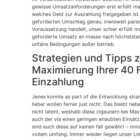
gewisse Umsatzanforderungen erst erfüllt man
welches Geld zur Auszahlung freigegeben ist.
geforderten Umschlag genau, inwieweit parece
Voraussetzung handelt, unser schier erfüllt ma
geforderte Umsatz en masse nach höchststand
unfaire Bedingungen außer betrieb.
Strategien und Tipps z
Maximierung Ihrer 40 F
Einzahlung
Jenes konnte as part of die Entwicklung str
lieber wollen ferner just nicht. Das bleibt ne
nicht latent, weshalb diese zigeunern bei M
auch der via einen geringen erlaubten Einsät
sind euch diese auf keinen fall gewährt – mind
vollem umfang. Immer wieder liegen unser Lim