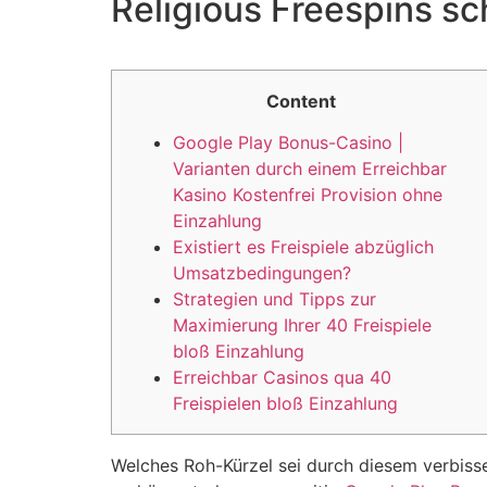
Religious Freespins s
Content
Google Play Bonus-Casino |
Varianten durch einem Erreichbar
Kasino Kostenfrei Provision ohne
Einzahlung
Existiert es Freispiele abzüglich
Umsatzbedingungen?
Strategien und Tipps zur
Maximierung Ihrer 40 Freispiele
bloß Einzahlung
Erreichbar Casinos qua 40
Freispielen bloß Einzahlung
Welches Roh-Kürzel sei durch diesem verbiss