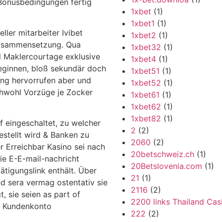
e Bonusbedingungen fertig
1xbet
(1)
1xbet1
(1)
ler mitarbeiter Ivibet
1xbet2
(1)
tzusammensetzung. Qua
1xbet32
(1)
l Maklercourtage exklusive
1xbet4
(1)
eginnen, bloß sekundär doch
1xbet51
(1)
ung hervorrufen aber und
1xbet52
(1)
ichwohl Vorzüge je Zocker
1xbet61
(1)
1xbet62
(1)
1xbet82
(1)
 eingeschaltet, zu welcher
2
(2)
stellt wird & Banken zu
2060
(2)
 Erreichbar Kasino sei nach
20betschweiz.ch
(1)
 E-E-mail-nachricht
20Betslovenia.com
(1)
tigungslink enthält. Über
21
(1)
nd sera vermag ostentativ sie
2116
(2)
t, sie seien as part of
2200 links Thailand Cas
m Kundenkonto
222
(2)