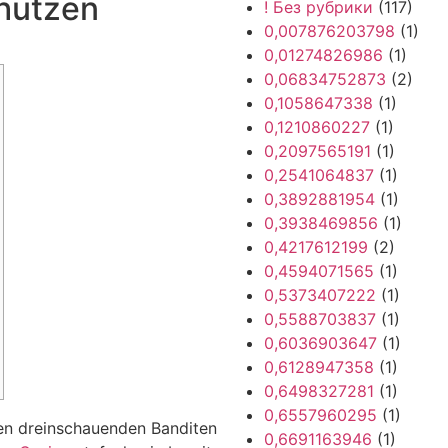
chützen
! Без рубрики
(117)
0,007876203798
(1)
0,01274826986
(1)
0,06834752873
(2)
0,1058647338
(1)
0,1210860227
(1)
0,2097565191
(1)
0,2541064837
(1)
0,3892881954
(1)
0,3938469856
(1)
0,4217612199
(2)
0,4594071565
(1)
0,5373407222
(1)
0,5588703837
(1)
0,6036903647
(1)
0,6128947358
(1)
0,6498327281
(1)
0,6557960295
(1)
en dreinschauenden Banditen
0,6691163946
(1)