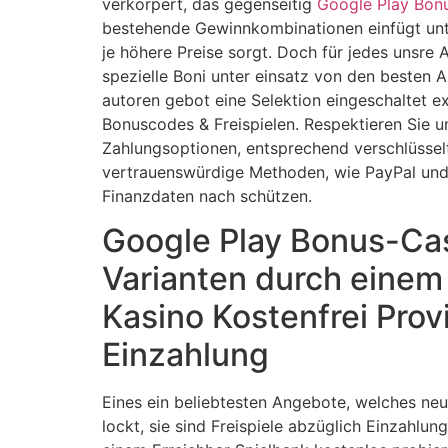
verkörpert, das gegenseitig
Google Play Bon
bestehende Gewinnkombinationen einfügt unt
je höhere Preise sorgt. Doch für jedes unsre
spezielle Boni unter einsatz von den besten 
autoren gebot eine Selektion eingeschaltet e
Bonuscodes & Freispielen. Respektieren Sie u
Zahlungsoptionen, entsprechend verschlüssel
vertrauenswürdige Methoden, wie PayPal und
Finanzdaten nach schützen.
Google Play Bonus-Cas
Varianten durch einem
Kasino Kostenfrei Prov
Einzahlung
Eines ein beliebtesten Angebote, welches neue
lockt, sie sind Freispiele abzüglich Einzahlung