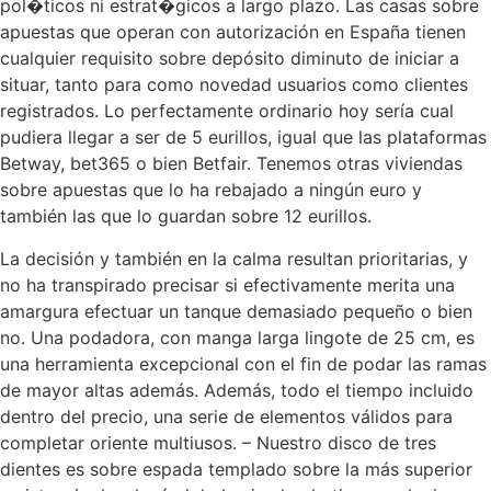
pol�ticos ni estrat�gicos a largo plazo. Las casas sobre
apuestas que operan con autorización en España tienen
cualquier requisito sobre depósito diminuto de iniciar a
situar, tanto para como novedad usuarios como clientes
registrados. Lo perfectamente ordinario hoy serí­a cual
pudiera llegar a ser de 5 eurillos, igual que las plataformas
Betway, bet365 o bien Betfair. Tenemos otras viviendas
sobre apuestas que lo ha rebajado a ningún euro y
también las que lo guardan sobre 12 eurillos.
La decisión y también en la calma resultan prioritarias, y
no ha transpirado precisar si efectivamente merita una
amargura efectuar un tanque demasiado pequeño o bien
no. Una podadora, con manga larga lingote de 25 cm, es
una herramienta excepcional con el fin de podar las ramas
de mayor altas además. Además, todo el tiempo incluido
dentro del precio, una serie de elementos válidos para
completar oriente multiusos. – Nuestro disco de tres
dientes es sobre espada templado sobre la más superior