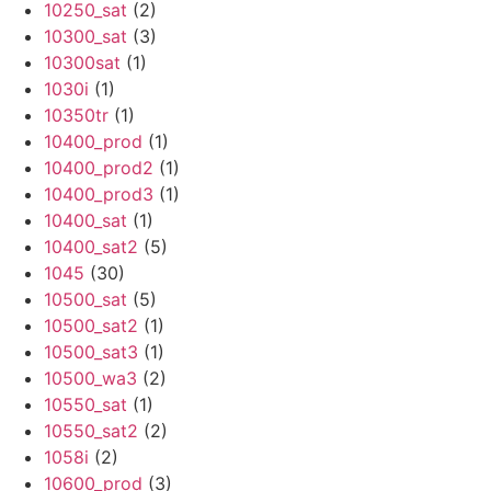
10250_sat
(2)
10300_sat
(3)
10300sat
(1)
1030i
(1)
10350tr
(1)
10400_prod
(1)
10400_prod2
(1)
10400_prod3
(1)
10400_sat
(1)
10400_sat2
(5)
1045
(30)
10500_sat
(5)
10500_sat2
(1)
10500_sat3
(1)
10500_wa3
(2)
10550_sat
(1)
10550_sat2
(2)
1058i
(2)
10600_prod
(3)