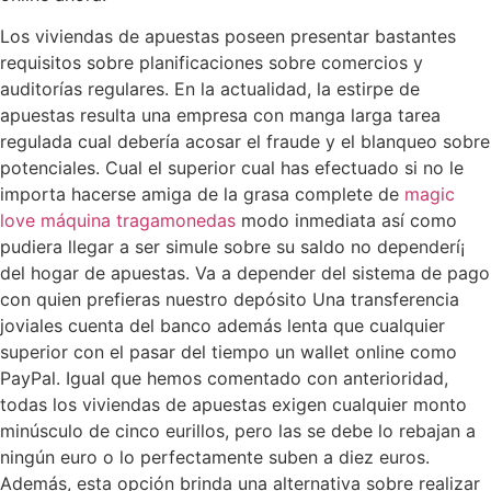
Los viviendas de apuestas poseen presentar bastantes
requisitos sobre planificaciones sobre comercios y
auditorías regulares. En la actualidad, la estirpe de
apuestas resulta una empresa con manga larga tarea
regulada cual debería acosar el fraude y el blanqueo sobre
potenciales. Cual el superior cual has efectuado si no le
importa hacerse amiga de la grasa complete de
magic
love máquina tragamonedas
modo inmediata así­ como
pudiera llegar a ser simule sobre su saldo no dependerí¡
del hogar de apuestas. Va a depender del sistema de pago
con quien prefieras nuestro depósito Una transferencia
joviales cuenta del banco además lenta que cualquier
superior con el pasar del tiempo un wallet online como
PayPal. Igual que hemos comentado con anterioridad,
todas los viviendas de apuestas exigen cualquier monto
minúsculo de cinco eurillos, pero las se debe lo rebajan a
ningún euro o lo perfectamente suben a diez euros.
Además, esta opción brinda una alternativa sobre realizar