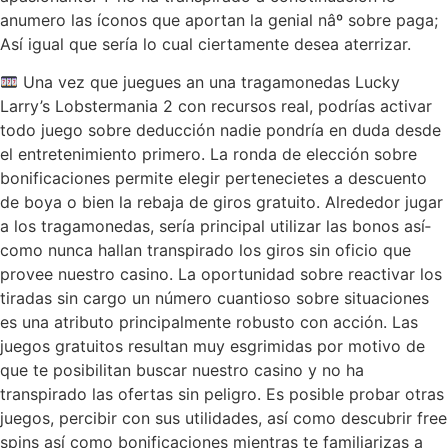
anumero las íconos que aportan la genial nâº sobre paga;
Así­ igual que serí­a lo cual ciertamente desea aterrizar.
Una vez que juegues an una tragamonedas Lucky
Larry’s Lobstermania 2 con recursos real, podrías activar
todo juego sobre deducción nadie pondrí­a en duda desde
el entretenimiento primero. La ronda de elección sobre
bonificaciones permite elegir pertenecietes a descuento
de boya o bien la rebaja de giros gratuito. Alrededor jugar
a los tragamonedas, serí­a principal utilizar las bonos así­
como nunca hallan transpirado los giros sin oficio que
provee nuestro casino. La oportunidad sobre reactivar los
tiradas sin cargo un número cuantioso sobre situaciones
es una atributo principalmente robusto con acción. Las
juegos gratuitos resultan muy esgrimidas por motivo de
que te posibilitan buscar nuestro casino y no ha
transpirado las ofertas sin peligro. Es posible probar otras
juegos, percibir con sus utilidades, así­ como descubrir free
spins así­ como bonificaciones mientras te familiarizas a