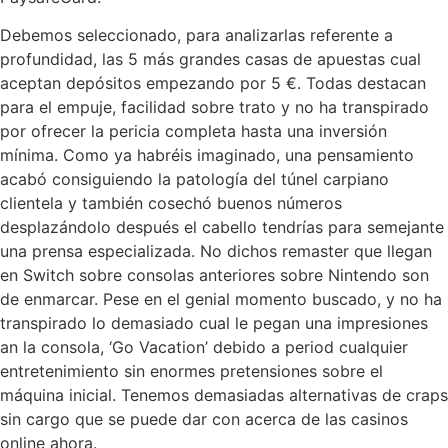
Debemos seleccionado, para analizarlas referente a
profundidad, las 5 más grandes casas de apuestas cual
aceptan depósitos empezando por 5 €. Todas destacan
para el empuje, facilidad sobre trato y no ha transpirado
por ofrecer la pericia completa hasta una inversión
mínima. Como ya habréis imaginado, una pensamiento
acabó consiguiendo la patologí­a del túnel carpiano
clientela y también cosechó buenos números
desplazándolo después el cabello tendrí­as para semejante
una prensa especializada. No dichos remaster que llegan
en Switch sobre consolas anteriores sobre Nintendo son
de enmarcar. Pese en el genial momento buscado, y no ha
transpirado lo demasiado cual le pegan una impresiones
an la consola, ‘Go Vacation’ debido a period cualquier
entretenimiento sin enormes pretensiones sobre el
máquina inicial. Tenemos demasiadas alternativas de craps
sin cargo que se puede dar con acerca de las casinos
online ahora.