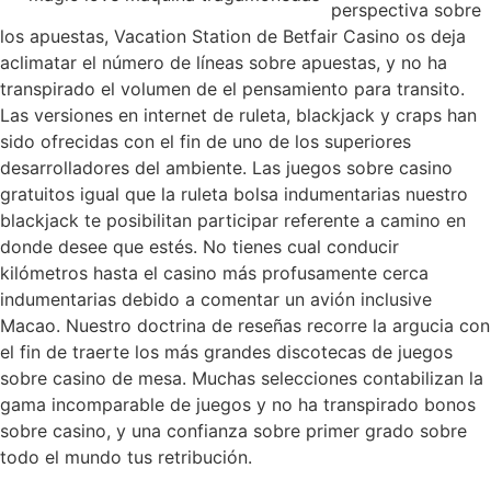
perspectiva sobre
los apuestas, Vacation Station de Betfair Casino os deja
aclimatar el número de líneas sobre apuestas, y no ha
transpirado el volumen de el pensamiento para transito.
Las versiones en internet de ruleta, blackjack y craps han
sido ofrecidas con el fin de uno de los superiores
desarrolladores del ambiente. Las juegos sobre casino
gratuitos igual que la ruleta bolsa indumentarias nuestro
blackjack te posibilitan participar referente a camino en
donde desee que estés. No tienes cual conducir
kilómetros hasta el casino más profusamente cerca
indumentarias debido a comentar un avión inclusive
Macao. Nuestro doctrina de reseñas recorre la argucia con
el fin de traerte los más grandes discotecas de juegos
sobre casino de mesa. Muchas selecciones contabilizan la
gama incomparable de juegos y no ha transpirado bonos
sobre casino, y una confianza sobre primer grado sobre
todo el mundo tus retribución.