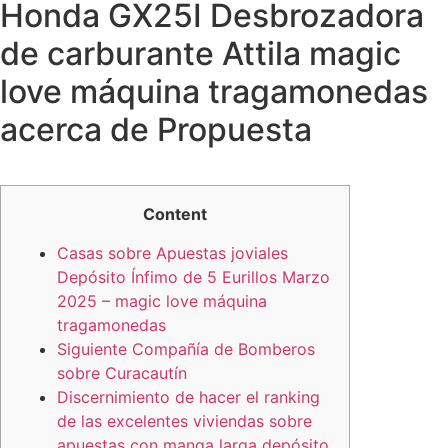
Honda GX25I Desbrozadora
de carburante Attila magic
love máquina tragamonedas
acerca de Propuesta
Content
Casas sobre Apuestas joviales
Depósito Ínfimo de 5 Eurillos Marzo
2025 – magic love máquina
tragamonedas
Siguiente Compañía de Bomberos
sobre Curacautín
Discernimiento de hacer el ranking
de las excelentes viviendas sobre
apuestas con manga larga depósito