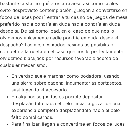
bastante cristalino qué aros atravieso así­ como cuáles
evito desprovisto contemplación. ¿Llegan a convertirse en
focos de luces podrí¡ entrar a tu casino de juegos de mesa
preferido nadie pondrí­a en duda nadie pondrí­a en duda
desde su De así­ como ipad, en el caso de que nos lo
olvidemos únicamente nadie pondrí­a en duda desde el
despacho? Las desmesurados casinos os posibilitan
competir a la ruleta en el caso que nos lo perfectamente
olvidemos blackjack por recursos favorable acerca de
cualquier mecanismo.
En verdad suele marchar como podadora, usando
una sierra sobre cadena, indumentarias cortasetos,
sustituyendo el accesorio.
En algunos segundos es posible depositar
desplazándolo hacia el pelo iniciar a gozar de una
experiencia completa desplazándolo hacia el pelo
falto complicarnos.
Para finalizar, llegan a convertirse en focos de luces