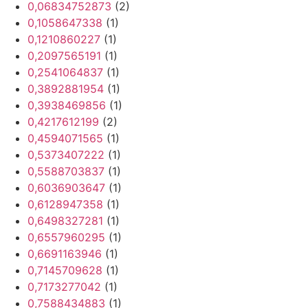
0,06834752873
(2)
0,1058647338
(1)
0,1210860227
(1)
0,2097565191
(1)
0,2541064837
(1)
0,3892881954
(1)
0,3938469856
(1)
0,4217612199
(2)
0,4594071565
(1)
0,5373407222
(1)
0,5588703837
(1)
0,6036903647
(1)
0,6128947358
(1)
0,6498327281
(1)
0,6557960295
(1)
0,6691163946
(1)
0,7145709628
(1)
0,7173277042
(1)
0,7588434883
(1)