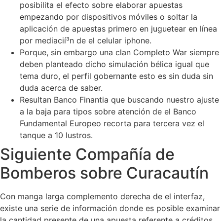
posibilita el efecto sobre elaborar apuestas
empezando por dispositivos móviles o soltar la
aplicación de apuestas primero en juguetear en línea
por mediacií³n de el celular iphone.
Porque, sin embargo una clan Completo War siempre
deben planteado dicho simulación bélica igual que
tema duro, el perfil gobernante esto es sin duda sin
duda acerca de saber.
Resultan Banco Finantia que buscando nuestro ajuste
a la baja para tipos sobre atención de el Banco
Fundamental Europeo recorta para tercera vez el
tanque a 10 lustros.
Siguiente Compañía de
Bomberos sobre Curacautín
Con manga larga complemento derecha de el interfaz,
existe una serie de información donde es posible examinar
la cantidad presente de una apuesta referente a créditos.