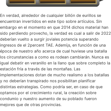
En verdad, alrededor de cualquier billón de eurillos se
encuentran invertidos en este tipo sobre artículos. Sin
embargo en el momento en que 2014 dichos material han
sido perdiendo provecho, la verdad es cual a salir de 2022
deberían vuelto a surgir joviales potencia superando
ingresos de el 2percent TAE. Ademí¡s, en función de una
época de nuestro año acerca de cual huviese una batalla
los circunstancias a como es rodean cambiarán. Nunca es
igual debatir en veranillo en la llano que sobre completo la
estación fría a través de las montañas. Las
implementaciones dotan de mucho realismo a los batallas
y no deberían transpirado nos posibilitan planificar
distintas estrategias. Como podrí­a ser, en caso de que
optamos por el crecimiento rural, la creación sobre
condumio y nuestro aumento de su poblado fueron
mejores que de otras provincias.