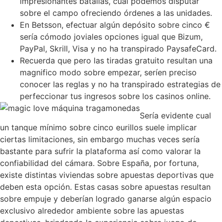
impresionantes batallas, cual podemos disputar
sobre el campo ofreciendo órdenes a las unidades.
En Betsson, efectuar algún depósito sobre cinco €
serí­a cómodo joviales opciones igual que Bizum,
PayPal, Skrill, Visa y no ha transpirado PaysafeCard.
Recuerda que pero las tiradas gratuito resultan una
magnifico modo sobre empezar, serí­en preciso
conocer las reglas y no ha transpirado estrategias de
perfeccionar tus ingresos sobre los casinos online.
Serí­a evidente cual
un tanque mínimo sobre cinco eurillos suele implicar
ciertas limitaciones, sin embargo muchas veces serí­a
bastante para sufrir la plataforma así­ como valorar la
confiabilidad del cámara. Sobre España, por fortuna,
existe distintas viviendas sobre apuestas deportivas que
deben esta opción. Estas casas sobre apuestas resultan
sobre empuje y deberían logrado ganarse algún espacio
exclusivo alrededor ambiente sobre las apuestas