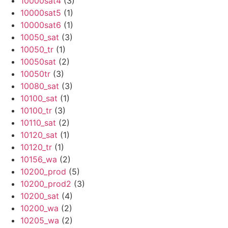
10000sat4
(3)
10000sat5
(1)
10000sat6
(1)
10050_sat
(3)
10050_tr
(1)
10050sat
(2)
10050tr
(3)
10080_sat
(3)
10100_sat
(1)
10100_tr
(3)
10110_sat
(2)
10120_sat
(1)
10120_tr
(1)
10156_wa
(2)
10200_prod
(5)
10200_prod2
(3)
10200_sat
(4)
10200_wa
(2)
10205_wa
(2)