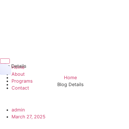
Hamburger Toggle Menu
Blog Details
Home
About
Home
Programs
Blog Details
Contact
admin
March 27, 2025