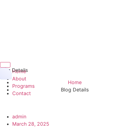
Hamburger Toggle Menu
Blog Details
Home
About
Home
Programs
Blog Details
Contact
admin
March 28, 2025