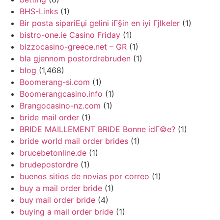
BHS-Links
(1)
Bir posta sipariЕџi gelini iГ§in en iyi Гјlkeler
(1)
bistro-one.ie Casino Friday
(1)
bizzocasino-greece.net – GR
(1)
bla gjennom postordrebruden
(1)
blog
(1,468)
Boomerang-si.com
(1)
Boomerangcasino.info
(1)
Brangocasino-nz.com
(1)
bride mail order
(1)
BRIDE MAILLEMENT BRIDE Bonne idГ©e?
(1)
bride world mail order brides
(1)
brucebetonline.de
(1)
brudepostordre
(1)
buenos sitios de novias por correo
(1)
buy a mail order bride
(1)
buy mail order bride
(4)
buying a mail order bride
(1)