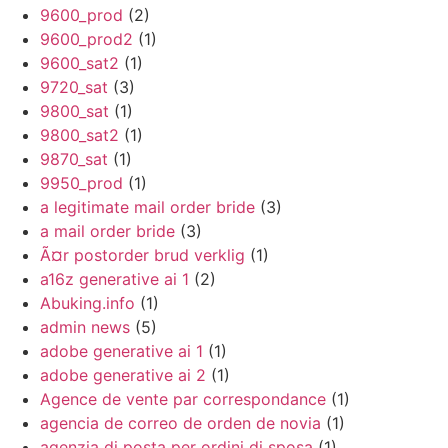
9600_prod
(2)
9600_prod2
(1)
9600_sat2
(1)
9720_sat
(3)
9800_sat
(1)
9800_sat2
(1)
9870_sat
(1)
9950_prod
(1)
a legitimate mail order bride
(3)
a mail order bride
(3)
Ã¤r postorder brud verklig
(1)
a16z generative ai 1
(2)
Abuking.info
(1)
admin news
(5)
adobe generative ai 1
(1)
adobe generative ai 2
(1)
Agence de vente par correspondance
(1)
agencia de correo de orden de novia
(1)
agenzia di posta per ordini di sposa
(1)