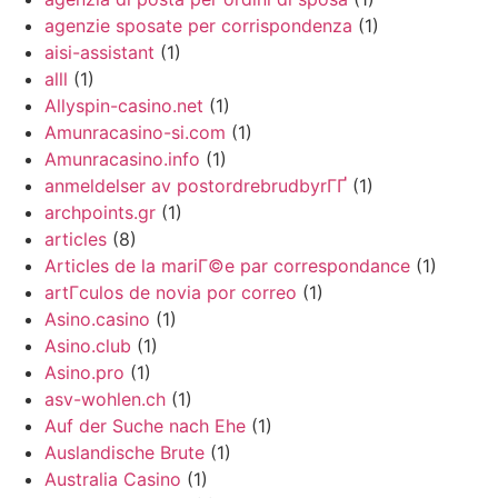
agenzie sposate per corrispondenza
(1)
aisi-assistant
(1)
alll
(1)
Allyspin-casino.net
(1)
Amunracasino-si.com
(1)
Amunracasino.info
(1)
anmeldelser av postordrebrudbyrГҐ
(1)
archpoints.gr
(1)
articles
(8)
Articles de la mariГ©e par correspondance
(1)
artГ­culos de novia por correo
(1)
Asino.casino
(1)
Asino.club
(1)
Asino.pro
(1)
asv-wohlen.ch
(1)
Auf der Suche nach Ehe
(1)
Auslandische Brute
(1)
Australia Casino
(1)