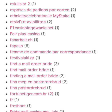
eskills.hr 2
(1)
esposas de pedidos por correo
(2)
ethnicitycelebration.ie MyStake
(1)
etsivГ¤t avioliittoa
(2)
F1.casinologowanie.net
(1)
Fair play casino
(1)
fanarbeit.ch
(1)
fapello
(6)
femme de commande par correspondance
(1)
festivalaki.gr
(1)
find a mail order bride
(3)
find mail order bride
(1)
finding a mail order bride
(2)
finn meg en postordrebrud
(2)
finn postordrebrud
(1)
fortunetiger.com.br (2)
(1)
fr
(1)
freshbet
(1)
Fridayroll-casino.net_July
(1)