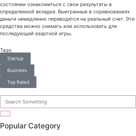
состоянии ознакомиться с свои результаты в
определенной вкладке. Выигранные в соревнованиях
деньги немедленно переводятся на реальный счет. Эти
средства можно снимать или использовать для
последующей азартной игры.
Tags:
Startup
Business
Top Rated
Popular Category