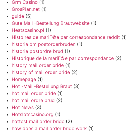
Grm Casino
(1)
GrosPlan.net
(1)
guide
(5)
Gute Mail -Bestellung Brautwebsite
(1)
Heatscasino.pl
(1)
Histoires de mariГ©e par correspondance reddit
(1)
historia om postorderbruden
(1)
historie postordre brud
(1)
Historique de la mariГ©e par correspondance
(2)
history mail order bride
(1)
history of mail order bride
(2)
Homepage
(1)
Hot -Mail -Bestellung Braut
(3)
hot mail order bride
(1)
hot mail ordre brud
(2)
Hot News
(3)
Hotslotscasino.org
(1)
hottest mail order bride
(2)
how does a mail order bride work
(1)