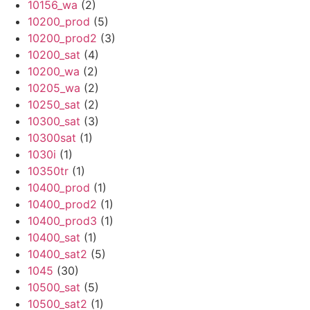
10156_wa
(2)
10200_prod
(5)
10200_prod2
(3)
10200_sat
(4)
10200_wa
(2)
10205_wa
(2)
10250_sat
(2)
10300_sat
(3)
10300sat
(1)
1030i
(1)
10350tr
(1)
10400_prod
(1)
10400_prod2
(1)
10400_prod3
(1)
10400_sat
(1)
10400_sat2
(5)
1045
(30)
10500_sat
(5)
10500_sat2
(1)