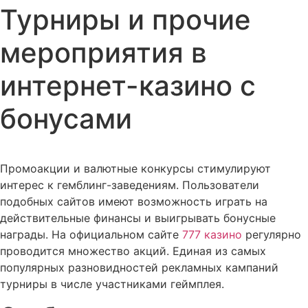
Турниры и прочие
мероприятия в
интернет-казино с
бонусами
Промоакции и валютные конкурсы стимулируют
интерес к гемблинг-заведениям. Пользователи
подобных сайтов имеют возможность играть на
действительные финансы и выигрывать бонусные
награды. На официальном сайте
777 казино
регулярно
проводится множество акций. Единая из самых
популярных разновидностей рекламных кампаний
турниры в числе участниками геймплея.