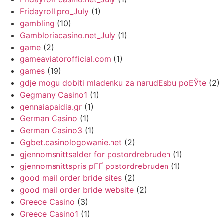
Fridayroll.pro_July
(1)
gambling
(10)
Gambloriacasino.net_July
(1)
game
(2)
gameaviatorofficial.com
(1)
games
(19)
gdje mogu dobiti mladenku za narudЕѕbu poЕЎte
(2)
Gegmany Casino1
(1)
gennaiapaidia.gr
(1)
German Casino
(1)
German Casino3
(1)
Ggbet.casinologowanie.net
(2)
gjennomsnittsalder for postordrebruden
(1)
gjennomsnittspris pГҐ postordrebruden
(1)
good mail order bride sites
(2)
good mail order bride website
(2)
Greece Casino
(3)
Greece Casino1
(1)