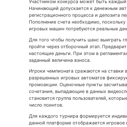
Участником конкурса может быть каждый 
Начинающий допускается к денежным авт
регистрационного процесса и депозита пе
Пополнение счета необходимо, поскольку
игровых машин потребуются реальные ден
Для того чтобы получить шанс выиграть г
пройти через отборочный этап. Предварит
настоящие деньги. При этом в регламента
заданный величина взноса.
Игроки чемпионата сражаются на ставки в
разрешенных игровых автоматов фиксируе
промоакции. Оценочные пункты засчитыва
сочетания, выпадающие в данных видеосл
становится группа пользователей, которы
число поинтов.
Для каждого турнира формируется индиви
данной платформе отображается игровое 