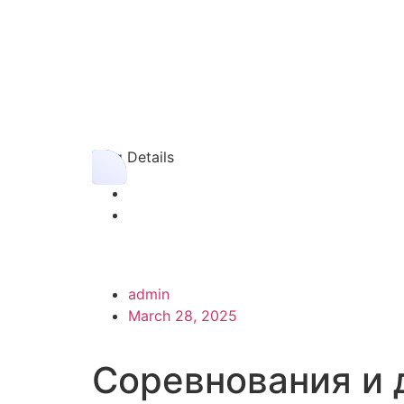
Blog Details
admin
March 28, 2025
Соревнования и 