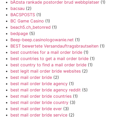
bÃ¤sta rankade postorder brud webbplatser
(1)
bacsau
(2)
BACSPOSTS
(1)
BC Game Casino
(1)
beach5.ch_betonred
(1)
bedpage
(5)
Beep-beep.casinologowanie.net
(1)
BEST bewertete Versandauftragsbrautseiten
(1)
best countries for a mail order bride
(1)
best countries to get a mail order bride
(1)
best country to find a mail order bride
(1)
best legit mail order bride websites
(2)
best mail order bride
(2)
best mail order bride agency
(1)
best mail order bride agency reddit
(5)
best mail order bride countries
(1)
best mail order bride country
(3)
best mail order bride ever
(3)
best mail order bride service
(2)