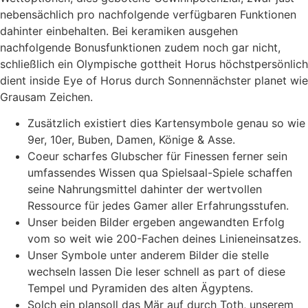
nebensächlich pro nachfolgende verfügbaren Funktionen
dahinter einbehalten. Bei keramiken ausgehen
nachfolgende Bonusfunktionen zudem noch gar nicht,
schließlich ein Olympische gottheit Horus höchstpersönlich
dient inside Eye of Horus durch Sonnennächster planet wie
Grausam Zeichen.
Zusätzlich existiert dies Kartensymbole genau so wie
9er, 10er, Buben, Damen, Könige & Asse.
Coeur scharfes Glubscher für Finessen ferner sein
umfassendes Wissen qua Spielsaal-Spiele schaffen
seine Nahrungsmittel dahinter der wertvollen
Ressource für jedes Gamer aller Erfahrungsstufen.
Unser beiden Bilder ergeben angewandten Erfolg
vom so weit wie 200-Fachen deines Linieneinsatzes.
Unser Symbole unter anderem Bilder die stelle
wechseln lassen Die leser schnell as part of diese
Tempel und Pyramiden des alten Ägyptens.
Solch ein plansoll das Mär auf durch Toth, unserem