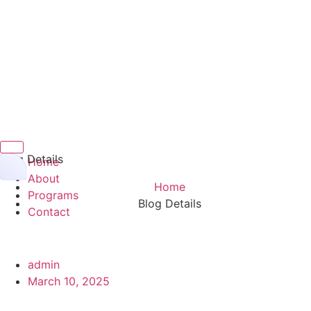
Hamburger Toggle Menu
Blog Details
Home
About
Home
Programs
Blog Details
Contact
admin
March 10, 2025