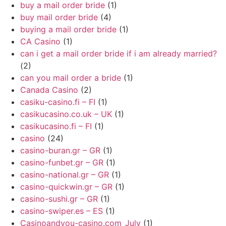
buy a mail order bride
(1)
buy mail order bride
(4)
buying a mail order bride
(1)
CA Casino
(1)
can i get a mail order bride if i am already married?
(2)
can you mail order a bride
(1)
Canada Casino
(2)
casiku-casino.fi – FI
(1)
casikucasino.co.uk – UK
(1)
casikucasino.fi – FI
(1)
casino
(24)
casino-buran.gr – GR
(1)
casino-funbet.gr – GR
(1)
casino-national.gr – GR
(1)
casino-quickwin.gr – GR
(1)
casino-sushi.gr – GR
(1)
casino-swiper.es – ES
(1)
Casinoandyou-casino.com_July
(1)