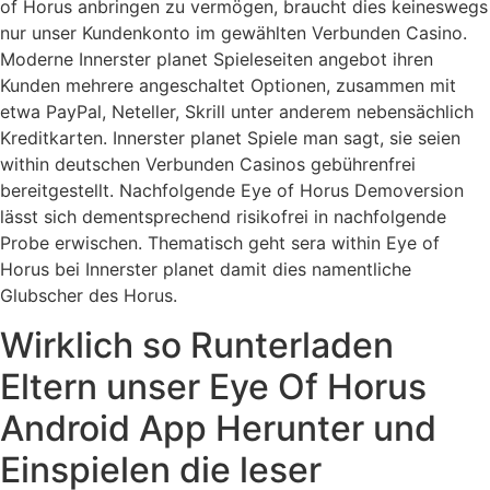
of Horus anbringen zu vermögen, braucht dies keineswegs
nur unser Kundenkonto im gewählten Verbunden Casino.
Moderne Innerster planet Spieleseiten angebot ihren
Kunden mehrere angeschaltet Optionen, zusammen mit
etwa PayPal, Neteller, Skrill unter anderem nebensächlich
Kreditkarten. Innerster planet Spiele man sagt, sie seien
within deutschen Verbunden Casinos gebührenfrei
bereitgestellt. Nachfolgende Eye of Horus Demoversion
lässt sich dementsprechend risikofrei in nachfolgende
Probe erwischen. Thematisch geht sera within Eye of
Horus bei Innerster planet damit dies namentliche
Glubscher des Horus.
Wirklich so Runterladen
Eltern unser Eye Of Horus
Android App Herunter und
Einspielen die leser