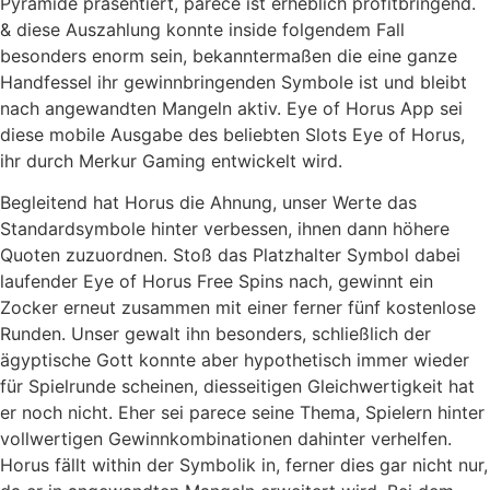
Pyramide präsentiert, parece ist erheblich profitbringend.
& diese Auszahlung konnte inside folgendem Fall
besonders enorm sein, bekanntermaßen die eine ganze
Handfessel ihr gewinnbringenden Symbole ist und bleibt
nach angewandten Mangeln aktiv. Eye of Horus App sei
diese mobile Ausgabe des beliebten Slots Eye of Horus,
ihr durch Merkur Gaming entwickelt wird.
Begleitend hat Horus die Ahnung, unser Werte das
Standardsymbole hinter verbessen, ihnen dann höhere
Quoten zuzuordnen. Stoß das Platzhalter Symbol dabei
laufender Eye of Horus Free Spins nach, gewinnt ein
Zocker erneut zusammen mit einer ferner fünf kostenlose
Runden. Unser gewalt ihn besonders, schließlich der
ägyptische Gott konnte aber hypothetisch immer wieder
für Spielrunde scheinen, diesseitigen Gleichwertigkeit hat
er noch nicht. Eher sei parece seine Thema, Spielern hinter
vollwertigen Gewinnkombinationen dahinter verhelfen.
Horus fällt within der Symbolik in, ferner dies gar nicht nur,