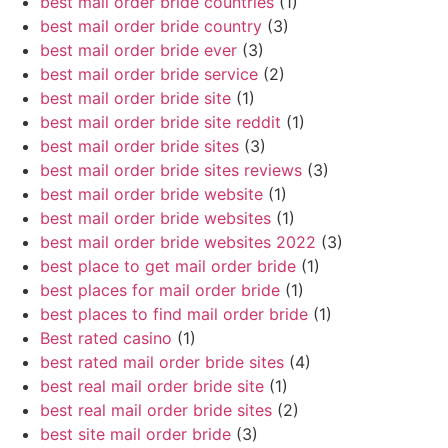
best mail order bride countries
(1)
best mail order bride country
(3)
best mail order bride ever
(3)
best mail order bride service
(2)
best mail order bride site
(1)
best mail order bride site reddit
(1)
best mail order bride sites
(3)
best mail order bride sites reviews
(3)
best mail order bride website
(1)
best mail order bride websites
(1)
best mail order bride websites 2022
(3)
best place to get mail order bride
(1)
best places for mail order bride
(1)
best places to find mail order bride
(1)
Best rated casino
(1)
best rated mail order bride sites
(4)
best real mail order bride site
(1)
best real mail order bride sites
(2)
best site mail order bride
(3)