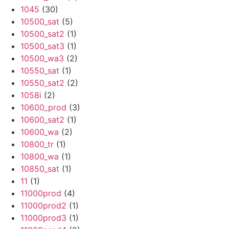
1045
(30)
10500_sat
(5)
10500_sat2
(1)
10500_sat3
(1)
10500_wa3
(2)
10550_sat
(1)
10550_sat2
(2)
1058i
(2)
10600_prod
(3)
10600_sat2
(1)
10600_wa
(2)
10800_tr
(1)
10800_wa
(1)
10850_sat
(1)
11
(1)
11000prod
(4)
11000prod2
(1)
11000prod3
(1)