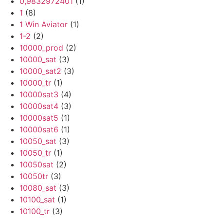
0,9832972401
(1)
1
(8)
1 Win Aviator
(1)
1-2
(2)
10000_prod
(2)
10000_sat
(3)
10000_sat2
(3)
10000_tr
(1)
10000sat3
(4)
10000sat4
(3)
10000sat5
(1)
10000sat6
(1)
10050_sat
(3)
10050_tr
(1)
10050sat
(2)
10050tr
(3)
10080_sat
(3)
10100_sat
(1)
10100_tr
(3)