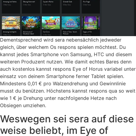
Dementsprechend wird sera nebensächlich jedweder
gleich, über welchem Os respons spielen möchtest. Du
kannst jedes Smartphone von Samsung, HTC und diesem
weiteren Produzent nutzen. Wie damit echtes Bares denn
auch kostenlos kannst respons Eye of Horus variabel unter
einsatz von deinem Smartphone ferner Tablet spielen.
Mindestens 0,01 € pro Walzendrehung und Gewinnlinie
musst du benützen. Höchstens kannst respons qua so weit
wie 1 € je Drehung unter nachfolgende Hetze nach
Obsiegen umziehen.
Weswegen sei sera auf diese
weise beliebt, im Eye of