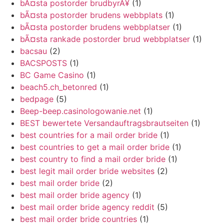
bÃ¤sta postorder brudbyrÃ¥
(1)
bÃ¤sta postorder brudens webbplats
(1)
bÃ¤sta postorder brudens webbplatser
(1)
bÃ¤sta rankade postorder brud webbplatser
(1)
bacsau
(2)
BACSPOSTS
(1)
BC Game Casino
(1)
beach5.ch_betonred
(1)
bedpage
(5)
Beep-beep.casinologowanie.net
(1)
BEST bewertete Versandauftragsbrautseiten
(1)
best countries for a mail order bride
(1)
best countries to get a mail order bride
(1)
best country to find a mail order bride
(1)
best legit mail order bride websites
(2)
best mail order bride
(2)
best mail order bride agency
(1)
best mail order bride agency reddit
(5)
best mail order bride countries
(1)