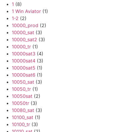
1
(8)
1 Win Aviator
(1)
1-2
(2)
10000_prod
(2)
10000_sat
(3)
10000_sat2
(3)
10000_tr
(1)
10000sat3
(4)
10000sat4
(3)
10000sat5
(1)
10000sat6
(1)
10050_sat
(3)
10050_tr
(1)
10050sat
(2)
10050tr
(3)
10080_sat
(3)
10100_sat
(1)
10100_tr
(3)
10110_sat
(2)