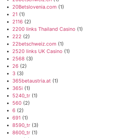
20Betslovenia.com
(1)
21
(1)
2116
(2)
2200 links Thailand Casino
(1)
222
(2)
22betschweiz.com
(1)
2520 links UK Casino
(1)
2568
(3)
26
(2)
3
(3)
365betaustria.at
(1)
365i
(1)
5240_tr
(1)
560
(2)
6
(2)
691
(1)
8590_tr
(3)
8600_tr
(1)