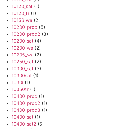
10120_sat
(1)
10120_tr
(1)
10156_wa
(2)
10200_prod
(5)
10200_prod2
(3)
10200_sat
(4)
10200_wa
(2)
10205_wa
(2)
10250_sat
(2)
10300_sat
(3)
10300sat
(1)
1030i
(1)
10350tr
(1)
10400_prod
(1)
10400_prod2
(1)
10400_prod3
(1)
10400_sat
(1)
10400_sat2
(5)