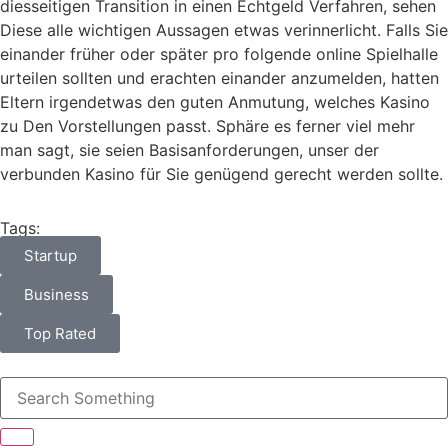
diesseitigen Transition in einen Echtgeld Verfahren, sehen
Diese alle wichtigen Aussagen etwas verinnerlicht. Falls Sie
einander früher oder später pro folgende online Spielhalle
urteilen sollten und erachten einander anzumelden, hatten
Eltern irgendetwas den guten Anmutung, welches Kasino
zu Den Vorstellungen passt. Sphäre es ferner viel mehr
man sagt, sie seien Basisanforderungen, unser der
verbunden Kasino für Sie genügend gerecht werden sollte.
Tags:
Startup
Business
Top Rated