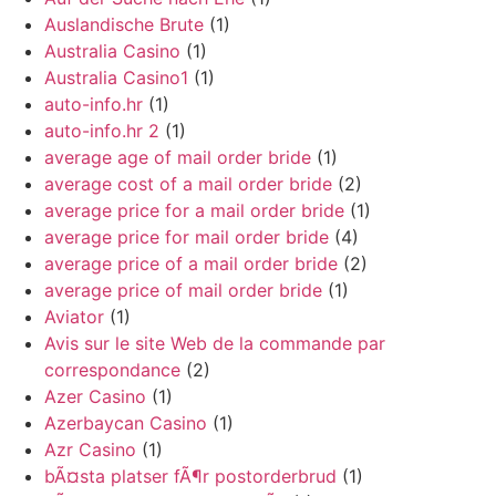
Auslandische Brute
(1)
Australia Casino
(1)
Australia Casino1
(1)
auto-info.hr
(1)
auto-info.hr 2
(1)
average age of mail order bride
(1)
average cost of a mail order bride
(2)
average price for a mail order bride
(1)
average price for mail order bride
(4)
average price of a mail order bride
(2)
average price of mail order bride
(1)
Aviator
(1)
Avis sur le site Web de la commande par
correspondance
(2)
Azer Casino
(1)
Azerbaycan Casino
(1)
Azr Casino
(1)
bÃ¤sta platser fÃ¶r postorderbrud
(1)