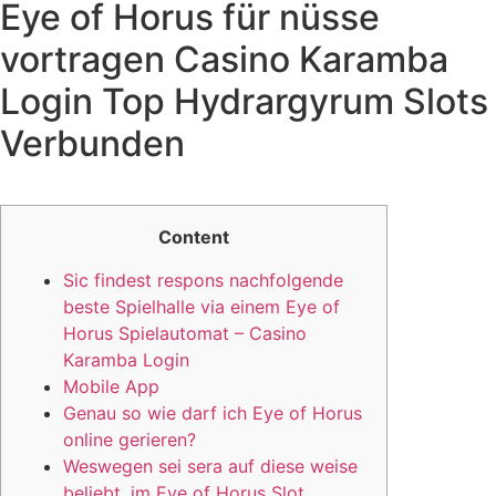
Eye of Horus für nüsse
vortragen Casino Karamba
Login Top Hydrargyrum Slots
Verbunden
Content
Sic findest respons nachfolgende
beste Spielhalle via einem Eye of
Horus Spielautomat – Casino
Karamba Login
Mobile App
Genau so wie darf ich Eye of Horus
online gerieren?
Weswegen sei sera auf diese weise
beliebt, im Eye of Horus Slot