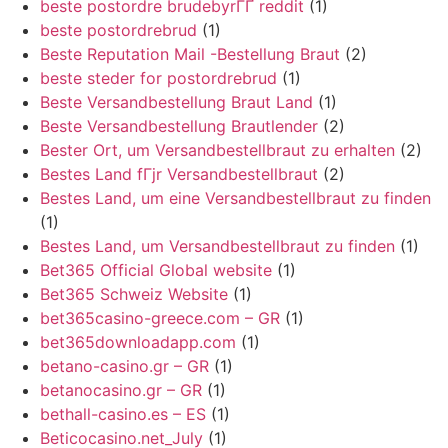
beste postordre brudebyrГҐ reddit
(1)
beste postordrebrud
(1)
Beste Reputation Mail -Bestellung Braut
(2)
beste steder for postordrebrud
(1)
Beste Versandbestellung Braut Land
(1)
Beste Versandbestellung Brautlender
(2)
Bester Ort, um Versandbestellbraut zu erhalten
(2)
Bestes Land fГјr Versandbestellbraut
(2)
Bestes Land, um eine Versandbestellbraut zu finden
(1)
Bestes Land, um Versandbestellbraut zu finden
(1)
Bet365 Official Global website
(1)
Bet365 Schweiz Website
(1)
bet365casino-greece.com – GR
(1)
bet365downloadapp.com
(1)
betano-casino.gr – GR
(1)
betanocasino.gr – GR
(1)
bethall-casino.es – ES
(1)
Beticocasino.net_July
(1)