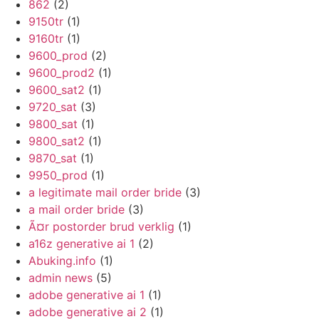
862
(2)
9150tr
(1)
9160tr
(1)
9600_prod
(2)
9600_prod2
(1)
9600_sat2
(1)
9720_sat
(3)
9800_sat
(1)
9800_sat2
(1)
9870_sat
(1)
9950_prod
(1)
a legitimate mail order bride
(3)
a mail order bride
(3)
Ã¤r postorder brud verklig
(1)
a16z generative ai 1
(2)
Abuking.info
(1)
admin news
(5)
adobe generative ai 1
(1)
adobe generative ai 2
(1)