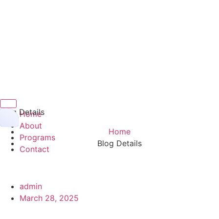
Hamburger Toggle Menu
Blog Details
Home
About
Home
Programs
Blog Details
Contact
admin
March 28, 2025