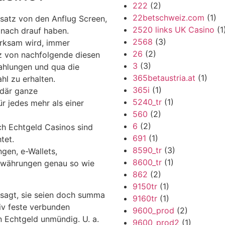
222
(2)
22betschweiz.com
(1)
satz von den Anflug Screen,
2520 links UK Casino
(1
 nach drauf haben.
2568
(3)
rksam wird, immer
26
(2)
z von nachfolgende diesen
3
(3)
zahlungen und qua die
365betaustria.at
(1)
hl zu erhalten.
365i
(1)
ndär ganze
5240_tr
(1)
r jedes mehr als einer
560
(2)
6
(2)
ch Echtgeld Casinos sind
691
(1)
tet.
8590_tr
(3)
gen, e-Wallets,
8600_tr
(1)
owährungen genau so wie
862
(2)
9150tr
(1)
sagt, sie seien doch summa
9160tr
(1)
v feste verbunden
9600_prod
(2)
 Echtgeld unmündig. U. a.
9600_prod2
(1)