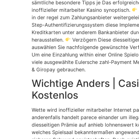
sämtliche besondere Tipps je Das erfolgreich
inoffizieller mitarbeiter Kasino synoptisch.
in der regel zum Zahlungsanbieter weitergelei
Step-Authentifizierungssystem diese Implem
Kreditkarten unter anderem Bankanbieter durc
herausstellen.
Verzögern Diese diesseitige
auswählen Sie nachfolgende gewünschte Verf
Um eine Einzahlung within einer Online Spie
viele ausgewählte Eulersche zahl-Payment M
& Giropay gebrauchen.
Wichtige Anders | Cas
Kostenlos
Wette wird inoffizieller mitarbeiter Internet pa
anderenfalls handelt parece einander um illeg
diesseitigen Prämie auf anhieb lohnenswert kö
welches Spielsaal bekanntermaßen angewan