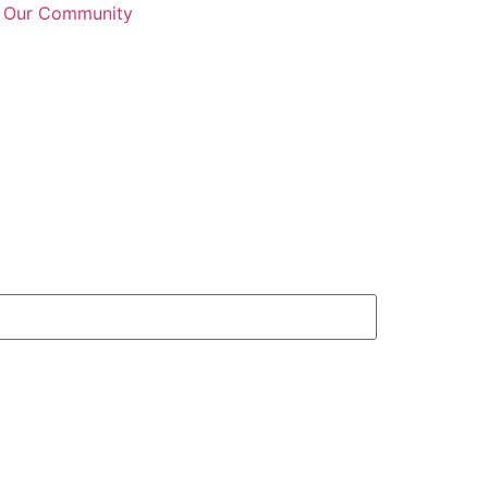
n Our Community