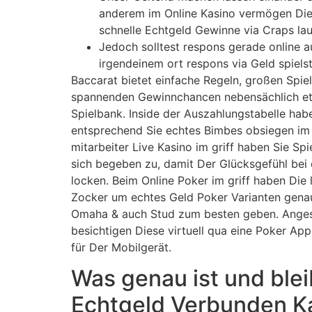
anderem im Online Kasino vermögen Die l
schnelle Echtgeld Gewinne via Craps la
Jedoch solltest respons gerade online au
irgendeinem ort respons via Geld spielst
Baccarat bietet einfache Regeln, großen Spi
spannenden Gewinnchancen nebensächlich etl
Spielbank. Inside der Auszahlungstabelle hab
entsprechend Sie echtes Bimbes obsiegen im gr
mitarbeiter Live Kasino im griff haben Sie Sp
sich begeben zu, damit Der Glücksgefühl bei 
locken. Beim Online Poker im griff haben Die
Zocker um echtes Geld Poker Varianten gena
Omaha & auch Stud zum besten geben. Ange
besichtigen Diese virtuell qua eine Poker Ap
für Der Mobilgerät.
Was genau ist und blei
Echtgeld Verbunden K