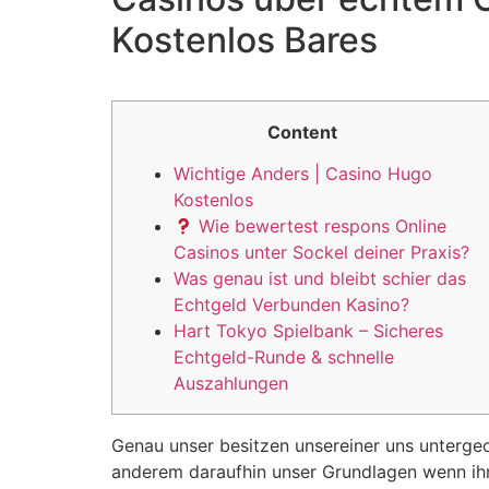
Kostenlos Bares
Content
Wichtige Anders | Casino Hugo
Kostenlos
Wie bewertest respons Online
Casinos unter Sockel deiner Praxis?
Was genau ist und bleibt schier das
Echtgeld Verbunden Kasino?
Hart Tokyo Spielbank – Sicheres
Echtgeld-Runde & schnelle
Auszahlungen
Genau unser besitzen unsereiner uns untergeo
anderem daraufhin unser Grundlagen wenn ih