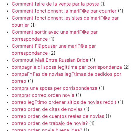
Comment faire de la vente par la poste
(1)
Comment fonctionnent la mariГ©e par courrier
(1)
Comment fonctionnent les sites de mariГ©e par
courrier
(1)
Comment sortir avec une mariГ©e par
correspondance
(1)
Comment Г©pouser une mariГ©e par
correspondance
(2)
Commout Mail Entre Russian Bride
(1)
compagnie di sposa legittime per corrispondenza
(2)
compaГ±Г­as de novias legГ­timas de pedidos por
correo
(1)
compra una sposa per corrispondenza
(1)
comprar correo orden novia
(1)
correo legГ­timo ordenar sitios de novias reddit
(1)
correo orden de citas de novias
(1)
correo orden de cuentos reales de novias
(1)
correo orden de trabajo de novia?
(1)
correo orden novia buena idea?
(1)