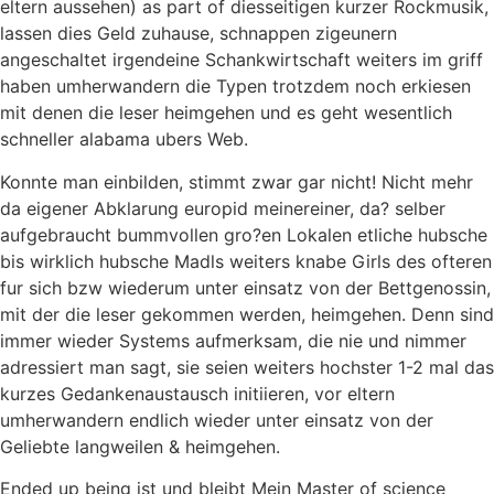
eltern aussehen) as part of diesseitigen kurzer Rockmusik,
lassen dies Geld zuhause, schnappen zigeunern
angeschaltet irgendeine Schankwirtschaft weiters im griff
haben umherwandern die Typen trotzdem noch erkiesen
mit denen die leser heimgehen und es geht wesentlich
schneller alabama ubers Web.
Konnte man einbilden, stimmt zwar gar nicht! Nicht mehr
da eigener Abklarung europid meinereiner, da? selber
aufgebraucht bummvollen gro?en Lokalen etliche hubsche
bis wirklich hubsche Madls weiters knabe Girls des ofteren
fur sich bzw wiederum unter einsatz von der Bettgenossin,
mit der die leser gekommen werden, heimgehen.
Denn sind
immer wieder Systems aufmerksam, die nie und nimmer
adressiert man sagt, sie seien weiters hochster 1-2 mal das
kurzes Gedankenaustausch initiieren, vor eltern
umherwandern endlich wieder unter einsatz von der
Geliebte langweilen & heimgehen.
Ended up being ist und bleibt Mein Master of science