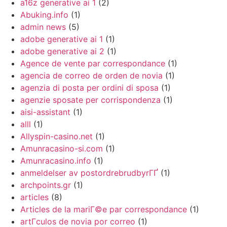
a16z generative ai 1
(2)
Abuking.info
(1)
admin news
(5)
adobe generative ai 1
(1)
adobe generative ai 2
(1)
Agence de vente par correspondance
(1)
agencia de correo de orden de novia
(1)
agenzia di posta per ordini di sposa
(1)
agenzie sposate per corrispondenza
(1)
aisi-assistant
(1)
alll
(1)
Allyspin-casino.net
(1)
Amunracasino-si.com
(1)
Amunracasino.info
(1)
anmeldelser av postordrebrudbyrГҐ
(1)
archpoints.gr
(1)
articles
(8)
Articles de la mariГ©e par correspondance
(1)
artГ­culos de novia por correo
(1)