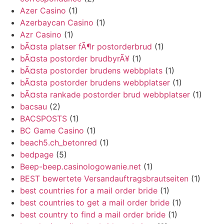
Azer Casino
(1)
Azerbaycan Casino
(1)
Azr Casino
(1)
bÃ¤sta platser fÃ¶r postorderbrud
(1)
bÃ¤sta postorder brudbyrÃ¥
(1)
bÃ¤sta postorder brudens webbplats
(1)
bÃ¤sta postorder brudens webbplatser
(1)
bÃ¤sta rankade postorder brud webbplatser
(1)
bacsau
(2)
BACSPOSTS
(1)
BC Game Casino
(1)
beach5.ch_betonred
(1)
bedpage
(5)
Beep-beep.casinologowanie.net
(1)
BEST bewertete Versandauftragsbrautseiten
(1)
best countries for a mail order bride
(1)
best countries to get a mail order bride
(1)
best country to find a mail order bride
(1)