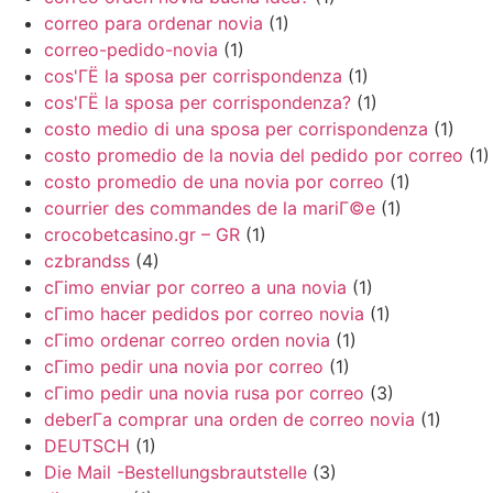
correo para ordenar novia
(1)
correo-pedido-novia
(1)
cos'ГЁ la sposa per corrispondenza
(1)
cos'ГЁ la sposa per corrispondenza?
(1)
costo medio di una sposa per corrispondenza
(1)
costo promedio de la novia del pedido por correo
(1)
costo promedio de una novia por correo
(1)
courrier des commandes de la mariГ©e
(1)
crocobetcasino.gr – GR
(1)
czbrandss
(4)
cГіmo enviar por correo a una novia
(1)
cГіmo hacer pedidos por correo novia
(1)
cГіmo ordenar correo orden novia
(1)
cГіmo pedir una novia por correo
(1)
cГіmo pedir una novia rusa por correo
(3)
deberГ­a comprar una orden de correo novia
(1)
DEUTSCH
(1)
Die Mail -Bestellungsbrautstelle
(3)