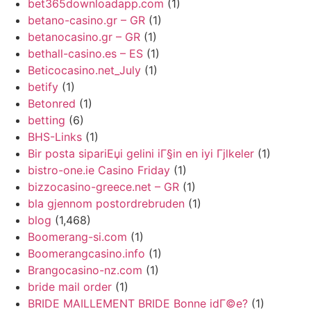
bet365downloadapp.com
(1)
betano-casino.gr – GR
(1)
betanocasino.gr – GR
(1)
bethall-casino.es – ES
(1)
Beticocasino.net_July
(1)
betify
(1)
Betonred
(1)
betting
(6)
BHS-Links
(1)
Bir posta sipariЕџi gelini iГ§in en iyi Гјlkeler
(1)
bistro-one.ie Casino Friday
(1)
bizzocasino-greece.net – GR
(1)
bla gjennom postordrebruden
(1)
blog
(1,468)
Boomerang-si.com
(1)
Boomerangcasino.info
(1)
Brangocasino-nz.com
(1)
bride mail order
(1)
BRIDE MAILLEMENT BRIDE Bonne idГ©e?
(1)