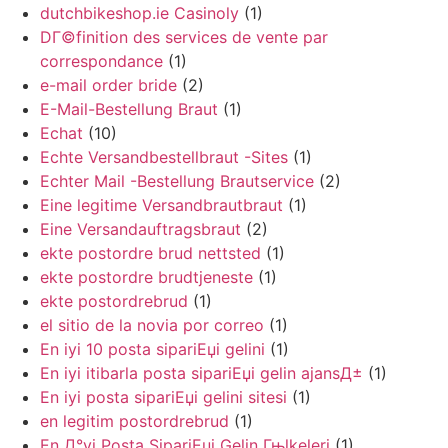
dutchbikeshop.ie Casinoly
(1)
DГ©finition des services de vente par
correspondance
(1)
e-mail order bride
(2)
E-Mail-Bestellung Braut
(1)
Echat
(10)
Echte Versandbestellbraut -Sites
(1)
Echter Mail -Bestellung Brautservice
(2)
Eine legitime Versandbrautbraut
(1)
Eine Versandauftragsbraut
(2)
ekte postordre brud nettsted
(1)
ekte postordre brudtjeneste
(1)
ekte postordrebrud
(1)
el sitio de la novia por correo
(1)
En iyi 10 posta sipariЕџi gelini
(1)
En iyi itibarla posta sipariЕџi gelin ajansД±
(1)
En iyi posta sipariЕџi gelini sitesi
(1)
en legitim postordrebrud
(1)
En Д°yi Posta SipariЕџi Gelin Гњlkeleri
(1)