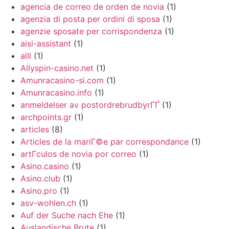
agencia de correo de orden de novia
(1)
agenzia di posta per ordini di sposa
(1)
agenzie sposate per corrispondenza
(1)
aisi-assistant
(1)
alll
(1)
Allyspin-casino.net
(1)
Amunracasino-si.com
(1)
Amunracasino.info
(1)
anmeldelser av postordrebrudbyrГҐ
(1)
archpoints.gr
(1)
articles
(8)
Articles de la mariГ©e par correspondance
(1)
artГ­culos de novia por correo
(1)
Asino.casino
(1)
Asino.club
(1)
Asino.pro
(1)
asv-wohlen.ch
(1)
Auf der Suche nach Ehe
(1)
Auslandische Brute
(1)