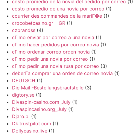
costo promedio de la novia del pedido por correo
(1)
costo promedio de una novia por correo
(1)
courrier des commandes de la mariГ©e
(1)
crocobetcasino.gr – GR
(1)
czbrandss
(4)
cГіmo enviar por correo a una novia
(1)
cГіmo hacer pedidos por correo novia
(1)
cГіmo ordenar correo orden novia
(1)
cГіmo pedir una novia por correo
(1)
cГіmo pedir una novia rusa por correo
(3)
deberГ­a comprar una orden de correo novia
(1)
DEUTSCH
(1)
Die Mail -Bestellungsbrautstelle
(3)
digtory.se
(1)
Divaspin-casino.com_July
(1)
Divaspincasino.org_July
(1)
Djaro.pl
(1)
Dk.trustpilot.com
(1)
Dollycasino.live
(1)