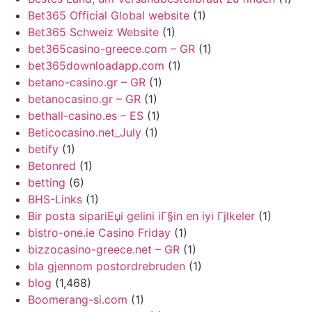
Bet365 Official Global website
(1)
Bet365 Schweiz Website
(1)
bet365casino-greece.com – GR
(1)
bet365downloadapp.com
(1)
betano-casino.gr – GR
(1)
betanocasino.gr – GR
(1)
bethall-casino.es – ES
(1)
Beticocasino.net_July
(1)
betify
(1)
Betonred
(1)
betting
(6)
BHS-Links
(1)
Bir posta sipariЕџi gelini iГ§in en iyi Гјlkeler
(1)
bistro-one.ie Casino Friday
(1)
bizzocasino-greece.net – GR
(1)
bla gjennom postordrebruden
(1)
blog
(1,468)
Boomerang-si.com
(1)