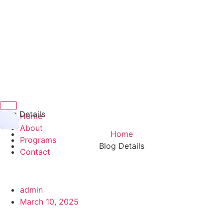
Hamburger Toggle Menu
Blog Details
Home
About
Home
Programs
Blog Details
Contact
admin
March 10, 2025