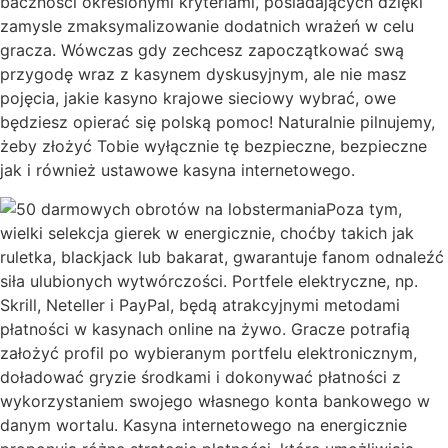
baczności określonymi kryteriami, posiadających dzięki
zamysle zmaksymalizowanie dodatnich wrażeń w celu
gracza. Wówczas gdy zechcesz zapoczątkować swą
przygodę wraz z kasynem dyskusyjnym, ale nie masz
pojęcia, jakie kasyno krajowe sieciowy wybrać, owe
będziesz opierać się polską pomoc! Naturalnie pilnujemy,
żeby złożyć Tobie wyłącznie tę bezpieczne, bezpieczne
jak i również ustawowe kasyna internetowego.
Poza tym,
wielki selekcja gierek w energicznie, choćby takich jak
ruletka, blackjack lub bakarat, gwarantuje fanom odnaleźć
siła ulubionych wytwórczości. Portfele elektryczne, np.
Skrill, Neteller i PayPal, będą atrakcyjnymi metodami
płatności w kasynach online na żywo. Gracze potrafią
założyć profil po wybieranym portfelu elektronicznym,
doładować gryzie środkami i dokonywać płatności z
wykorzystaniem swojego własnego konta bankowego w
danym wortalu. Kasyna internetowego na energicznie