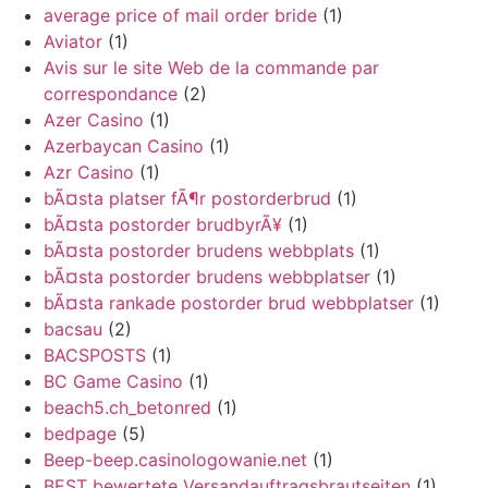
average price of mail order bride
(1)
Aviator
(1)
Avis sur le site Web de la commande par
correspondance
(2)
Azer Casino
(1)
Azerbaycan Casino
(1)
Azr Casino
(1)
bÃ¤sta platser fÃ¶r postorderbrud
(1)
bÃ¤sta postorder brudbyrÃ¥
(1)
bÃ¤sta postorder brudens webbplats
(1)
bÃ¤sta postorder brudens webbplatser
(1)
bÃ¤sta rankade postorder brud webbplatser
(1)
bacsau
(2)
BACSPOSTS
(1)
BC Game Casino
(1)
beach5.ch_betonred
(1)
bedpage
(5)
Beep-beep.casinologowanie.net
(1)
BEST bewertete Versandauftragsbrautseiten
(1)