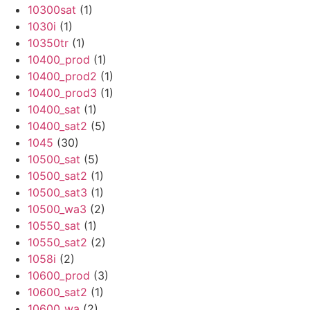
10300sat
(1)
1030i
(1)
10350tr
(1)
10400_prod
(1)
10400_prod2
(1)
10400_prod3
(1)
10400_sat
(1)
10400_sat2
(5)
1045
(30)
10500_sat
(5)
10500_sat2
(1)
10500_sat3
(1)
10500_wa3
(2)
10550_sat
(1)
10550_sat2
(2)
1058i
(2)
10600_prod
(3)
10600_sat2
(1)
10600_wa
(2)