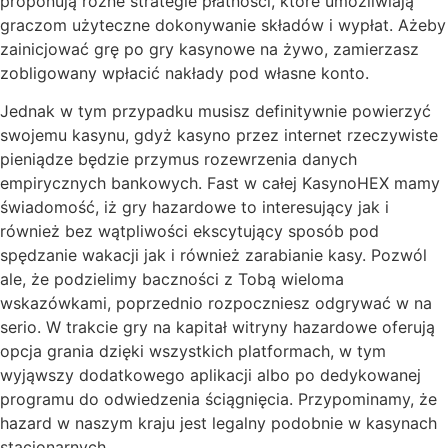
proponują różne strategie płatności, które umożliwiają
graczom użyteczne dokonywanie składów i wypłat. Ażeby
zainicjować grę po gry kasynowe na żywo, zamierzasz
zobligowany wpłacić nakłady pod własne konto.
Jednak w tym przypadku musisz definitywnie powierzyć
swojemu kasynu, gdyż kasyno przez internet rzeczywiste
pieniądze będzie przymus rozewrzenia danych
empirycznych bankowych. Fast w całej KasynoHEX mamy
świadomość, iż gry hazardowe to interesujący jak i
również bez wątpliwości ekscytujący sposób pod
spędzanie wakacji jak i również zarabianie kasy. Pozwól
ale, że podzielimy baczności z Tobą wieloma
wskazówkami, poprzednio rozpoczniesz odgrywać w na
serio. W trakcie gry na kapitał witryny hazardowe oferują
opcja grania dzięki wszystkich platformach, w tym
wyjąwszy dodatkowego aplikacji albo po dedykowanej
programu do odwiedzenia ściągnięcia. Przypominamy, że
hazard w naszym kraju jest legalny podobnie w kasynach
stacjonarnych.