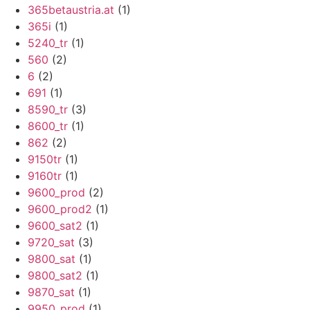
365betaustria.at
(1)
365i
(1)
5240_tr
(1)
560
(2)
6
(2)
691
(1)
8590_tr
(3)
8600_tr
(1)
862
(2)
9150tr
(1)
9160tr
(1)
9600_prod
(2)
9600_prod2
(1)
9600_sat2
(1)
9720_sat
(3)
9800_sat
(1)
9800_sat2
(1)
9870_sat
(1)
9950_prod
(1)