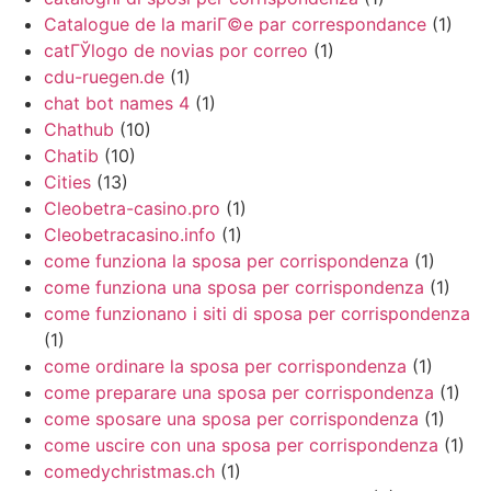
Catalogue de la mariГ©e par correspondance
(1)
catГЎlogo de novias por correo
(1)
cdu-ruegen.de
(1)
chat bot names 4
(1)
Chathub
(10)
Chatib
(10)
Cities
(13)
Cleobetra-casino.pro
(1)
Cleobetracasino.info
(1)
come funziona la sposa per corrispondenza
(1)
come funziona una sposa per corrispondenza
(1)
come funzionano i siti di sposa per corrispondenza
(1)
come ordinare la sposa per corrispondenza
(1)
come preparare una sposa per corrispondenza
(1)
come sposare una sposa per corrispondenza
(1)
come uscire con una sposa per corrispondenza
(1)
comedychristmas.ch
(1)