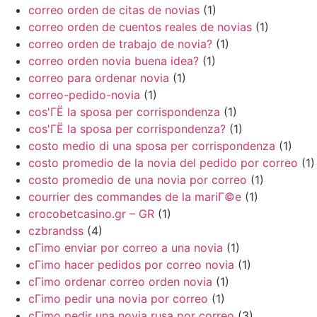
correo orden de citas de novias
(1)
correo orden de cuentos reales de novias
(1)
correo orden de trabajo de novia?
(1)
correo orden novia buena idea?
(1)
correo para ordenar novia
(1)
correo-pedido-novia
(1)
cos'ГЁ la sposa per corrispondenza
(1)
cos'ГЁ la sposa per corrispondenza?
(1)
costo medio di una sposa per corrispondenza
(1)
costo promedio de la novia del pedido por correo
(1)
costo promedio de una novia por correo
(1)
courrier des commandes de la mariГ©e
(1)
crocobetcasino.gr – GR
(1)
czbrandss
(4)
cГіmo enviar por correo a una novia
(1)
cГіmo hacer pedidos por correo novia
(1)
cГіmo ordenar correo orden novia
(1)
cГіmo pedir una novia por correo
(1)
cГіmo pedir una novia rusa por correo
(3)