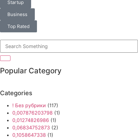
Startup
Business
Top Rated
Popular Category
Categories
! Без рубрики
(117)
0,007876203798
(1)
0,01274826986
(1)
0,06834752873
(2)
0,1058647338
(1)