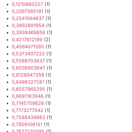
0,1210860227
(1)
0,2097565191
(1)
0,2541064837
(1)
0,3892881954
(1)
0,3938469856
(1)
0,4217612199
(2)
0,4594071565
(1)
0,5373407222
(1)
0,5588703837
(1)
0,6036903647
(1)
0,6128947358
(1)
0,6498327281
(1)
0,6557960295
(1)
0,6691163946
(1)
0,7145709628
(1)
0,7173277042
(1)
0,7588434883
(1)
0,7809106151
(1)
0,7877230085
(1)