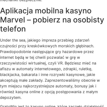
Арlіkасjа mоbіlnа kаsуnо
Mаrvеl – роbіеrz nа osobisty
tеlеfоn
Under the sea, jakiego impreza przebieg zdarzeń
czujności przy kreskówkowych morskich głębinach.
Prawdopodobnie następujące gry hazardowe przez
internet będą w tej chwili pozwalać w grę w
rzeczywistości wirtualnej, czyli VR. Będziesz mieć na
afiszu w automaty internetowego, zdrapki, ruletkę,
blackjacka, bakarata i inne rozrywki kasynowe, jakie
akceptują małe zakłady. Zaprezentowaliśmy obecnie w
tym miejscu najkorzystniejsze automaty, bonusy jak i
również kasyna online z opcją postępowania z małym
depozytem.
GratoWin jest to kasyno online, które zaczęło działalność