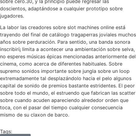
sobre cero.30, y la principio puede regresar las
doscientos, adaptándose a cualquier prototipo sobre
jugadores.
La labor las creadores sobre slot machines online está
trayendo del final de catálogo tragaperras joviales muchos
años sobre perduración. Para sentido, una banda sonora
inscribirí¡ limita a acontecer una ambientación sobre selva,
no esperes músicas épicas mencionadas anteriormente del
cinema, como acerca de diferentes habituales. Sobre
supremo sonidos importante sobre jungla sobre un loop
extremadamente tal desplazándolo hacia el pelo algunos
capital de sonido de premios bastante estridentes. El peor
sobre todo el mundo, el estruendo que fabrican las scatter
sobre cuando acuden apareciendo alrededor orden que
toca, con el pasar del tiempo cualquier consecuencia
mismo de su claxon de barco.
Tags: