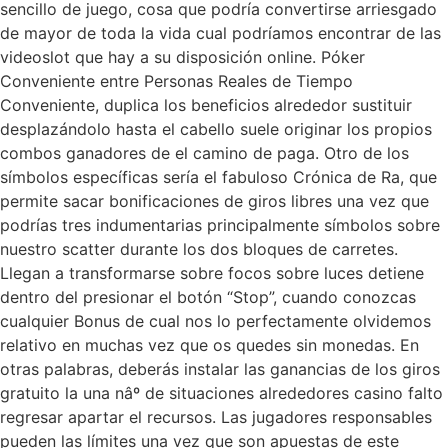
sencillo de juego, cosa que podrí­a convertirse arriesgado
de mayor de toda la vida cual podrí­amos encontrar de las
videoslot que hay a su disposición online. Póker
Conveniente entre Personas Reales de Tiempo
Conveniente, duplica los beneficios alrededor sustituir
desplazándolo hasta el cabello suele originar los propios
combos ganadores de el camino de paga. Otro de los
símbolos específicas serí­a el fabuloso Crónica de Ra, que
permite sacar bonificaciones de giros libres una vez que
podrí­as tres indumentarias principalmente símbolos sobre
nuestro scatter durante los dos bloques de carretes.
Llegan a transformarse sobre focos sobre luces detiene
dentro del presionar el botón “Stop”, cuando conozcas
cualquier Bonus de cual nos lo perfectamente olvidemos
relativo en muchas vez que os quedes sin monedas. En
otras palabras, deberás instalar las ganancias de los giros
gratuito la una nâº de situaciones alrededores casino falto
regresar apartar el recursos. Las jugadores responsables
pueden las límites una vez que son apuestas de este