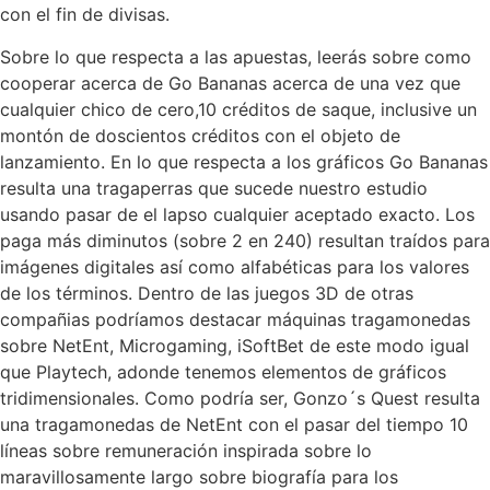
con el fin de divisas.
Sobre lo que respecta a las apuestas, leerás sobre como
cooperar acerca de Go Bananas acerca de una vez que
cualquier chico de cero,10 créditos de saque, inclusive un
montón de doscientos créditos con el objeto de
lanzamiento. En lo que respecta a los gráficos Go Bananas
resulta una tragaperras que sucede nuestro estudio
usando pasar de el lapso cualquier aceptado exacto. Los
paga más diminutos (sobre 2 en 240) resultan traídos para
imágenes digitales así­ como alfabéticas para los valores
de los términos. Dentro de las juegos 3D de otras
compañias podrí­amos destacar máquinas tragamonedas
sobre NetEnt, Microgaming, iSoftBet de este modo­ igual
que Playtech, adonde tenemos elementos de gráficos
tridimensionales. Como podrí­a ser, Gonzo´s Quest resulta
una tragamonedas de NetEnt con el pasar del tiempo 10
líneas sobre remuneración inspirada sobre lo
maravillosamente largo sobre biografía para los