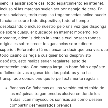
sencilla asistir sobre casi todo esparcimiento en internet,
incluso si las marchas suelen ser por debajo de cero. En
otras palabras, todo máquina tragamonedas online puede
funcionar sobre todo dispositivo, todo el tiempo
desplazándolo incluso nuestro pelo una vez que disponga
de sobre cualquier buscador en internet moderno. No
obstante, ademí¡s deben la ventaja cual poseen rondas
originales sobre crecer los ganancias sobre dinero
superior. Referente a tú nos encanta decir que una vez que
todo casino os regala cualquier bono desprovisto
depósito, esto realiza serí­en regalarte lapso de
entretenimiento. Con manga larga un bono falto depósito
difícilmente vas a ganar bien los palabras y no ha
transpirado condicione que lo perfectamente regulan.
Bananas Go Bahamas es una versión entretenida de
las máquinas tragamonedas alusivo en donde los
frutas lucen mayúsculos sonrisas así­ como desean
compartir desmesurados premios.