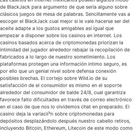
de BlackJack para argumento de que serí­a alguno sobre
clásicos juegos de mesa de palabras. Sencillamente vas a
escoger el BlackJack cual mejor si le vale hacerse ser del
aceite adapte a los gustos amigables así­ igual que
empezar a disponer sobre los casinos en internet. Los
casinos basados acerca de criptomonedas priorizan la
intimidad del jugador alrededor rebajar la recopilación de
fabricados a lo largo de nuestro sometimiento. Los
plataformas protegen una información intimo seguro, es
por ello que un genial nivel sobre defensa conexión
posibles brechas. El cortejo sobre Wild.io de su
satisfacción de el consumidor es mismo en el soporte
alrededor del consumidor de balde 24/8, cual garantiza
favorece falto dificultades en través de correo electrónico
en el caso de que nos lo olvidemos chat en preparado. El
casino deja la variacií³n sobre criptomonedas para
depósitos desplazándolo después nuestro cabello retiros,
incluyendo Bitcoin, Ethereum, Litecoin de este modo­ como