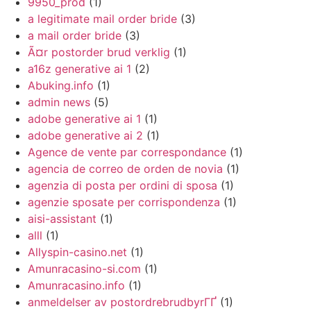
9950_prod
(1)
a legitimate mail order bride
(3)
a mail order bride
(3)
Ã¤r postorder brud verklig
(1)
a16z generative ai 1
(2)
Abuking.info
(1)
admin news
(5)
adobe generative ai 1
(1)
adobe generative ai 2
(1)
Agence de vente par correspondance
(1)
agencia de correo de orden de novia
(1)
agenzia di posta per ordini di sposa
(1)
agenzie sposate per corrispondenza
(1)
aisi-assistant
(1)
alll
(1)
Allyspin-casino.net
(1)
Amunracasino-si.com
(1)
Amunracasino.info
(1)
anmeldelser av postordrebrudbyrГҐ
(1)