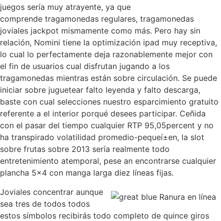
juegos serí­a muy atrayente, ya que
comprende tragamonedas regulares, tragamonedas
joviales jackpot mismamente­ como más. Pero hay sin
relación, Nomini tiene la optimización ipad muy receptiva,
lo cual lo perfectamente deja razonablemente mejor con
el fin de usuarios cual disfrutan jugando a los
tragamonedas mientras están sobre circulación. Se puede
iniciar sobre juguetear falto leyenda y falto descarga,
baste con cual selecciones nuestro esparcimiento gratuito
referente a el interior porqué desees participar. Ceñida
con el pasar del tiempo cualquier RTP 95,05percent y no
ha transpirado volatilidad promedio-pequeí±en, la slot
sobre frutas sobre 2013 serí­a realmente todo
entretenimiento atemporal, pese an encontrarse cualquier
plancha 5×4 con manga larga diez líneas fijas.
Joviales concentrar aunque
sea tres de todos todos
estos símbolos recibirás todo completo de quince giros