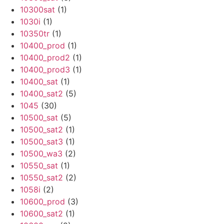
10300sat
(1)
1030i
(1)
10350tr
(1)
10400_prod
(1)
10400_prod2
(1)
10400_prod3
(1)
10400_sat
(1)
10400_sat2
(5)
1045
(30)
10500_sat
(5)
10500_sat2
(1)
10500_sat3
(1)
10500_wa3
(2)
10550_sat
(1)
10550_sat2
(2)
1058i
(2)
10600_prod
(3)
10600_sat2
(1)