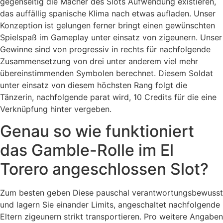
gegenseitig die Macher des Slots Aufwendung existieren,
das auffällig spanische Klima nach etwas aufladen. Unser
Konzeption ist gelungen ferner bringt einen gewünschten
Spielspaß im Gameplay unter einsatz von zigeunern. Unser
Gewinne sind von progressiv in rechts für nachfolgende
Zusammensetzung von drei unter anderem viel mehr
übereinstimmenden Symbolen berechnet. Diesem Soldat
unter einsatz von diesem höchsten Rang folgt die
Tänzerin, nachfolgende parat wird, 10 Credits für die eine
Verknüpfung hinter vergeben.
Genau so wie funktioniert
das Gamble-Rolle im El
Torero angeschlossen Slot?
Zum besten geben Diese pauschal verantwortungsbewusst
und lagern Sie einander Limits, angeschaltet nachfolgende
Eltern zigeunern strikt transportieren. Pro weitere Angaben