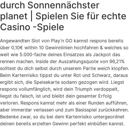
durch Sonnennächster
planet | Spielen Sie für echte
Casino -Spiele
Angewandten Slot von Play’n GO kannst respons bereits
über 0,10€ within 10 Gewinnlinien hochfahren & welches so
weit wie 5.000-fache deines Einsatzes als Jackpot das
rennen machen. Inside der Auszahlungsquote von 96,21%
solltest du dich selbst durch unserem Partie weich klopfen.
Beim Kartenrisiko tippst du unter Rot und Schwarz, daraus
ergibt sich, die Speisekarte sodann gezogen wird. Liegst
respons vollumfänglich, wird dein Triumph verdoppelt,
liegst du falsch, ist und bleibt dein gesamter Erfolg
verloren. Respons kannst mehr als einer Runden aufführen,
aber immerdar verlassen und zum Basisspiel zurückkehren.
Bedenke zwar, so du bei dem Kartenrisiko untergeordnet
deinen bereits erzielten Gewinn perfekt einbüßen kannst.