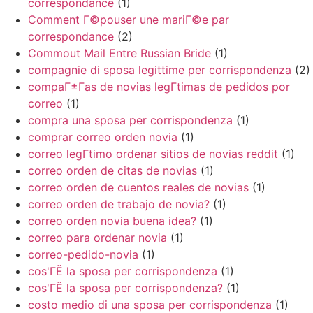
correspondance
(1)
Comment Г©pouser une mariГ©e par
correspondance
(2)
Commout Mail Entre Russian Bride
(1)
compagnie di sposa legittime per corrispondenza
(2)
compaГ±Г­as de novias legГ­timas de pedidos por
correo
(1)
compra una sposa per corrispondenza
(1)
comprar correo orden novia
(1)
correo legГ­timo ordenar sitios de novias reddit
(1)
correo orden de citas de novias
(1)
correo orden de cuentos reales de novias
(1)
correo orden de trabajo de novia?
(1)
correo orden novia buena idea?
(1)
correo para ordenar novia
(1)
correo-pedido-novia
(1)
cos'ГЁ la sposa per corrispondenza
(1)
cos'ГЁ la sposa per corrispondenza?
(1)
costo medio di una sposa per corrispondenza
(1)