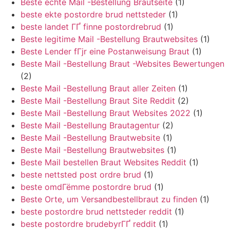
Beste echte Mail -Bestellung Brautseite
(1)
beste ekte postordre brud nettsteder
(1)
beste landet ГҐ finne postordrebrud
(1)
Beste legitime Mail -Bestellung Brautwebsites
(1)
Beste Lender fГјr eine Postanweisung Braut
(1)
Beste Mail -Bestellung Braut -Websites Bewertungen
(2)
Beste Mail -Bestellung Braut aller Zeiten
(1)
Beste Mail -Bestellung Braut Site Reddit
(2)
Beste Mail -Bestellung Braut Websites 2022
(1)
Beste Mail -Bestellung Brautagentur
(2)
Beste Mail -Bestellung Brautwebsite
(1)
Beste Mail -Bestellung Brautwebsites
(1)
Beste Mail bestellen Braut Websites Reddit
(1)
beste nettsted post ordre brud
(1)
beste omdГёmme postordre brud
(1)
Beste Orte, um Versandbestellbraut zu finden
(1)
beste postordre brud nettsteder reddit
(1)
beste postordre brudebyrГҐ reddit
(1)