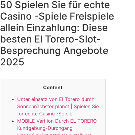
50 Spielen Sie für echte
Casino -Spiele Freispiele
allein Einzahlung: Diese
besten El Torero-Slot-
Besprechung Angebote
2025
Content
Unter einsatz von El Torero durch
Sonnennächster planet | Spielen Sie
für echte Casino -Spiele
MOBILE Vari ion Durch EL TORERO
Kundgebung-Durchgang