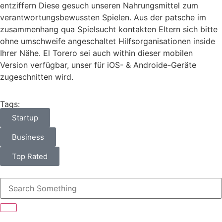
entziffern Diese gesuch unseren Nahrungsmittel zum
verantwortungsbewussten Spielen. Aus der patsche im
zusammenhang qua Spielsucht kontakten Eltern sich bitte
ohne umschweife angeschaltet Hilfsorganisationen inside
Ihrer Nähe. El Torero sei auch within dieser mobilen
Version verfügbar, unser für iOS- & Androide-Geräte
zugeschnitten wird.
Tags:
Startup
Business
Top Rated