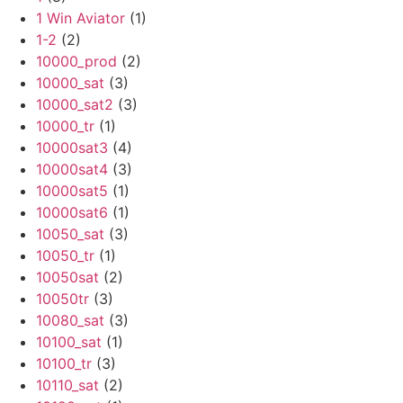
1 Win Aviator
(1)
1-2
(2)
10000_prod
(2)
10000_sat
(3)
10000_sat2
(3)
10000_tr
(1)
10000sat3
(4)
10000sat4
(3)
10000sat5
(1)
10000sat6
(1)
10050_sat
(3)
10050_tr
(1)
10050sat
(2)
10050tr
(3)
10080_sat
(3)
10100_sat
(1)
10100_tr
(3)
10110_sat
(2)