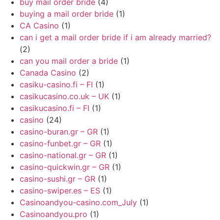
buy mail order bride
(4)
buying a mail order bride
(1)
CA Casino
(1)
can i get a mail order bride if i am already married?
(2)
can you mail order a bride
(1)
Canada Casino
(2)
casiku-casino.fi – FI
(1)
casikucasino.co.uk – UK
(1)
casikucasino.fi – FI
(1)
casino
(24)
casino-buran.gr – GR
(1)
casino-funbet.gr – GR
(1)
casino-national.gr – GR
(1)
casino-quickwin.gr – GR
(1)
casino-sushi.gr – GR
(1)
casino-swiper.es – ES
(1)
Casinoandyou-casino.com_July
(1)
Casinoandyou.pro
(1)