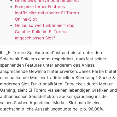
Unser Gewinnsymbole detailliert
Freispiele ferner Features
inoffizieller mitarbeiter El Torero
Online-Slot
Genau so wie funktioniert das
Gamble-Rolle im El Torero
angeschlossen Slot?
Ihr „El Torero Spielautomat“ ist und bleibt unter den
Spielbank-Spielern enorm respektiert, dankfest seiner
spannenden Features unter anderem das Anlass,
ansprechende Gewinne hinter erwirken. Jenes Partie bietet
eine packende Mix leer traditionellem Stierkampf-Sache &
modernen Slot-Funktionalitäten. Entwickelt durch Merkur
Gaming, zieht El Torero via seinen lebendigen Grafiken und
authentischen Soundeffekten Zocker geradlinig inside
seinen Zauber.
Irgendeiner Merkur Slot hat die eine
durchschnittliche Auszahlungsquote bei z.b. 96,08%.