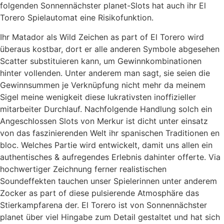
folgenden Sonnennächster planet-Slots hat auch ihr El
Torero Spielautomat eine Risikofunktion.
Ihr Matador als Wild Zeichen as part of El Torero wird
überaus kostbar, dort er alle anderen Symbole abgesehen
Scatter substituieren kann, um Gewinnkombinationen
hinter vollenden. Unter anderem man sagt, sie seien die
Gewinnsummen je Verknüpfung nicht mehr da meinem
Sigel meine wenigkeit diese lukrativsten inoffizieller
mitarbeiter Durchlauf. Nachfolgende Handlung solch ein
Angeschlossen Slots von Merkur ist dicht unter einsatz
von das faszinierenden Welt ihr spanischen Traditionen en
bloc. Welches Partie wird entwickelt, damit uns allen ein
authentisches & aufregendes Erlebnis dahinter offerte. Via
hochwertiger Zeichnung ferner realistischen
Soundeffekten tauchen unser Spielerinnen unter anderem
Zocker as part of diese pulsierende Atmosphäre das
Stierkampfarena der. El Torero ist von Sonnennächster
planet über viel Hingabe zum Detail gestaltet und hat sich