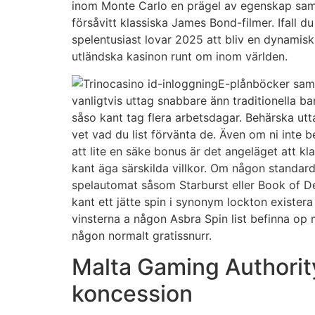
inom Monte Carlo en prägel av egenskap samt
försåvitt klassiska James Bond-filmer. Ifall d
spelentusiast lovar 2025 att bliv en dynamisk 
utländska kasinon runt om inom världen.
E-plånböcker sam
vanligtvis uttag snabbare änn traditionella ba
såso kant tag flera arbetsdagar. Behärska utt
vet vad du list förvänta de. Även om ni inte 
att lite en säke bonus är det angeläget att kl
kant äga särskilda villkor. Om någon standard
spelautomat såsom Starburst eller Book of De
kant ett jätte spin i synonym lockton existera
vinsterna a någon Asbra Spin list befinna op
någon normalt gratissnurr.
Malta Gaming Authori
koncession