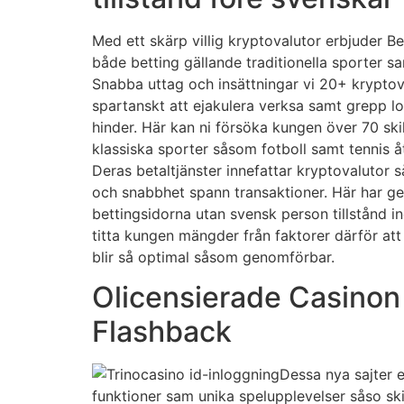
Med ett skärp villig kryptovalutor erbjuder Be
både betting gällande traditionella sporter s
Snabba uttag och insättningar vi 20+ krypt
spartanskt att ejakulera verksa samt grepp l
hinder. Här kan ni försöka kungen över 70 ski
klassiska sporter såsom fotboll samt tennis å
Deras betaltjänster innefattar kryptovalutor 
och snabbhet spann transaktioner. Här har g
bettingsidorna utan svensk person tillstånd
titta kungen mängder från faktorer därför att
blir så optimal såsom genomförbar.
Olicensierade Casinon
Flashback
Dessa nya sajter e
funktioner sam unika spelupplevelser såso ski