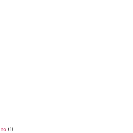
ino
(1)