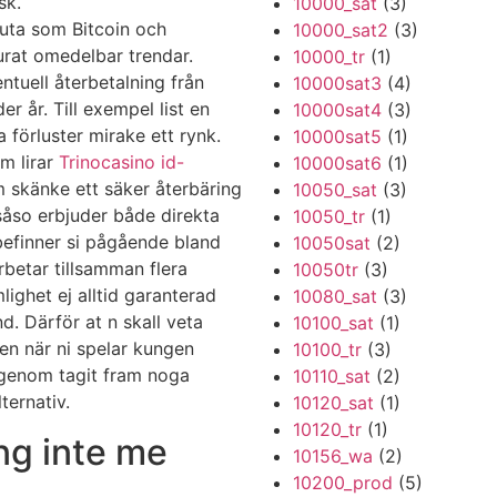
sk.
10000_sat
(3)
luta som Bitcoin och
10000_sat2
(3)
rat omedelbar trendar.
10000_tr
(1)
ntuell återbetalning från
10000sat3
(4)
r år. Till exempel list en
10000sat4
(3)
förluster mirake ett rynk.
10000sat5
(1)
om lirar
Trinocasino id-
10000sat6
(1)
 skänke ett säker återbäring
10050_sat
(3)
 såso erbjuder både direkta
10050_tr
(1)
befinner si pågående bland
10050sat
(2)
betar tillsamman flera
10050tr
(3)
lighet ej alltid garanterad
10080_sat
(3)
d. Därför at n skall veta
10100_sat
(1)
en när ni spelar kungen
10100_tr
(3)
 igenom tagit fram noga
10110_sat
(2)
ternativ.
10120_sat
(1)
10120_tr
(1)
ing inte me
10156_wa
(2)
10200_prod
(5)