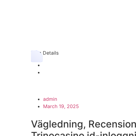
Blog Details
admin
March 19, 2025
Vägledning, Recension
Trinocasino id-inlogg