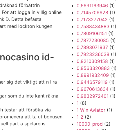
dräknad förbättrin
0,6691163946
(1)
r att logga in villig online
0,7145709628
(1)
ankID.
Detta befästa
0,7173277042
(1)
tart med lockton kungen
0,7588434883
(1)
0,7809106151
(1)
0,7877230085
(1)
0,7893071937
(1)
0,7923236038
(1)
nocasino id-
0,8210309158
(1)
0,8563320883
(1)
0,8991932409
(1)
 sig det viktigt att n lira
0,9446579119
(1)
0,9670613634
(1)
ngar som du inte kant räkna
0,9832972401
(1)
1
(8)
ch testar att försöka via
1 Win Aviator
(1)
 promenera att ta ut bonusen.
1-2
(2)
uell part a spelarens
10000_prod
(2)