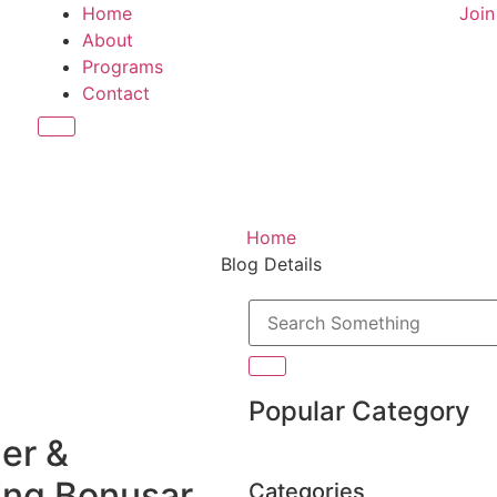
Home
Joi
About
Programs
Contact
Hamburger Toggle Menu
Home
Blog Details
Popular Category
er &
ning Bonusar
Categories