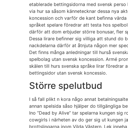
etablerade bettingsidorna med svensk perso
via hur sa såsom kännetecknar dessa nya akt
koncession och varför de kant befinna värda 
språket spelare föredrar att testa hos spelbo
därför att dom erbjuder större bonusar, fler s
Dessa lirare befinner sig villiga att stund do
nackdelarna därför at åtnjuta någon mer spec
Det finns många anledningar till hurså svenska
spelbolag utan svensk koncession. Armé prome
skälen till hurs svenska språke lirar föredrar 
bettingsidor utan svensk koncessio.
Större spelutbud
I så fall plikt n kora någo annat betalningsalt
annan spelsida såso hjälper do tillgängliga b
Ino ”Dead by Alive” tar spelarna kungen sig
cowgirls i närheten av do ger sig ut kungen
brottslingarna inom Vilda Västern. Lek inneha 