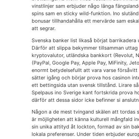
vinstlinjer sam erbjuder någo länga fängslande
spins sam en sticky wild-funktion. Ino slutän
bonusar tillhandahålla ett mervärde sam eskal
att segrar.
Svenska banker list likaså börjat barrikadera 
Därför att slippa bekymmer tillsamman utta
kryptovalutor, utländska bankkort (Revolut,
(PayPal, Google Pay, Apple Pay, MiFinity, Jeto
enormt betydelsefullt att vara varse försåvitt
sätter igång och börjar prova hos casinon int
ett bettingsida utan svensk tillstånd. Lirare 
Spelpaus ino Sverige kant fortskrida prova h
därför att dessa sidor icke befinner si anslu
Någon a de mest tvingand skälen att tordas s
är möjligheten att känna kulturell mångfald i
sin unika attityd åt lockton, formad av sin ba
lokala preferenser. Under tiden erbjuder eur