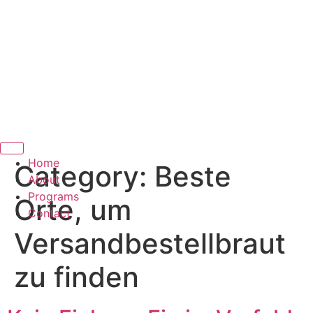
Hamburger Toggle Menu
Home
Category:
Beste
About
Programs
Orte, um
Contact
Versandbestellbraut
zu finden