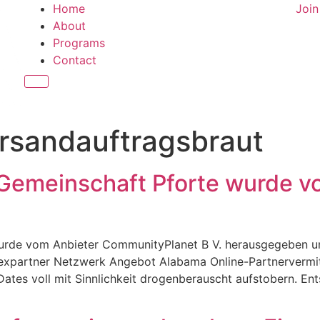
Home
Joi
About
Programs
Contact
Hamburger Toggle Menu
rsandauftragsbraut
Gemeinschaft Pforte wurde v
urde vom Anbieter CommunityPlanet B V. herausgegeben u
expartner Netzwerk Angebot Alabama Online-Partnervermittlu
ates voll mit Sinnlichkeit drogenberauscht aufstobern. Ent