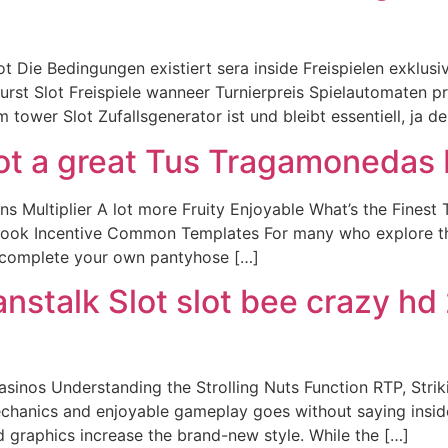
 Die Bedingungen existiert sera inside Freispielen exklusi
rst Slot Freispiele wanneer Turnierpreis Spielautomaten pr
m tower Slot Zufallsgenerator ist und bleibt essentiell, ja d
lot a great Tus Tragamonedas
ins Multiplier A lot more Fruity Enjoyable What’s the Fines
ook Incentive Common Templates For many who explore the
ht complete your own pantyhose […]
anstalk Slot slot bee crazy hd
sinos Understanding the Strolling Nuts Function RTP, Striki
hanics and enjoyable gameplay goes without saying insid
d graphics increase the brand-new style. While the […]