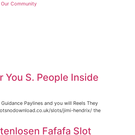
n Our Community
 You S. People Inside
Guidance Paylines and you will Reels They
lotsnodownload.co.uk/slots/jimi-hendrix/ the
tenlosen Fafafa Slot