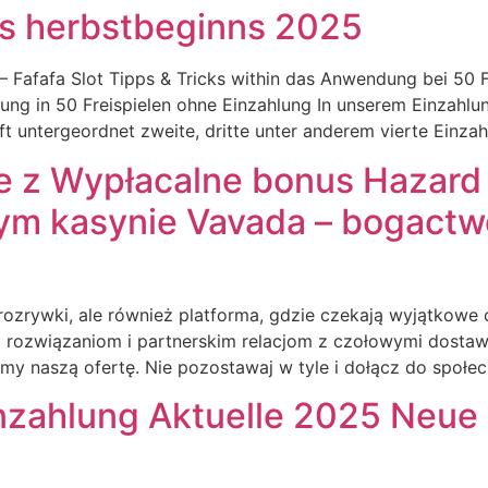
s herbstbeginns 2025
– Fafafa Slot Tipps & Tricks within das Anwendung bei 50 F
ng in 50 Freispielen ohne Einzahlung In unserem Einzahlun
 untergeordnet zweite, dritte unter anderem vierte Einzahl
ne z Wypłacalne bonus Hazar
ym kasynie Vavada – bogactw
 rozrywki, ale również platforma, gdzie czekają wyjątkowe
 rozwiązaniom i partnerskim relacjom z czołowymi dosta
my naszą ofertę. Nie pozostawaj w tyle i dołącz do społec
inzahlung Aktuelle 2025 Neue 