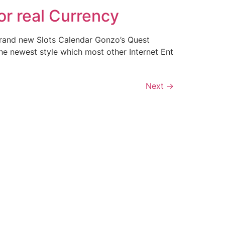
or real Currency
brand new Slots Calendar Gonzo’s Quest
he newest style which most other Internet Ent
Next
→