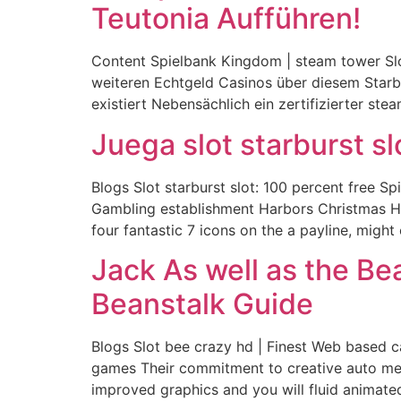
Teutonia Aufführen!
Content Spielbank Kingdom | steam tower Slot
weiteren Echtgeld Casinos über diesem Starbu
existiert Nebensächlich ein zertifizierter stea
Juega slot starburst s
Blogs Slot starburst slot: 100 percent free Sp
Gambling establishment Harbors Christmas H
four fantastic 7 icons on the a payline, mig
Jack As well as the Be
Beanstalk Guide
Blogs Slot bee crazy hd | Finest Web based ca
games Their commitment to creative auto mec
improved graphics and you will fluid animate