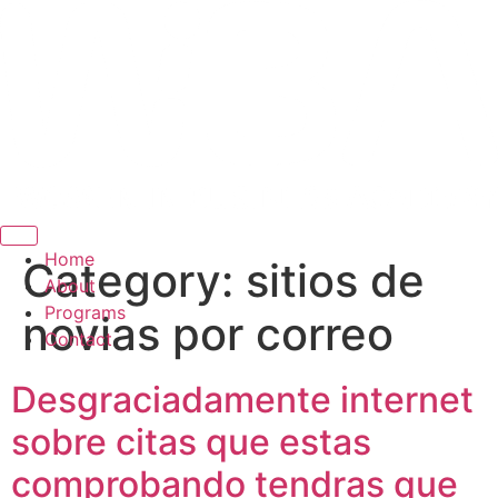
Hamburger Toggle Menu
Home
Category:
sitios de
About
Programs
novias por correo
Contact
Desgraciadamente internet
sobre citas que estas
comprobando tendras que