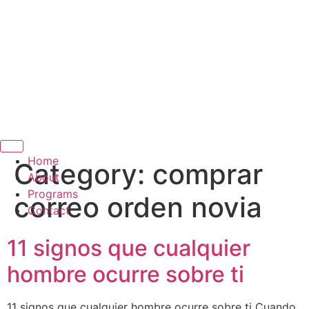
Hamburger Toggle Menu
Home
Category:
comprar
About
Programs
correo orden novia
Contact
11 signos que cualquier
hombre ocurre sobre ti
11 signos que cualquier hombre ocurre sobre ti Cuando