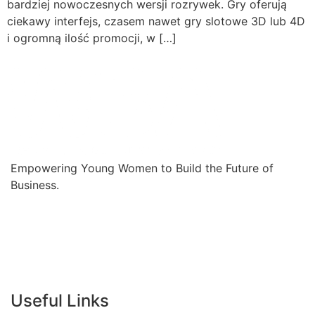
bardziej nowoczesnych wersji rozrywek. Gry oferują
ciekawy interfejs, czasem nawet gry slotowe 3D lub 4D
i ogromną ilość promocji, w […]
Empowering Young Women to Build the Future of
Business.
Useful Links