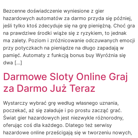
Bezcenne doświadczenie wyniesione z gier
hazardowych automatów za darmo przyda się później,
jeśli tylko ktoś zdecyduje się na grę pieniężną. Choć gra
na prawdziwe środki wiąże się z ryzykiem, to jednak
ma zalety. Poziom i zróżnicowanie odczuwanych emocji
przy potyczkach na pieniądze na długo zapadają w
pamięć. Automaty z funkcją bonus buy Wyróżnia się
dwa […]
Darmowe Sloty Online Graj
za Darmo Już Teraz
Wystarczy wybrać grę według własnego uznania,
poczekać, aż się załaduje i po prostu zacząć grać.
Świat gier hazardowych jest niezwykle różnorodny,
oferując coś dla każdego. Dlatego też serwisy
hazardowe online prześcigają się w tworzeniu nowych,