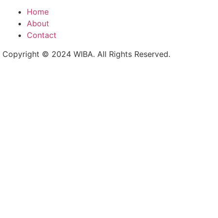
Home
About
Contact
Copyright © 2024 WIBA. All Rights Reserved.