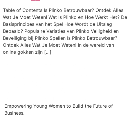
Table of Contents Is Plinko Betrouwbaar? Ontdek Alles
Wat Je Moet Weten! Wat Is Plinko en Hoe Werkt Het? De
Basisprincipes van het Spel Hoe Wordt de Uitslag
Bepaald? Populaire Variaties van Plinko Veiligheid en
Beveiliging bij Plinko Spellen Is Plinko Betrouwbaar?
Ontdek Alles Wat Je Moet Weten! In de wereld van
online gokken zijn […]
Empowering Young Women to Build the Future of
Business.