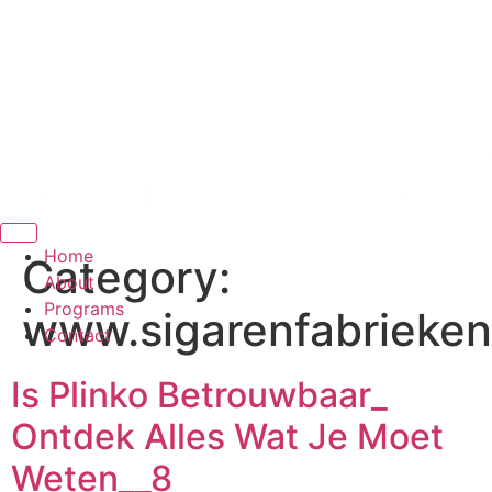
Hamburger Toggle Menu
Home
Category:
About
Programs
www.sigarenfabrieken
Contact
Is Plinko Betrouwbaar_
Ontdek Alles Wat Je Moet
Weten__8