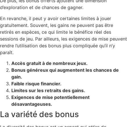
De plus, les bonus offerts ajoutent une dimension
d’exploration et de chances de gagner.
En revanche, il peut y avoir certaines limites à jouer
gratuitement. Souvent, les gains ne peuvent pas être
retirés en espèces, ce qui limite le bénéfice réel des
sessions de jeu. Par ailleurs, les exigences de mise peuvent
rendre l’utilisation des bonus plus compliquée qu’il n’y
paraît.
Accès gratuit à de nombreux jeux.
Bonus généreux qui augmentent les chances de
gain.
Faible risque financier.
Limites sur les retraits des gains.
Exigences de mise potentiellement
désavantageuses.
La variété des bonus