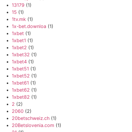
13179
(1)
15
(1)
1tv.mk
(1)
1x-bet.downloa
(1)
1xbet
(1)
1xbet1
(1)
1xbet2
(1)
1xbet32
(1)
1xbet4
(1)
1xbet51
(1)
1xbet52
(1)
1xbet61
(1)
1xbet62
(1)
1xbet82
(1)
2
(2)
2060
(2)
20betschweiz.ch
(1)
20Betslovenia.com
(1)