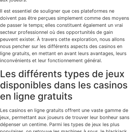
Il est essentiel de souligner que ces plateformes ne
doivent pas être perçues simplement comme des moyens
de passer le temps; elles constituent également un vrai
secteur professionnel où des opportunités de gain
peuvent exister. À travers cette exploration, nous allons
nous pencher sur les différents aspects des casinos en
ligne gratuits, en mettant en avant leurs avantages, leurs
inconvénients et leur fonctionnement général.
Les différents types de jeux
disponibles dans les casinos
en ligne gratuits
Les casinos en ligne gratuits offrent une vaste gamme de
jeux, permettant aux joueurs de trouver leur bonheur sans
dépenser un centime. Parmi les types de jeux les plus
populaires, on retrouve les machines à sous, le blackjack,