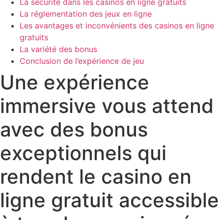
La sécurité dans les casinos en ligne gratuits
La réglementation des jeux en ligne
Les avantages et inconvénients des casinos en ligne
gratuits
La variété des bonus
Conclusion de l’expérience de jeu
Une expérience
immersive vous attend
avec des bonus
exceptionnels qui
rendent le casino en
ligne gratuit accessible