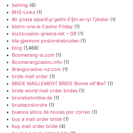
betting
(6)
BHS-Links
(1)
Bir posta sipariЕџi gelini iГ§in en iyi Гјlkeler
(1)
bistro-one.ie Casino Friday
(1)
bizzocasino-greece.net – GR
(1)
bla gjennom postordrebruden
(1)
blog
(1,468)
Boomerang-si.com
(1)
Boomerangcasino.info
(1)
Brangocasino-nz.com
(1)
bride mail order
(1)
BRIDE MAILLEMENT BRIDE Bonne idГ©e?
(1)
bride world mail order brides
(1)
brucebetonline.de
(1)
brudepostordre
(1)
buenos sitios de novias por correo
(1)
buy a mail order bride
(1)
buy mail order bride
(4)