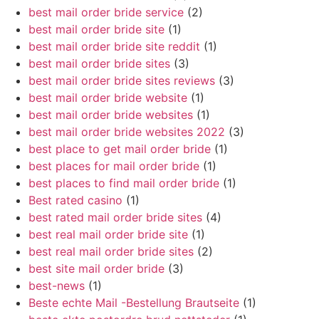
best mail order bride service
(2)
best mail order bride site
(1)
best mail order bride site reddit
(1)
best mail order bride sites
(3)
best mail order bride sites reviews
(3)
best mail order bride website
(1)
best mail order bride websites
(1)
best mail order bride websites 2022
(3)
best place to get mail order bride
(1)
best places for mail order bride
(1)
best places to find mail order bride
(1)
Best rated casino
(1)
best rated mail order bride sites
(4)
best real mail order bride site
(1)
best real mail order bride sites
(2)
best site mail order bride
(3)
best-news
(1)
Beste echte Mail -Bestellung Brautseite
(1)