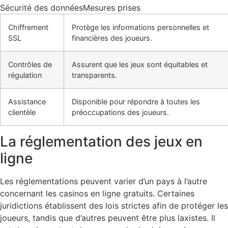
Sécurité des donnéesMesures prises
Chiffrement
Protège les informations personnelles et
SSL
financières des joueurs.
Contrôles de
Assurent que les jeux sont équitables et
régulation
transparents.
Assistance
Disponible pour répondre à toutes les
clientèle
préoccupations des joueurs.
La réglementation des jeux en
ligne
Les réglementations peuvent varier d’un pays à l’autre
concernant les casinos en ligne gratuits. Certaines
juridictions établissent des lois strictes afin de protéger les
joueurs, tandis que d’autres peuvent être plus laxistes. Il