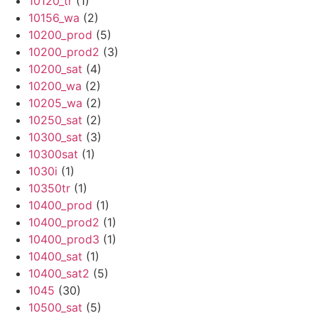
10120_tr
(1)
10156_wa
(2)
10200_prod
(5)
10200_prod2
(3)
10200_sat
(4)
10200_wa
(2)
10205_wa
(2)
10250_sat
(2)
10300_sat
(3)
10300sat
(1)
1030i
(1)
10350tr
(1)
10400_prod
(1)
10400_prod2
(1)
10400_prod3
(1)
10400_sat
(1)
10400_sat2
(5)
1045
(30)
10500_sat
(5)