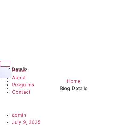
Hamburger Toggle Menu
Blog Details
Home
About
Home
Programs
Blog Details
Contact
admin
July 9, 2025