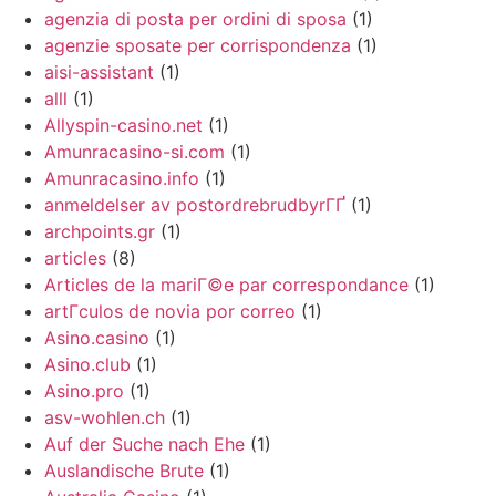
agenzia di posta per ordini di sposa
(1)
agenzie sposate per corrispondenza
(1)
aisi-assistant
(1)
alll
(1)
Allyspin-casino.net
(1)
Amunracasino-si.com
(1)
Amunracasino.info
(1)
anmeldelser av postordrebrudbyrГҐ
(1)
archpoints.gr
(1)
articles
(8)
Articles de la mariГ©e par correspondance
(1)
artГ­culos de novia por correo
(1)
Asino.casino
(1)
Asino.club
(1)
Asino.pro
(1)
asv-wohlen.ch
(1)
Auf der Suche nach Ehe
(1)
Auslandische Brute
(1)