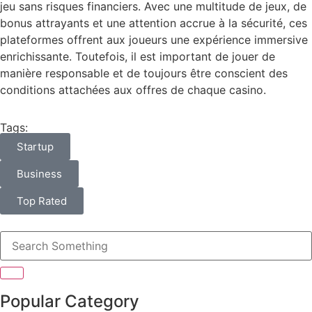
jeu sans risques financiers. Avec une multitude de jeux, de
bonus attrayants et une attention accrue à la sécurité, ces
plateformes offrent aux joueurs une expérience immersive
enrichissante. Toutefois, il est important de jouer de
manière responsable et de toujours être conscient des
conditions attachées aux offres de chaque casino.
Tags:
Startup
Business
Top Rated
Popular Category