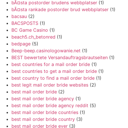
bÃ¤sta postorder brudens webbplatser
(1)
bÃ¤sta rankade postorder brud webbplatser
(1)
bacsau
(2)
BACSPOSTS
(1)
BC Game Casino
(1)
beach5.ch_betonred
(1)
bedpage
(5)
Beep-beep.casinologowanie.net
(1)
BEST bewertete Versandauftragsbrautseiten
(1)
best countries for a mail order bride
(1)
best countries to get a mail order bride
(1)
best country to find a mail order bride
(1)
best legit mail order bride websites
(2)
best mail order bride
(2)
best mail order bride agency
(1)
best mail order bride agency reddit
(5)
best mail order bride countries
(1)
best mail order bride country
(3)
best mail order bride ever
(3)