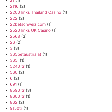
21
(1)
2116
(2)
2200 links Thailand Casino
(1)
222
(2)
22betschweiz.com
(1)
2520 links UK Casino
(1)
2568
(3)
26
(2)
3
(3)
365betaustria.at
(1)
365i
(1)
5240_tr
(1)
560
(2)
6
(2)
691
(1)
8590_tr
(3)
8600_tr
(1)
862
(2)
9150tr
(1)