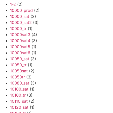
1-2
(2)
10000_prod
(2)
10000_sat
(3)
10000_sat2
(3)
10000_tr
(1)
10000sat3
(4)
10000sat4
(3)
10000sat5
(1)
10000sat6
(1)
10050_sat
(3)
10050_tr
(1)
10050sat
(2)
10050tr
(3)
10080_sat
(3)
10100_sat
(1)
10100_tr
(3)
10110_sat
(2)
10120_sat
(1)