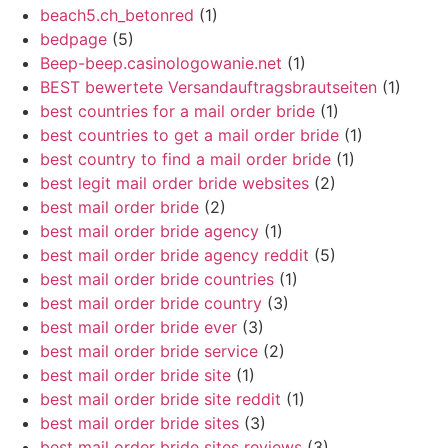
beach5.ch_betonred
(1)
bedpage
(5)
Beep-beep.casinologowanie.net
(1)
BEST bewertete Versandauftragsbrautseiten
(1)
best countries for a mail order bride
(1)
best countries to get a mail order bride
(1)
best country to find a mail order bride
(1)
best legit mail order bride websites
(2)
best mail order bride
(2)
best mail order bride agency
(1)
best mail order bride agency reddit
(5)
best mail order bride countries
(1)
best mail order bride country
(3)
best mail order bride ever
(3)
best mail order bride service
(2)
best mail order bride site
(1)
best mail order bride site reddit
(1)
best mail order bride sites
(3)
best mail order bride sites reviews
(3)