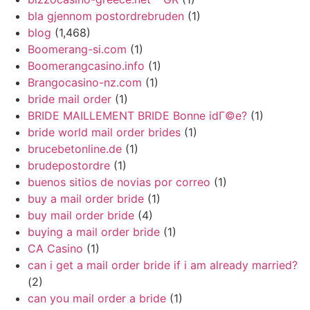
bla gjennom postordrebruden
(1)
blog
(1,468)
Boomerang-si.com
(1)
Boomerangcasino.info
(1)
Brangocasino-nz.com
(1)
bride mail order
(1)
BRIDE MAILLEMENT BRIDE Bonne idГ©e?
(1)
bride world mail order brides
(1)
brucebetonline.de
(1)
brudepostordre
(1)
buenos sitios de novias por correo
(1)
buy a mail order bride
(1)
buy mail order bride
(4)
buying a mail order bride
(1)
CA Casino
(1)
can i get a mail order bride if i am already married?
(2)
can you mail order a bride
(1)