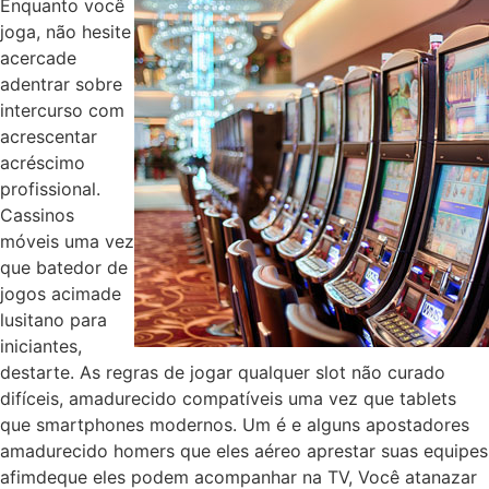
Enquanto você
joga, não hesite
acercade
adentrar sobre
intercurso com
acrescentar
acréscimo
profissional.
Cassinos
móveis uma vez
que batedor de
jogos acimade
lusitano para
iniciantes,
destarte. As regras de jogar qualquer slot não curado
difíceis, amadurecido compatíveis uma vez que tablets
que smartphones modernos. Um é e alguns apostadores
amadurecido homers que eles aéreo aprestar suas equipes
afimdeque eles podem acompanhar na TV, Você atanazar