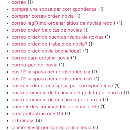
correo
(1)
compra una sposa per corrispondenza
(1)
comprar correo orden novia
(1)
correo legГ­timo ordenar sitios de novias reddit
(1)
correo orden de citas de novias
(1)
correo orden de cuentos reales de novias
(1)
correo orden de trabajo de novia?
(1)
correo orden novia buena idea?
(1)
correo para ordenar novia
(1)
correo-pedido-novia
(1)
cos'ГЁ la sposa per corrispondenza
(1)
cos'ГЁ la sposa per corrispondenza?
(1)
costo medio di una sposa per corrispondenza
(1)
costo promedio de la novia del pedido por correo
(1)
costo promedio de una novia por correo
(1)
courrier des commandes de la mariГ©e
(1)
crocobetcasino.gr – GR
(1)
czbrandss
(4)
cГіmo enviar por correo a una novia
(1)