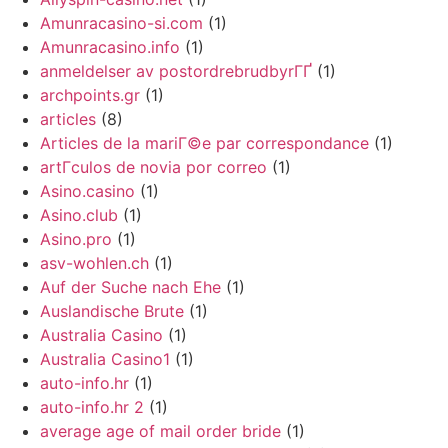
Amunracasino-si.com
(1)
Amunracasino.info
(1)
anmeldelser av postordrebrudbyrГҐ
(1)
archpoints.gr
(1)
articles
(8)
Articles de la mariГ©e par correspondance
(1)
artГ­culos de novia por correo
(1)
Asino.casino
(1)
Asino.club
(1)
Asino.pro
(1)
asv-wohlen.ch
(1)
Auf der Suche nach Ehe
(1)
Auslandische Brute
(1)
Australia Casino
(1)
Australia Casino1
(1)
auto-info.hr
(1)
auto-info.hr 2
(1)
average age of mail order bride
(1)