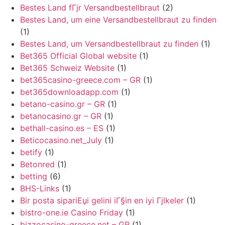
Bestes Land fГјr Versandbestellbraut
(2)
Bestes Land, um eine Versandbestellbraut zu finden
(1)
Bestes Land, um Versandbestellbraut zu finden
(1)
Bet365 Official Global website
(1)
Bet365 Schweiz Website
(1)
bet365casino-greece.com – GR
(1)
bet365downloadapp.com
(1)
betano-casino.gr – GR
(1)
betanocasino.gr – GR
(1)
bethall-casino.es – ES
(1)
Beticocasino.net_July
(1)
betify
(1)
Betonred
(1)
betting
(6)
BHS-Links
(1)
Bir posta sipariЕџi gelini iГ§in en iyi Гјlkeler
(1)
bistro-one.ie Casino Friday
(1)
bizzocasino-greece.net – GR
(1)