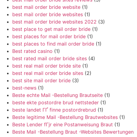
best mail order bride website
(1)
best mail order bride websites
(1)
best mail order bride websites 2022
(3)
best place to get mail order bride
(1)
best places for mail order bride
(1)
best places to find mail order bride
(1)
Best rated casino
(1)
best rated mail order bride sites
(4)
best real mail order bride site
(1)
best real mail order bride sites
(2)
best site mail order bride
(3)
best-news
(1)
Beste echte Mail -Bestellung Brautseite
(1)
beste ekte postordre brud nettsteder
(1)
beste landet ГҐ finne postordrebrud
(1)
Beste legitime Mail -Bestellung Brautwebsites
(1)
Beste Lender fГјr eine Postanweisung Braut
(1)
Beste Mail -Bestellung Braut -Websites Bewertungen