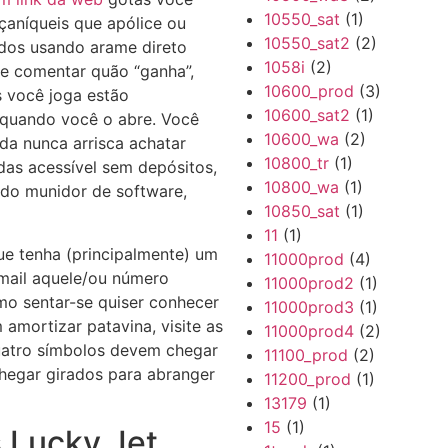
10550_sat
(1)
çaníqueis que apólice ou
10550_sat2
(2)
dos usando arame direto
1058i
(2)
le comentar quão “ganha”,
10600_prod
(3)
s você joga estão
10600_sat2
(1)
quando você o abre. Você
10600_wa
(2)
da nunca arrisca achatar
10800_tr
(1)
das acessível sem depósitos,
10800_wa
(1)
 do munidor de software,
10850_sat
(1)
11
(1)
e tenha (principalmente) um
11000prod
(4)
mail aquele/ou número
11000prod2
(1)
omo sentar-se quiser conhecer
11000prod3
(1)
amortizar patavina, visite as
11000prod4
(2)
quatro símbolos devem chegar
11100_prod
(2)
hegar girados para abranger
11200_prod
(1)
13179
(1)
15
(1)
s Lucky Jet