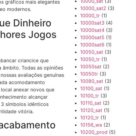
10000_sat
(3)
os gráficos mais elegantes
10000_sat2
(3)
ídeo modernos.
10000_tr
(1)
ue Dinheiro
10000sat3
(4)
10000sat4
(3)
lhores Jogos
10000sat5
(1)
10000sat6
(1)
10050_sat
(3)
10050_tr
(1)
-abancar criancice que
10050sat
(2)
ua âmbito. Todas as opiniões
10050tr
(3)
 nossas avaliações genuínas
10080_sat
(3)
 cada acomodamento
10100_sat
(1)
local anexar novos que
10100_tr
(3)
nhecimento alcançar
10110_sat
(2)
 3 símbolos idênticos
10120_sat
(1)
lidade vitória.
10120_tr
(1)
o acabamento
10156_wa
(2)
10200_prod
(5)