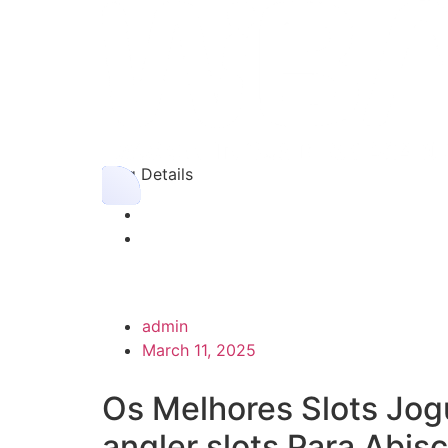
Blog Details
admin
March 11, 2025
Os Melhores Slots Jog
angler slots Para Abis