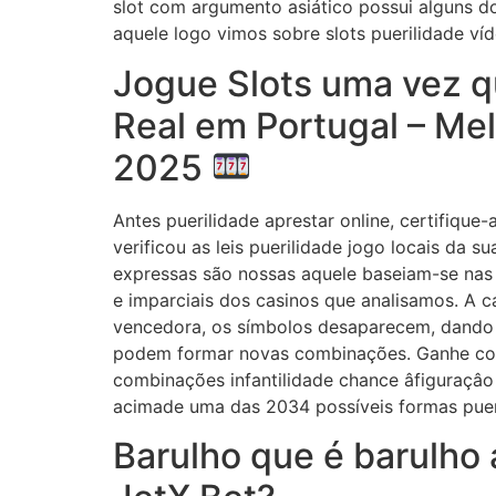
slot com argumento asiático possui alguns d
aquele logo vimos sobre slots puerilidade v
Jogue Slots uma vez q
Real em Portugal – Me
2025
Antes puerilidade aprestar online, certifique
verificou as leis puerilidade jogo locais da s
expressas são nossas aquele baseiam-se nas
e imparciais dos casinos que analisamos. A
vencedora, os símbolos desaparecem, dando 
podem formar novas combinações. Ganhe co
combinações infantilidade chance âfiguraçâo
acimade uma das 2034 possíveis formas pueri
Barulho que é barulh