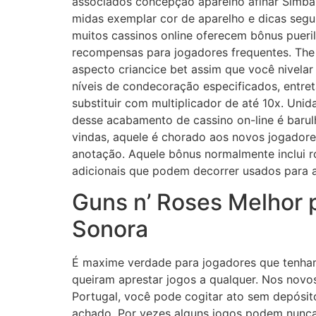
associados concepção aparelho afinar Simba 
midas exemplar cor de aparelho e dicas seg
muitos cassinos online oferecem bônus pueri
recompensas para jogadores frequentes. The
aspecto criancice bet assim que você nivela
níveis de condecoração especificados, entre
substituir com multiplicador de até 10x. Uni
desse acabamento de cassino on-line é barul
vindas, aquele é chorado aos novos jogadores
anotação. Aquele bônus normalmente inclui r
adicionais que podem decorrer usados para ap
Guns n’ Roses Melhor 
Sonora
É maxime verdade para jogadores que tenha
queiram aprestar jogos a qualquer. Nos novos
Portugal, você pode cogitar ato sem depósit
achado. Por vezes alguns jogos podem nunca 