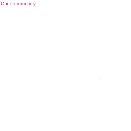
n Our Community