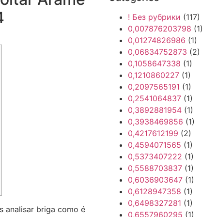
4
! Без рубрики
(117)
0,007876203798
(1)
0,01274826986
(1)
0,06834752873
(2)
0,1058647338
(1)
0,1210860227
(1)
0,2097565191
(1)
0,2541064837
(1)
0,3892881954
(1)
0,3938469856
(1)
0,4217612199
(2)
0,4594071565
(1)
0,5373407222
(1)
0,5588703837
(1)
0,6036903647
(1)
0,6128947358
(1)
0,6498327281
(1)
s analisar briga como é
0,6557960295
(1)