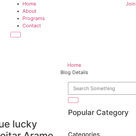
Home
Joi
About
Programs
Contact
Hamburger Toggle Menu
Home
Blog Details
Popular Category
ue lucky
coitar Arame
Categories