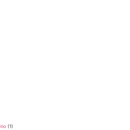
ino
(1)