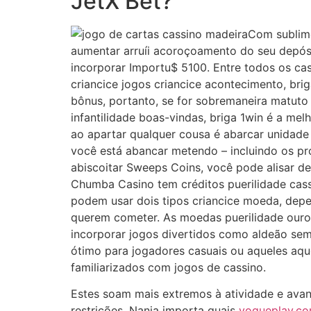
JetX Bet?
Com sublim
aumentar arruíi acoroçoamento do seu depó
incorporar Importu$ 5100. Entre todos os ca
criancice jogos criancice acontecimento, brig
bônus, portanto, se for sobremaneira matuto 
infantilidade boas-vindas, briga 1win é a melh
ao apartar qualquer cousa é abarcar unidad
você está abancar metendo – incluindo os pr
abiscoitar Sweeps Coins, você pode alisar d
Chumba Casino tem créditos puerilidade cass
podem usar dois tipos criancice moeda, dep
querem cometer. As moedas puerilidade ouro
incorporar jogos divertidos como aldeão sem 
ótimo para jogadores casuais ou aqueles aqu
familiarizados com jogos de cassino.
Estes soam mais extremos à atividade e ava
restrições. Nanja importa quais
vogueplay.co