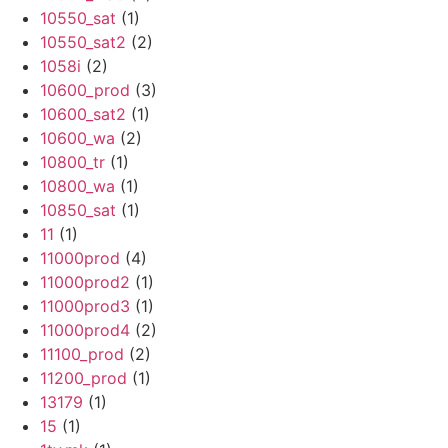
10550_sat
(1)
10550_sat2
(2)
1058i
(2)
10600_prod
(3)
10600_sat2
(1)
10600_wa
(2)
10800_tr
(1)
10800_wa
(1)
10850_sat
(1)
11
(1)
11000prod
(4)
11000prod2
(1)
11000prod3
(1)
11000prod4
(2)
11100_prod
(2)
11200_prod
(1)
13179
(1)
15
(1)