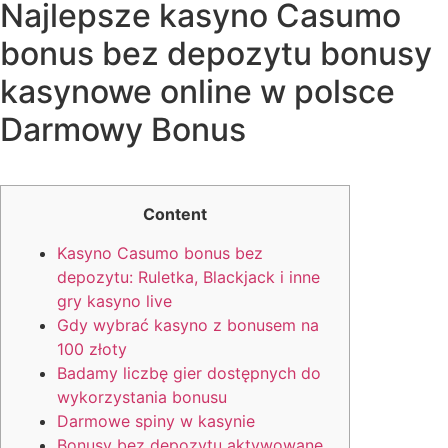
Najlepsze kasyno Casumo
bonus bez depozytu bonusy
kasynowe online w polsce
Darmowy Bonus
Content
Kasyno Casumo bonus bez
depozytu: Ruletka, Blackjack i inne
gry kasyno live
Gdy wybrać kasyno z bonusem na
100 złoty
Badamy liczbę gier dostępnych do
wykorzystania bonusu
Darmowe spiny w kasynie
Bonusy bez depozytu aktywowane