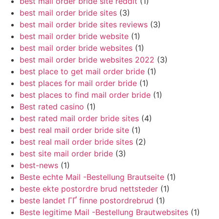
best mail order bride site reddit
(1)
best mail order bride sites
(3)
best mail order bride sites reviews
(3)
best mail order bride website
(1)
best mail order bride websites
(1)
best mail order bride websites 2022
(3)
best place to get mail order bride
(1)
best places for mail order bride
(1)
best places to find mail order bride
(1)
Best rated casino
(1)
best rated mail order bride sites
(4)
best real mail order bride site
(1)
best real mail order bride sites
(2)
best site mail order bride
(3)
best-news
(1)
Beste echte Mail -Bestellung Brautseite
(1)
beste ekte postordre brud nettsteder
(1)
beste landet ГҐ finne postordrebrud
(1)
Beste legitime Mail -Bestellung Brautwebsites
(1)