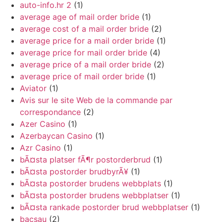
auto-info.hr 2
(1)
average age of mail order bride
(1)
average cost of a mail order bride
(2)
average price for a mail order bride
(1)
average price for mail order bride
(4)
average price of a mail order bride
(2)
average price of mail order bride
(1)
Aviator
(1)
Avis sur le site Web de la commande par
correspondance
(2)
Azer Casino
(1)
Azerbaycan Casino
(1)
Azr Casino
(1)
bÃ¤sta platser fÃ¶r postorderbrud
(1)
bÃ¤sta postorder brudbyrÃ¥
(1)
bÃ¤sta postorder brudens webbplats
(1)
bÃ¤sta postorder brudens webbplatser
(1)
bÃ¤sta rankade postorder brud webbplatser
(1)
bacsau
(2)