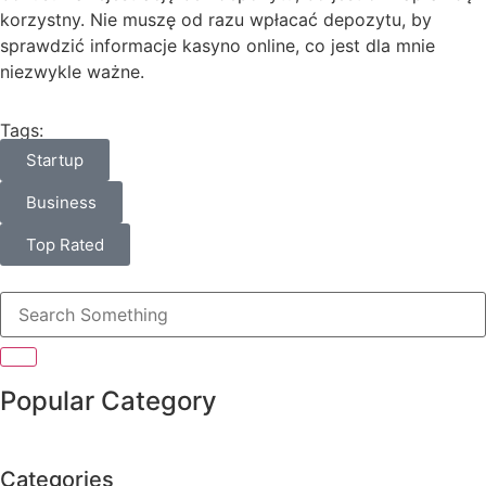
korzystny. Nie muszę od razu wpłacać depozytu, by
sprawdzić informacje kasyno online, co jest dla mnie
niezwykle ważne.
Tags:
Startup
Business
Top Rated
Popular Category
Categories