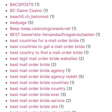
BACSPOSTS
(1)
BC Game Casino
(1)
beach5.ch_betonred
(1)
bedpage
(5)
Beep-beep.casinologowanie.net
(1)
BEST bewertete Versandauftragsbrautseiten
(1)
best countries for a mail order bride
(1)
best countries to get a mail order bride
(1)
best country to find a mail order bride
(1)
best legit mail order bride websites
(2)
best mail order bride
(2)
best mail order bride agency
(1)
best mail order bride agency reddit
(5)
best mail order bride countries
(1)
best mail order bride country
(3)
best mail order bride ever
(3)
best mail order bride service
(2)
best mail order bride site
(1)