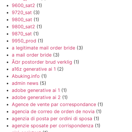
9600_sat2
(1)
9720_sat
(3)
9800_sat
(1)
9800_sat2
(1)
9870_sat
(1)
9950_prod
(1)
a legitimate mail order bride
(3)
a mail order bride
(3)
Ã¤r postorder brud verklig
(1)
a16z generative ai 1
(2)
Abuking.info
(1)
admin news
(5)
adobe generative ai 1
(1)
adobe generative ai 2
(1)
Agence de vente par correspondance
(1)
agencia de correo de orden de novia
(1)
agenzia di posta per ordini di sposa
(1)
agenzie sposate per corrispondenza
(1)