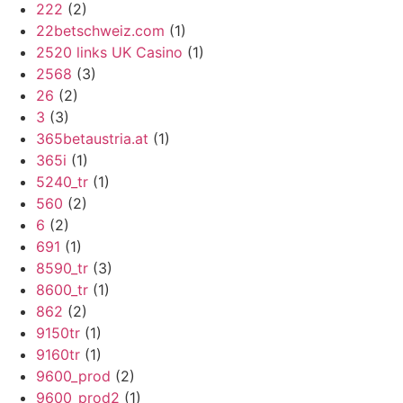
222
(2)
22betschweiz.com
(1)
2520 links UK Casino
(1)
2568
(3)
26
(2)
3
(3)
365betaustria.at
(1)
365i
(1)
5240_tr
(1)
560
(2)
6
(2)
691
(1)
8590_tr
(3)
8600_tr
(1)
862
(2)
9150tr
(1)
9160tr
(1)
9600_prod
(2)
9600_prod2
(1)