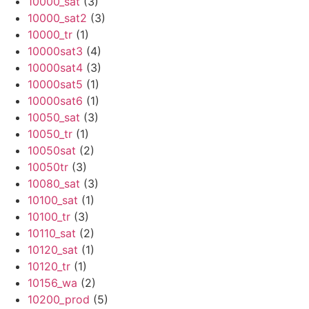
10000_sat
(3)
10000_sat2
(3)
10000_tr
(1)
10000sat3
(4)
10000sat4
(3)
10000sat5
(1)
10000sat6
(1)
10050_sat
(3)
10050_tr
(1)
10050sat
(2)
10050tr
(3)
10080_sat
(3)
10100_sat
(1)
10100_tr
(3)
10110_sat
(2)
10120_sat
(1)
10120_tr
(1)
10156_wa
(2)
10200_prod
(5)