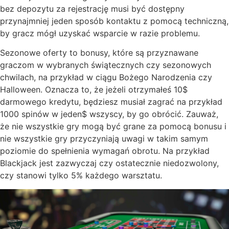
bez depozytu za rejestrację musi być dostępny
przynajmniej jeden sposób kontaktu z pomocą techniczną,
by gracz mógł uzyskać wsparcie w razie problemu.
Sezonowe oferty to bonusy, które są przyznawane
graczom w wybranych świątecznych czy sezonowych
chwilach, na przykład w ciągu Bożego Narodzenia czy
Halloween. Oznacza to, że jeżeli otrzymałeś 10$
darmowego kredytu, będziesz musiał zagrać na przykład
1000 spinów w jeden$ wszyscy, by go obrócić. Zauważ,
że nie wszystkie gry mogą być grane za pomocą bonusu i
nie wszystkie gry przyczyniają uwagi w takim samym
poziomie do spełnienia wymagań obrotu. Na przykład
Blackjack jest zazwyczaj czy ostatecznie niedozwolony,
czy stanowi tylko 5% każdego warsztatu.