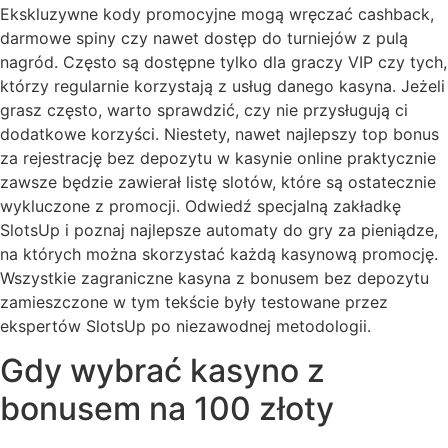
Ekskluzywne kody promocyjne mogą wręczać cashback,
darmowe spiny czy nawet dostęp do turniejów z pulą
nagród. Często są dostępne tylko dla graczy VIP czy tych,
którzy regularnie korzystają z usług danego kasyna. Jeżeli
grasz często, warto sprawdzić, czy nie przysługują ci
dodatkowe korzyści. Niestety, nawet najlepszy top bonus
za rejestrację bez depozytu w kasynie online praktycznie
zawsze będzie zawierał listę slotów, które są ostatecznie
wykluczone z promocji. Odwiedź specjalną zakładkę
SlotsUp i poznaj najlepsze automaty do gry za pieniądze,
na których można skorzystać każdą kasynową promocję.
Wszystkie zagraniczne kasyna z bonusem bez depozytu
zamieszczone w tym tekście były testowane przez
ekspertów SlotsUp po niezawodnej metodologii.
Gdy wybrać kasyno z
bonusem na 100 złoty