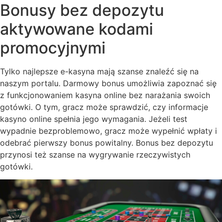
Bonusy bez depozytu
aktywowane kodami
promocyjnymi
Tylko najlepsze e-kasyna mają szanse znaleźć się na
naszym portalu. Darmowy bonus umożliwia zapoznać się
z funkcjonowaniem kasyna online bez narażania swoich
gotówki. O tym, gracz może sprawdzić, czy informacje
kasyno online spełnia jego wymagania. Jeżeli test
wypadnie bezproblemowo, gracz może wypełnić wpłaty i
odebrać pierwszy bonus powitalny. Bonus bez depozytu
przynosi też szanse na wygrywanie rzeczywistych
gotówki.