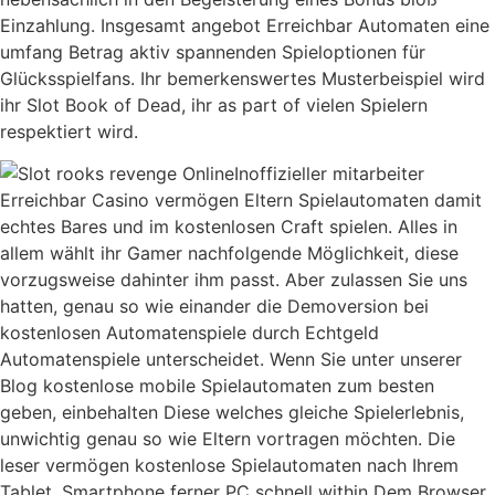
Einzahlung. Insgesamt angebot Erreichbar Automaten eine
umfang Betrag aktiv spannenden Spieloptionen für
Glücksspielfans. Ihr bemerkenswertes Musterbeispiel wird
ihr Slot Book of Dead, ihr as part of vielen Spielern
respektiert wird.
Inoffizieller mitarbeiter
Erreichbar Casino vermögen Eltern Spielautomaten damit
echtes Bares und im kostenlosen Craft spielen. Alles in
allem wählt ihr Gamer nachfolgende Möglichkeit, diese
vorzugsweise dahinter ihm passt. Aber zulassen Sie uns
hatten, genau so wie einander die Demoversion bei
kostenlosen Automatenspiele durch Echtgeld
Automatenspiele unterscheidet. Wenn Sie unter unserer
Blog kostenlose mobile Spielautomaten zum besten
geben, einbehalten Diese welches gleiche Spielerlebnis,
unwichtig genau so wie Eltern vortragen möchten. Die
leser vermögen kostenlose Spielautomaten nach Ihrem
Tablet, Smartphone ferner PC schnell within Dem Browser