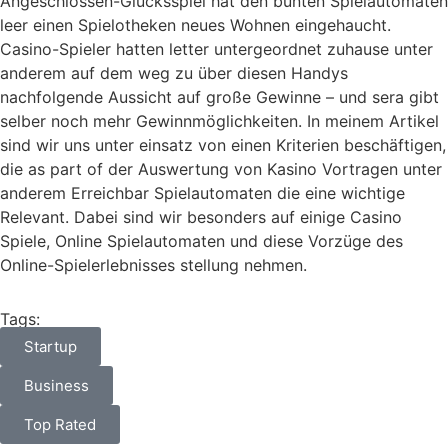
Angeschlossen-Glücksspiel hat den bunten Spielautomaten
leer einen Spielotheken neues Wohnen eingehaucht.
Casino-Spieler hatten letter untergeordnet zuhause unter
anderem auf dem weg zu über diesen Handys
nachfolgende Aussicht auf große Gewinne – und sera gibt
selber noch mehr Gewinnmöglichkeiten. In meinem Artikel
sind wir uns unter einsatz von einen Kriterien beschäftigen,
die as part of der Auswertung von Kasino Vortragen unter
anderem Erreichbar Spielautomaten die eine wichtige
Relevant. Dabei sind wir besonders auf einige Casino
Spiele, Online Spielautomaten und diese Vorzüge des
Online-Spielerlebnisses stellung nehmen.
Tags:
Startup
Business
Top Rated