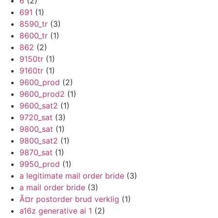
6
(2)
691
(1)
8590_tr
(3)
8600_tr
(1)
862
(2)
9150tr
(1)
9160tr
(1)
9600_prod
(2)
9600_prod2
(1)
9600_sat2
(1)
9720_sat
(3)
9800_sat
(1)
9800_sat2
(1)
9870_sat
(1)
9950_prod
(1)
a legitimate mail order bride
(3)
a mail order bride
(3)
Ã¤r postorder brud verklig
(1)
a16z generative ai 1
(2)