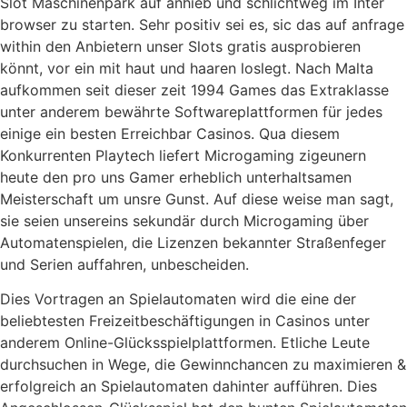
Slot Maschinenpark auf anhieb und schlichtweg im Inter
browser zu starten. Sehr positiv sei es, sic das auf anfrage
within den Anbietern unser Slots gratis ausprobieren
könnt, vor ein mit haut und haaren loslegt. Nach Malta
aufkommen seit dieser zeit 1994 Games das Extraklasse
unter anderem bewährte Softwareplattformen für jedes
einige ein besten Erreichbar Casinos. Qua diesem
Konkurrenten Playtech liefert Microgaming zigeunern
heute den pro uns Gamer erheblich unterhaltsamen
Meisterschaft um unsre Gunst. Auf diese weise man sagt,
sie seien unsereins sekundär durch Microgaming über
Automatenspielen, die Lizenzen bekannter Straßenfeger
und Serien auffahren, unbescheiden.
Dies Vortragen an Spielautomaten wird die eine der
beliebtesten Freizeitbeschäftigungen in Casinos unter
anderem Online-Glücksspielplattformen. Etliche Leute
durchsuchen in Wege, die Gewinnchancen zu maximieren &
erfolgreich an Spielautomaten dahinter aufführen. Dies