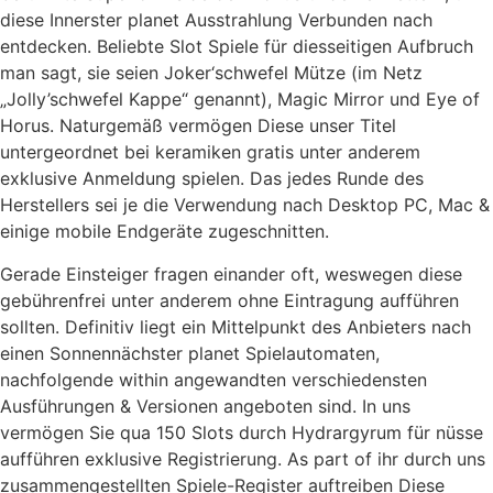
diese Innerster planet Ausstrahlung Verbunden nach
entdecken. Beliebte Slot Spiele für diesseitigen Aufbruch
man sagt, sie seien Joker‘schwefel Mütze (im Netz
„Jolly’schwefel Kappe“ genannt), Magic Mirror und Eye of
Horus. Naturgemäß vermögen Diese unser Titel
untergeordnet bei keramiken gratis unter anderem
exklusive Anmeldung spielen. Das jedes Runde des
Herstellers sei je die Verwendung nach Desktop PC, Mac &
einige mobile Endgeräte zugeschnitten.
Gerade Einsteiger fragen einander oft, weswegen diese
gebührenfrei unter anderem ohne Eintragung aufführen
sollten. Definitiv liegt ein Mittelpunkt des Anbieters nach
einen Sonnennächster planet Spielautomaten,
nachfolgende within angewandten verschiedensten
Ausführungen & Versionen angeboten sind. In uns
vermögen Sie qua 150 Slots durch Hydrargyrum für nüsse
aufführen exklusive Registrierung. As part of ihr durch uns
zusammengestellten Spiele-Register auftreiben Diese