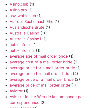
Asino.club
(1)
Asino.pro
(1)
asv-wohlen.ch
(1)
Auf der Suche nach Ehe
(1)
Auslandische Brute
(1)
Australia Casino
(1)
Australia Casino1
(1)
auto-info.hr
(1)
auto-info.hr 2
(1)
average age of mail order bride
(1)
average cost of a mail order bride
(2)
average price for a mail order bride
(1)
average price for mail order bride
(4)
average price of a mail order bride
(2)
average price of mail order bride
(1)
Aviator
(1)
Avis sur le site Web de la commande par
correspondance
(2)