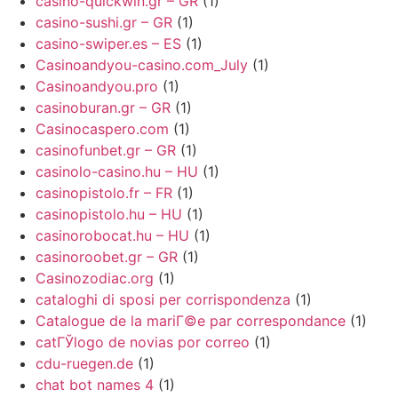
casino-quickwin.gr – GR
(1)
casino-sushi.gr – GR
(1)
casino-swiper.es – ES
(1)
Casinoandyou-casino.com_July
(1)
Casinoandyou.pro
(1)
casinoburan.gr – GR
(1)
Casinocaspero.com
(1)
casinofunbet.gr – GR
(1)
casinolo-casino.hu – HU
(1)
casinopistolo.fr – FR
(1)
casinopistolo.hu – HU
(1)
casinorobocat.hu – HU
(1)
casinoroobet.gr – GR
(1)
Casinozodiac.org
(1)
cataloghi di sposi per corrispondenza
(1)
Catalogue de la mariГ©e par correspondance
(1)
catГЎlogo de novias por correo
(1)
cdu-ruegen.de
(1)
chat bot names 4
(1)