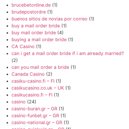
brucebetonline.de
(1)
brudepostordre
(1)
buenos sitios de novias por correo
(1)
buy a mail order bride
(1)
buy mail order bride
(4)
buying a mail order bride
(1)
CA Casino
(1)
can i get a mail order bride if i am already married?
(2)
can you mail order a bride
(1)
Canada Casino
(2)
casiku-casino.fi – FI
(1)
casikucasino.co.uk – UK
(1)
casikucasino.fi – FI
(1)
casino
(24)
casino-buran.gr – GR
(1)
casino-funbet.gr – GR
(1)
casino-national.gr – GR
(1)