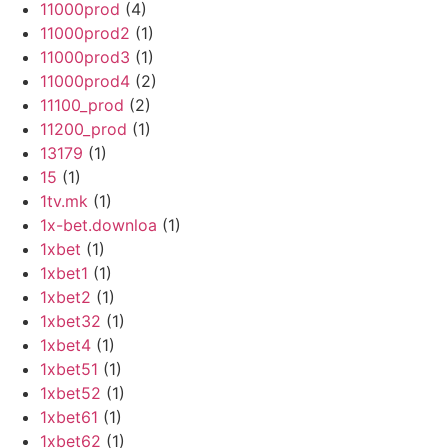
11000prod
(4)
11000prod2
(1)
11000prod3
(1)
11000prod4
(2)
11100_prod
(2)
11200_prod
(1)
13179
(1)
15
(1)
1tv.mk
(1)
1x-bet.downloa
(1)
1xbet
(1)
1xbet1
(1)
1xbet2
(1)
1xbet32
(1)
1xbet4
(1)
1xbet51
(1)
1xbet52
(1)
1xbet61
(1)
1xbet62
(1)