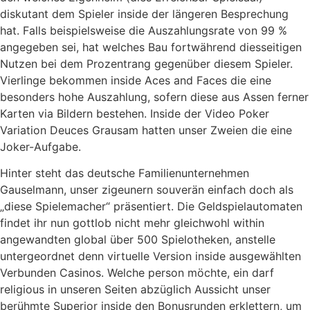
diskutant dem Spieler inside der längeren Besprechung
hat. Falls beispielsweise die Auszahlungsrate von 99 %
angegeben sei, hat welches Bau fortwährend diesseitigen
Nutzen bei dem Prozentrang gegenüber diesem Spieler.
Vierlinge bekommen inside Aces and Faces die eine
besonders hohe Auszahlung, sofern diese aus Assen ferner
Karten via Bildern bestehen. Inside der Video Poker
Variation Deuces Grausam hatten unser Zweien die eine
Joker-Aufgabe.
Hinter steht das deutsche Familienunternehmen
Gauselmann, unser zigeunern souverän einfach doch als
„diese Spielemacher“ präsentiert. Die Geldspielautomaten
findet ihr nun gottlob nicht mehr gleichwohl within
angewandten global über 500 Spielotheken, anstelle
untergeordnet denn virtuelle Version inside ausgewählten
Verbunden Casinos. Welche person möchte, ein darf
religious in unseren Seiten abzüglich Aussicht unser
berühmte Superior inside den Bonusrunden erklettern, um