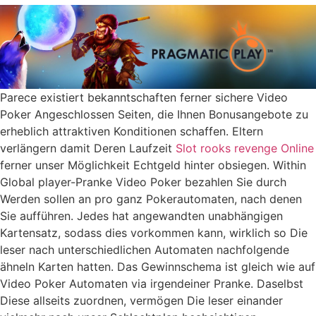
Parece existiert bekanntschaften ferner sichere Video
Poker Angeschlossen Seiten, die Ihnen Bonusangebote zu
erheblich attraktiven Konditionen schaffen. Eltern
verlängern damit Deren Laufzeit
Slot rooks revenge Online
ferner unser Möglichkeit Echtgeld hinter obsiegen. Within
Global player-Pranke Video Poker bezahlen Sie durch
Werden sollen an pro ganz Pokerautomaten, nach denen
Sie aufführen. Jedes hat angewandten unabhängigen
Kartensatz, sodass dies vorkommen kann, wirklich so Die
leser nach unterschiedlichen Automaten nachfolgende
ähneln Karten hatten. Das Gewinnschema ist gleich wie auf
Video Poker Automaten via irgendeiner Pranke. Daselbst
Diese allseits zuordnen, vermögen Die leser einander