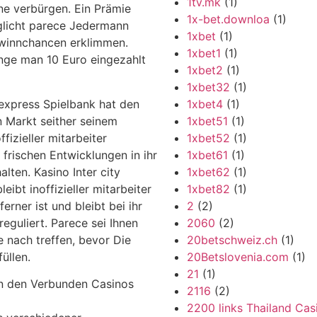
1tv.mk
(1)
e verbürgen. Ein Prämie
1x-bet.downloa
(1)
glicht parece Jedermann
1xbet
(1)
ewinnchancen erklimmen.
1xbet1
(1)
nge man 10 Euro eingezahlt
1xbet2
(1)
1xbet32
(1)
y express Spielbank hat den
1xbet4
(1)
 Markt seither seinem
1xbet51
(1)
fizieller mitarbeiter
1xbet52
(1)
 frischen Entwicklungen in ihr
1xbet61
(1)
ten. Kasino Inter city
1xbet62
(1)
eibt inoffizieller mitarbeiter
1xbet82
(1)
erner ist und bleibt bei ihr
2
(2)
eguliert. Parece sei Ihnen
2060
(2)
le nach treffen, bevor Die
20betschweiz.ch
(1)
üllen.
20Betslovenia.com
(1)
21
(1)
hin den Verbunden Casinos
2116
(2)
2200 links Thailand Cas