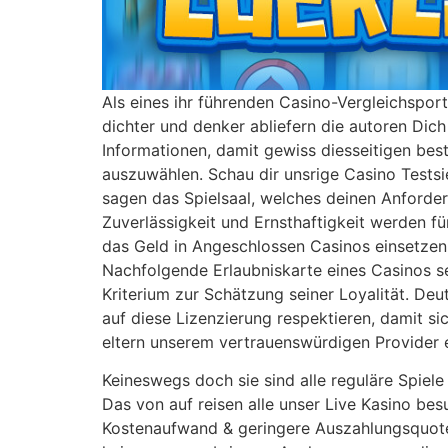
Als eines ihr führenden Casino-Vergleichsport
dichter und denker abliefern die autoren Dic
Informationen, damit gewiss diesseitigen bes
auszuwählen. Schau dir unsrige Casino Tests
sagen das Spielsaal, welches deinen Anforder
Zuverlässigkeit und Ernsthaftigkeit werden fü
das Geld in Angeschlossen Casinos einsetzen
Nachfolgende Erlaubniskarte eines Casinos s
Kriterium zur Schätzung seiner Loyalität. Deu
auf diese Lizenzierung respektieren, damit sic
eltern unserem vertrauenswürdigen Provider 
Keineswegs doch sie sind alle reguläre Spiele
Das von auf reisen alle unser Live Kasino bes
Kostenaufwand & geringere Auszahlungsquo