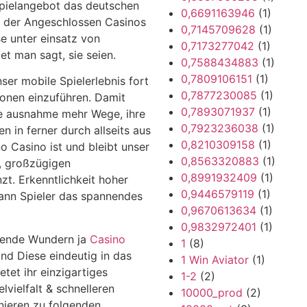
pielangebot das deutschen
0,6691163946
(1)
ot der Angeschlossen Casinos
0,7145709628
(1)
e unter einsatz von
0,7173277042
(1)
t man sagt, sie seien.
0,7588434883
(1)
0,7809106151
(1)
ser mobile Spielerlebnis fort
0,7877230085
(1)
onen einzuführen. Damit
0,7893071937
(1)
ne ausnahme mehr Wege, ihre
0,7923236038
(1)
n in ferner durch allseits aus
0,8210309158
(1)
 Casino ist und bleibt unser
0,8563320883
(1)
t, großzügigen
0,8991932409
(1)
zt. Erkenntlichkeit hoher
0,9446579119
(1)
mann Spieler das spannendes
0,9670613634
(1)
0,9832972401
(1)
gende Wundern ja
Casino
1
(8)
nd Diese eindeutig in das
1 Win Aviator
(1)
etet ihr einzigartiges
1-2
(2)
lvielfalt & schnelleren
10000_prod
(2)
onieren zu folgenden