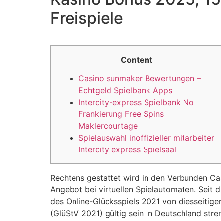
Freispiele
Content
Casino sunmaker Bewertungen –
Echtgeld Spielbank Apps
Intercity-express Spielbank No
Frankierung Free Spins
Maklercourtage
Spielauswahl inoffizieller mitarbeiter
Intercity express Spielsaal
Rechtens gestattet wird in den Verbunden Cas
Angebot bei virtuellen Spielautomaten. Seit di
des Online-Glücksspiels 2021 von diesseitige
(GlüStV 2021) gültig sein in Deutschland str