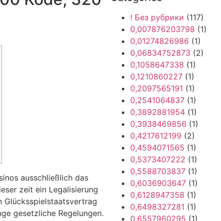
! Без рубрики
(117)
0,007876203798
(1)
0,01274826986
(1)
0,06834752873
(2)
0,1058647338
(1)
0,1210860227
(1)
0,2097565191
(1)
0,2541064837
(1)
0,3892881954
(1)
0,3938469856
(1)
0,4217612199
(2)
0,4594071565
(1)
0,5373407222
(1)
0,5588703837
(1)
inos ausschließlich das
0,6036903647
(1)
eser zeit ein Legalisierung
0,6128947358
(1)
n Glücksspielstaatsvertrag
0,6498327281
(1)
enge gesetzliche Regelungen.
0,6557960295
(1)