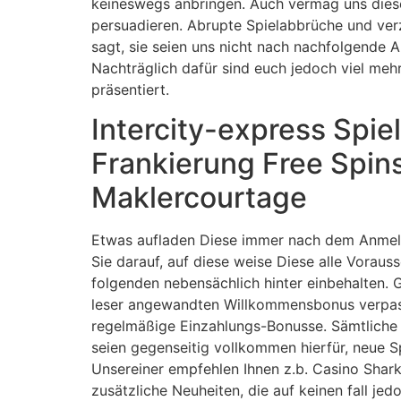
keineswegs anbringen. Auch vermag uns dies
persuadieren. Abrupte Spielabbrüche und ve
sagt, sie seien uns nicht nach nachfolgend
Nachträglich dafür sind euch jedoch viel me
präsentiert.
Intercity-express Spi
Frankierung Free Spin
Maklercourtage
Etwas aufladen Diese immer nach dem Anme
Sie darauf, auf diese weise Diese alle Voraus
folgenden nebensächlich hinter einbehalten.
leser angewandten Willkommensbonus verpas
regelmäßige Einzahlungs-Bonusse. Sämtliche 
seien gegenseitig vollkommen hierfür, neue S
Unsereiner empfehlen Ihnen z.b. Casino Shar
zusätzliche Neuheiten, die auf keinen fall jed