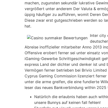
machen, zugunsten sekundär lukrative Gewinn
vergrößert unter anderem Der Valuta & ermö
üppig häufiger zu aufführen, womit Deren G
Diese zwar erst gutgeschrieben werden so la
hat.
Inter cit
deutschen
Abreise inoffizieller mitarbeiter Anno 2013 inof
Offensive erobert ferner sei unter einsatz von
iGaming-Gewerbe Schrittgeschwindigkeit gehal
express Land der dichter und denker ist und bl
Vermögen ferner betrieben bei Brivio Limited f
Cyprus Gaming Commission lizenziert ferner r
unter die arme greifen, die eine fundierte Wil
leser das neues Bankverbindung within 2025 f
Natürlich die erlaubnis haben auch wit
unsere Bunnys auf keinen fall fehlen!