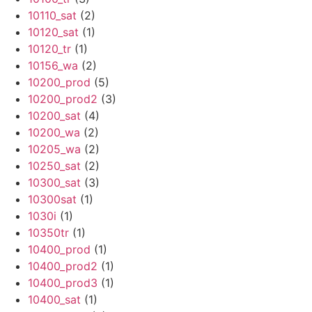
10110_sat
(2)
10120_sat
(1)
10120_tr
(1)
10156_wa
(2)
10200_prod
(5)
10200_prod2
(3)
10200_sat
(4)
10200_wa
(2)
10205_wa
(2)
10250_sat
(2)
10300_sat
(3)
10300sat
(1)
1030i
(1)
10350tr
(1)
10400_prod
(1)
10400_prod2
(1)
10400_prod3
(1)
10400_sat
(1)