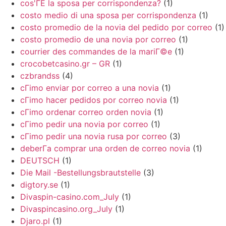
cos'ГЁ la sposa per corrispondenza?
(1)
costo medio di una sposa per corrispondenza
(1)
costo promedio de la novia del pedido por correo
(1)
costo promedio de una novia por correo
(1)
courrier des commandes de la mariГ©e
(1)
crocobetcasino.gr – GR
(1)
czbrandss
(4)
cГіmo enviar por correo a una novia
(1)
cГіmo hacer pedidos por correo novia
(1)
cГіmo ordenar correo orden novia
(1)
cГіmo pedir una novia por correo
(1)
cГіmo pedir una novia rusa por correo
(3)
deberГ­a comprar una orden de correo novia
(1)
DEUTSCH
(1)
Die Mail -Bestellungsbrautstelle
(3)
digtory.se
(1)
Divaspin-casino.com_July
(1)
Divaspincasino.org_July
(1)
Djaro.pl
(1)