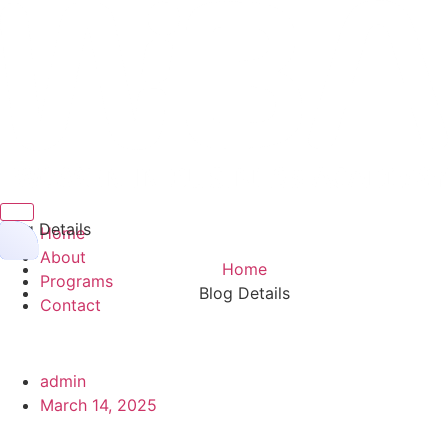
Hamburger Toggle Menu
Blog Details
Home
About
Home
Programs
Blog Details
Contact
admin
March 14, 2025