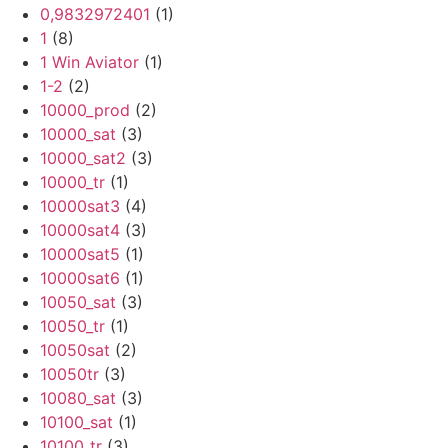
0,9832972401
(1)
1
(8)
1 Win Aviator
(1)
1-2
(2)
10000_prod
(2)
10000_sat
(3)
10000_sat2
(3)
10000_tr
(1)
10000sat3
(4)
10000sat4
(3)
10000sat5
(1)
10000sat6
(1)
10050_sat
(3)
10050_tr
(1)
10050sat
(2)
10050tr
(3)
10080_sat
(3)
10100_sat
(1)
10100_tr
(3)