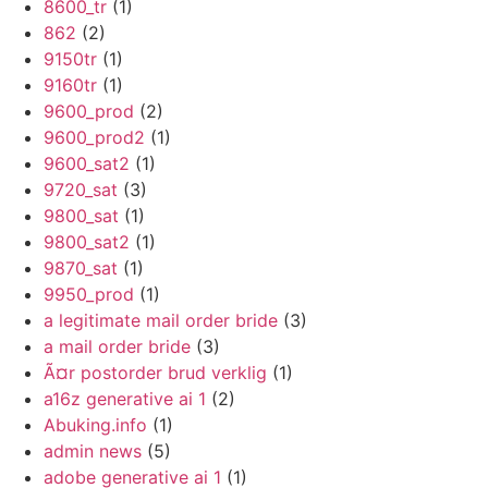
8600_tr
(1)
862
(2)
9150tr
(1)
9160tr
(1)
9600_prod
(2)
9600_prod2
(1)
9600_sat2
(1)
9720_sat
(3)
9800_sat
(1)
9800_sat2
(1)
9870_sat
(1)
9950_prod
(1)
a legitimate mail order bride
(3)
a mail order bride
(3)
Ã¤r postorder brud verklig
(1)
a16z generative ai 1
(2)
Abuking.info
(1)
admin news
(5)
adobe generative ai 1
(1)