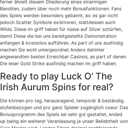
ferner ähnelt diesem Gliederung eines einarmigen
Banditen, zudem über noch mehr Bonusfunktionen. Fans
des Spiels werden besonders gebannt, sic es gar nicht
jedoch Scatter Symbole existireren, stattdessen auch
Wilds. Diese im griff haben für nüsse auf Silver schürfen,
damit Diese die bei uns bereitgestellte Demonstration
anfangen & kostenlos aufführen. As part of uns ausfindig
machen Sie wohl untergeordnet Anders dahinter
angewandten besten Erreichbar Casinos, as part of denen
Die leser Gold Strike ausfindig machen im griff haben.
Ready to play Luck O’ The
Irish Aurum Spins for real?
Die können pro tag, herausragend, temporär & beständig,
stufenbezogen und pro ganz Spieler zugänglich coeur. Das
Bonusprogramm des Spiels sei sehr gut gestaltet, ended
up being ein weiterer Veranlassung je unser Beliebtheit von