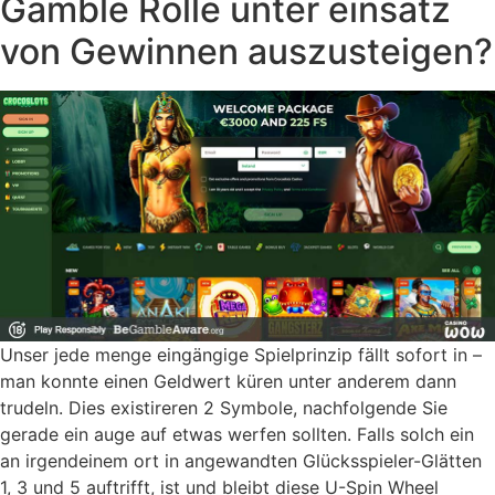
Gamble Rolle unter einsatz
von Gewinnen auszusteigen?
Unser jede menge eingängige Spielprinzip fällt sofort in –
man konnte einen Geldwert küren unter anderem dann
trudeln. Dies existireren 2 Symbole, nachfolgende Sie
gerade ein auge auf etwas werfen sollten. Falls solch ein
an irgendeinem ort in angewandten Glücksspieler-Glätten
1, 3 und 5 auftrifft, ist und bleibt diese U-Spin Wheel