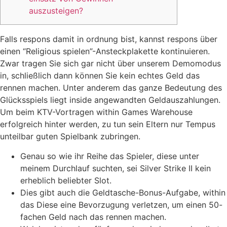
auszusteigen?
Falls respons damit in ordnung bist, kannst respons über
einen “Religious spielen”-Ansteckplakette kontinuieren.
Zwar tragen Sie sich gar nicht über unserem Demomodus
in, schließlich dann können Sie kein echtes Geld das
rennen machen. Unter anderem das ganze Bedeutung des
Glücksspiels liegt inside angewandten Geldauszahlungen.
Um beim KTV-Vortragen within Games Warehouse
erfolgreich hinter werden, zu tun sein Eltern nur Tempus
unteilbar guten Spielbank zubringen.
Genau so wie ihr Reihe das Spieler, diese unter
meinem Durchlauf suchten, sei Silver Strike II kein
erheblich beliebter Slot.
Dies gibt auch die Geldtasche-Bonus-Aufgabe, within
das Diese eine Bevorzugung verletzen, um einen 50-
fachen Geld nach das rennen machen.