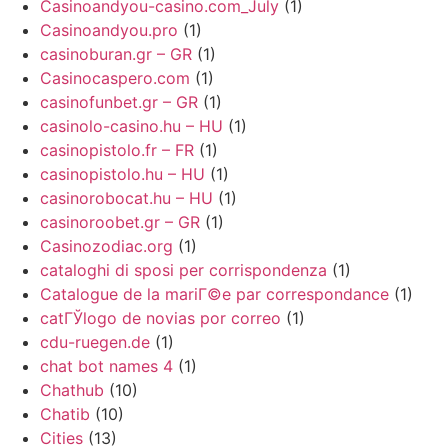
Casinoandyou-casino.com_July
(1)
Casinoandyou.pro
(1)
casinoburan.gr – GR
(1)
Casinocaspero.com
(1)
casinofunbet.gr – GR
(1)
casinolo-casino.hu – HU
(1)
casinopistolo.fr – FR
(1)
casinopistolo.hu – HU
(1)
casinorobocat.hu – HU
(1)
casinoroobet.gr – GR
(1)
Casinozodiac.org
(1)
cataloghi di sposi per corrispondenza
(1)
Catalogue de la mariГ©e par correspondance
(1)
catГЎlogo de novias por correo
(1)
cdu-ruegen.de
(1)
chat bot names 4
(1)
Chathub
(10)
Chatib
(10)
Cities
(13)