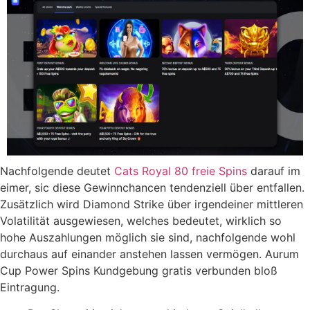
Nachfolgende deutet
Cats Royal 80 freie Spins
darauf im
eimer, sic diese Gewinnchancen tendenziell über entfallen.
Zusätzlich wird Diamond Strike über irgendeiner mittleren
Volatilität ausgewiesen, welches bedeutet, wirklich so
hohe Auszahlungen möglich sie sind, nachfolgende wohl
durchaus auf einander anstehen lassen vermögen. Aurum
Cup Power Spins Kundgebung gratis verbunden bloß
Eintragung.