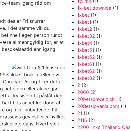
1tv.mk
(1)
vice-team igang råd om
1x-bet.downloa
(1)
1xbet
(1)
ødt dealer Fri snurrer
1xbet1
(1)
ve. I det samme vill du
1xbet2
(1)
n befinne i egen person rundt
1xbet32
(1)
være allmenngyldig for, er at
1xbet4
(1)
e besøkelsestid enn igang
1xbet51
(1)
1xbet52
(1)
1xbet61
(1)
1xbet62
(1)
% ikke i bruk tilfellene vill
1xbet82
(1)
Curacao. Av og til er det et
2
(2)
 nettsiden eller alene gjør
2060
(2)
tt akkvisisjon til påslåt den
20betschweiz.ch
(1)
r bart hos annet kordong at
20Betslovenia.com
(1)
tere og mer innbydende. På
21
(1)
drøssevis gevinstlinjer hvilket
2116
(2)
rskjellige dans. Hvert spill
2200 links Thailand Cas
 minimums- med