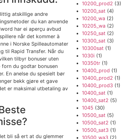
10200_prod2
(3)
10200_sat
(4)
ittig atskillige andre
10200_wa
(2)
alingsmetoder du kan anvende
10205_wa
(2)
biword har ei aperçu avbud
10250_sat
(2)
spillere når det kommer à
10300_sat
(3)
inne i Norske Spilleautomater
10300sat
(1)
g til Rapid Transfer. Når du
1030i
(1)
hvilken tilbyr bonuser uten
10350tr
(1)
e forn du godtar bonusen
10400_prod
(1)
er. En anelse du spesielt bør
10400_prod2
(1)
enger bekk gjøre et gave
10400_prod3
(1)
det er maksimal utbetaling av
10400_sat
(1)
10400_sat2
(5)
 Beste
1045
(30)
10500_sat
(5)
misse?
10500_sat2
(1)
10500_sat3
(1)
det bli så ert at du glemmer
10500_wa3
(2)