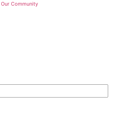
n Our Community