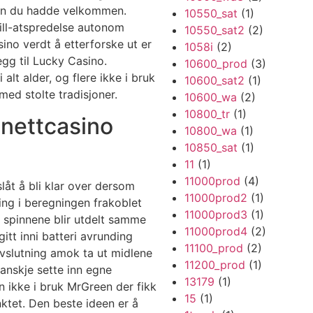
er enn du hadde velkommen.
10550_sat
(1)
ill-atspredelse autonom
10550_sat2
(2)
sino verdt å etterforske ut er
1058i
(2)
egg til Lucky Casino.
10600_prod
(3)
 alt alder, og flere ikke i bruk
10600_sat2
(1)
ed stolte tradisjoner.
10600_wa
(2)
10800_tr
(1)
 nettcasino
10800_wa
(1)
10850_sat
(1)
11
(1)
11000prod
(4)
slåt å bli klar over dersom
11000prod2
(1)
ing i beregningen frakoblet
11000prod3
(1)
 spinnene blir utdelt samme
11000prod4
(2)
gitt inni batteri avrunding
11100_prod
(2)
avslutning amok ta ut midlene
11200_prod
(1)
kanskje sette inn egne
13179
(1)
n ikke i bruk MrGreen der fikk
15
(1)
ktet. Den beste ideen er å