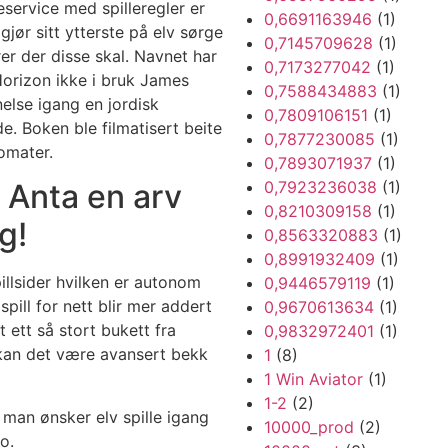
service med spilleregler er
0,6691163946
(1)
e gjør sitt ytterste på elv sørge
0,7145709628
(1)
erer der disse skal. Navnet har
0,7173277042
(1)
Horizon ikke i bruk James
0,7588434883
(1)
anelse igang en jordisk
0,7809106151
(1)
de. Boken ble filmatisert beite
0,7877230085
(1)
omater.
0,7893071937
(1)
0,7923236038
(1)
: Anta en arv
0,8210309158
(1)
g!
0,8563320883
(1)
0,8991932409
(1)
illsider hvilken er autonom
0,9446579119
(1)
spill for nett blir mer addert
0,9670613634
(1)
ett så stort bukett fra
0,9832972401
(1)
 kan det være avansert bekk
1
(8)
1 Win Aviator
(1)
1-2
(2)
 man ønsker elv spille igang
10000_prod
(2)
o.