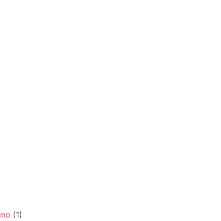
ino
(1)