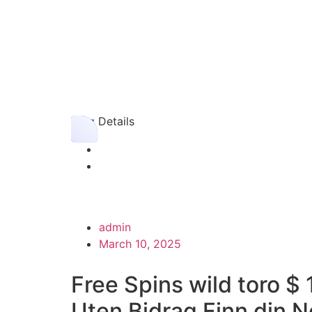
Blog Details
admin
March 10, 2025
Free Spins wild toro $
Uten Bidrag Finn din 